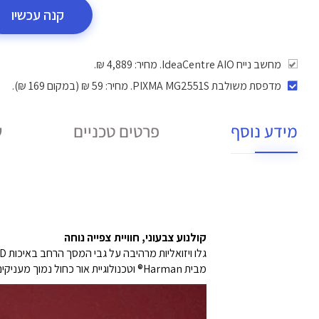
קנה עכשיו
מחשב נייח IdeaCentre AIO. מחיר: 4,889 ₪.
מדפסת משולבת PIXMA MG2551S
. מחיר: 59 ₪ (במקום 169 ₪).
מידע נוסף
פרטים טכניים
ש
קולנוע צבעוני, חוויית צפייה נוחה
גלו ויזואליות מרהיבה על גבי המסך הרחב באיכות FHD של IdeaCentre AIO i דור 9, המציע קצב רענון חלק וצבעים מציאותיים.
מבית Harman® וטכנולוגיית אור כחול נמוך מעניקים חוויית קולנוע סוחפת – מבלי להתפשר על נוחות העיניים.