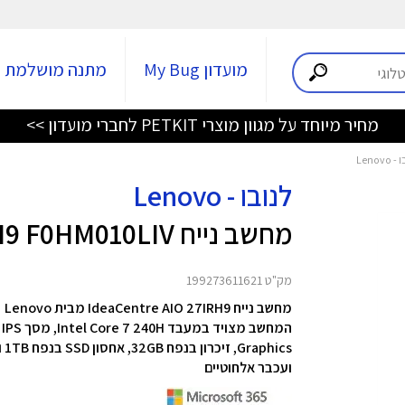
מועדון My Bug
מתנה מושלמת
מחיר מיוחד על מגוון מוצרי PETKIT לחברי מועדון >>
לנובו - Lenovo
מחשב נייח IdeaCentre AIO 27IRH9 F0HM010LIV
מק"ט 199273611621
מחשב נייח IdeaCentre AIO 27IRH9 מבית Lenovo
Graphics, זיכרון בנפח 32GB, אחסון SSD בנפח 1TB ומערכת ההפעלה Windows 11 Home.
ועכבר אלחוטיים