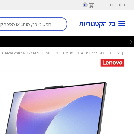
התחברות
0
כל הקטגוריות
דף הבית
>
מחשבי All In One
>
מחשב נייח IdeaCentre AIO 27IRH9 F0HM010LIV לנובו - Lenovo