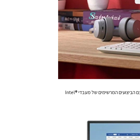
בין אם עובדים או עורכים, חוו תפוקה מקסימלית ללא רעש עם IdeaCentre AIO i. בצעו ריבוי משימות בצורה חלקה וללא הפרעות, עם הביצועים המרשימים של מעבדי Intel®