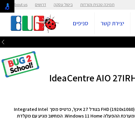
תמיכה טכנית והורדות
ביטול עסקה
דרושים
About us
יצירת קשר
סניפים
המחשב מצויד במעבד Intel Core 7 240H, מסך FHD (1920x1080) IPS בגודל 27 אינץ', כרטיס מסך Integrated Intel
המחשב מגיע עם מקלדת