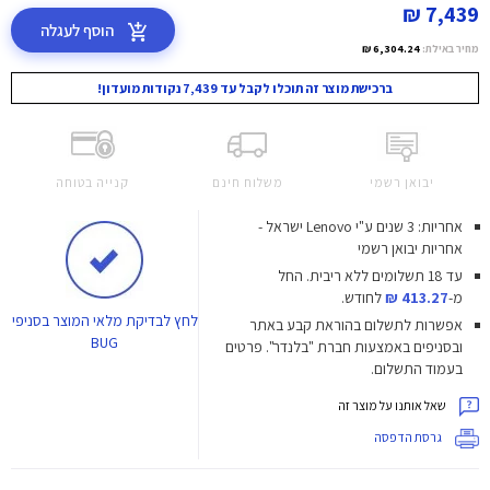
7,439 ₪
הוסף לעגלה
מחיר באילת:
6,304.24 ₪
ברכישת מוצר זה תוכלו לקבל עד 7,439 נקודות מועדון!
יבואן רשמי
משלוח חינם
קנייה בטוחה
אחריות: 3 שנים ע"י Lenovo ישראל -
אחריות יבואן רשמי
עד 18 תשלומים ללא ריבית.
החל
מ-
413.27 ₪
לחודש.
לחץ
לבדיקת מלאי המוצר בסניפי
אפשרות לתשלום בהוראת קבע באתר
BUG
ובסניפים באמצעות חברת "בלנדר". פרטים
בעמוד התשלום.
שאל אותנו על מוצר זה
גרסת הדפסה