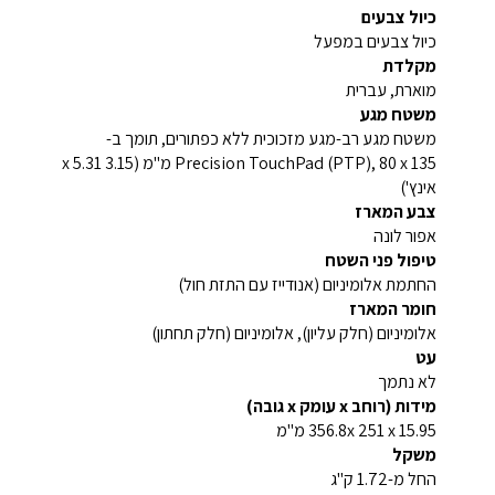
כיול צבעים
כיול צבעים במפעל
מקלדת
מוארת, עברית
משטח מגע
משטח מגע רב-מגע מזכוכית ללא כפתורים, תומך ב-
Precision TouchPad (PTP), 80 x 135 מ"מ (3.15 x 5.31
אינץ')
צבע המארז
אפור לונה
טיפול פני השטח
החתמת אלומיניום (אנודייז עם התזת חול)
חומר המארז
אלומיניום (חלק עליון), אלומיניום (חלק תחתון)
עט
לא נתמך
מידות (רוחב x עומק x גובה)
356.8x 251 x 15.95 מ"מ
משקל
החל מ-1.72 ק"ג