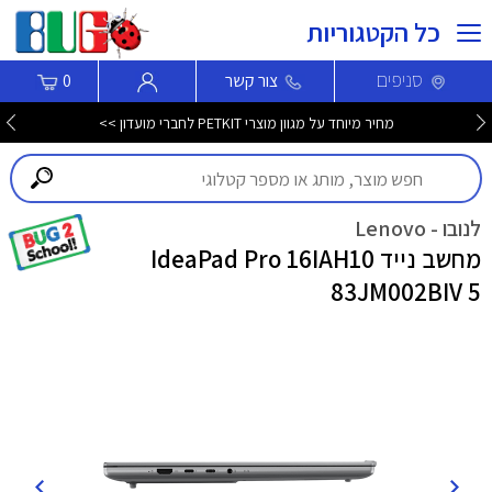
כל הקטגוריות
סניפים
צור קשר
0
מחיר מיוחד על מגוון מוצרי PETKIT לחברי מועדון >>
לנובו - Lenovo
מחשב נייד IdeaPad Pro 16IAH10
83JM002BIV 5