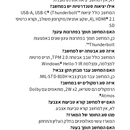
אילו יציאות סטנדרטיות יש במחשב?
המחשב כולל יציאות USB-A, USB-C® (Thunderbolt™
4), HDMI® 2.1, שקע אוזניות/מיקרופון משולב, וקורא כרטיסי
SD.
האם המחשב תומך בפתרונות עיגון?
כן, המחשב תומך בפתרונות עיגון שונים באמצעות
Thunderbolt™.
איזה סוג אבטחה יש למחשב?
המחשב כולל שבב אבטחה TPM 2.0, תריס פרטיות
למצלמה, ומצלמת IR ל-Windows® Hello.
האם המחשב עבר מבחן תקן צבאי?
כן, המחשב עבר מבחן צבאי MIL-STD-810H.
איזה סוג רמקולים יש במחשב?
הרמקולים הם סטריאו, 2W x2, מותאמים עם Dolby
Atmos®.
האם יש למחשב קורא טביעות אצבע?
לא, אין למחשב קורא טביעות אצבע.
מהו סוג החומר של המארז?
המארז עשוי מאלומיניום בחלק העליון והתחתון.
האם המחשב תומך בעט?