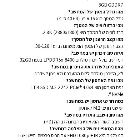
8GB GDDR7.
מהו גודל המסך של המחשב?
גודל המסך הוא 16 אינץ' (40.64 ס"מ).
מהי הרזולוציה של המסך?
הרזולוציה של המסך היא 2.8K (2880x1800).
מהו קצב הרענון של המסך?
קצב הרענון של המסך הוא משתנה בין 30-120Hz.
איזה סוג זיכרון יש במחשב?
המחשב כולל זיכרון מולחם LPDDR5x-8400 בנפח 32GB.
האם ניתן לשדרג את הזיכרון במחשב?
לא, הזיכרון מולחם ללוח המערכת ולא ניתן לשדרוג.
מהו נפח האחסון של המחשב?
נפח האחסון הוא 1TB SSD M.2 2242 PCIe® 4.0x4
NVMe®.
כמה חריצי אחסון יש במחשב?
יש שני חריצי M.2 לאחסון.
מהו סוג השבב האודיו במחשב?
השבב האודיו הוא אודיו בהבחנה גבוהה (HD).
מהם המאפיינים של המצלמה במחשב?
המצלמה היא FHD 1080p + IR עם תריס פרטיות וחיישן ToF.