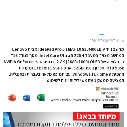
מק"ט 198157428867
מחשב נייד IdeaPad Pro 5 16IAH10 83JM002BIV מבית Lenovo
המחשב מצויד במעבד Intel Core Ultra 5 225H, מסך בגודל 16"
ברזולוציה של 2.8K (2880x1800) OLED, כרטיס גרפי NVIDIA GeForce
RTX 5050,
זיכרון בנפח 32GB, אחסון SSD בנפח 1TB ו
מערכת
ההפעלה Windows 11 Home, עם תמיכה מלאה בעברית ובאנגלית,
המציעה ממשק משתמש ידידותי ונוח לשימוש