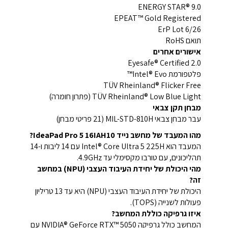
ENERGY STAR® 9.0
EPEAT™ Gold Registered
ErP Lot 6/26
תואם RoHS
אישורים אחרים
Eyesafe® Certified 2.0
פלטפורמת Intel® Evo™
TÜV Rheinland® Flicker Free
TÜV Rheinland® Low Blue Light (פתרון חומרה)
מבחן תקן צבאי
עבר מבחן צבאי MIL-STD-810H (21 פריטי מבחן)
מהו המעבד של מחשב נייד IdeaPad Pro 5 16IAH10?
המעבד הוא Intel® Core Ultra 5 225H עם 14 ליבות ו-14
תהליכונים, עם טורבו מקסימלי עד 4.9GHz.
מהי היכולת של יחידת העיבוד העצבי (NPU) במחשב
זה?
היכולת של יחידת העיבוד העצבי (NPU) היא עד 13 טריליון
פעולות לשנייה (TOPS).
איזו גרפיקה כוללת המחשב?
המחשב כולל גרפיקה NVIDIA® GeForce RTX™ 5050 עם