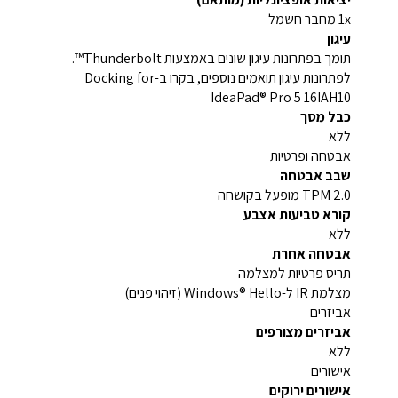
1x מחבר חשמל
עיגון
תומך בפתרונות עיגון שונים באמצעות Thunderbolt™.
לפתרונות עיגון תואמים נוספים, בקרו ב-Docking for
IdeaPad® Pro 5 16IAH10
כבל מסך
ללא
אבטחה ופרטיות
שבב אבטחה
TPM 2.0 מופעל בקושחה
קורא טביעות אצבע
ללא
אבטחה אחרת
תריס פרטיות למצלמה
מצלמת IR ל-Windows® Hello (זיהוי פנים)
אביזרים
אביזרים מצורפים
ללא
אישורים
אישורים ירוקים