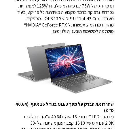
תרמי חזק של 75W לגרפיקה משולבת ו-125W לאפשרויות
נפרדות. גרפיקה ברמה מקצועית משדרגת כל פרויקט, בעוד
מעבדי Intel® Core™ ו-NPU של 13 TOPS מספקים
מהירות מדהימה. אפשרות ל-NVIDIA® GeForce RTX®
מושלמת למשימות תובעניות ולגיימינג.
שחררו את הברק על מסך OLED בגודל 16 אינץ' (40.64
ס"מ)
גלו מסך OLED בגודל 16 אינץ' (40.64 ס"מ) ברזולוציית
2.8K עם יחס של 16:10 וקצב רענון משתנה של 30-