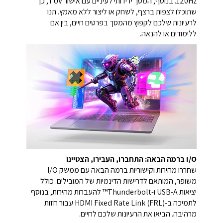
120Hz. בנוסף, המסך ידידותי לעיניים עם אישור TÜV, כך
שתוכלו לצפות ברצף, לשחק או ליצור ללא מאמץ. תנו
לרעיונות שלכם לקפוץ מהמסך בפרטים חיים, בין אם
ללימודים או להנאה.
I/O ברמה הבאה: התחברו, העבירו, הצטיינו
שחררו מהירות וקישוריות ברמה הבאה עם ממשק I/O
משופר, המותאם לדרישות הדינמיות של המובילים. כולל
יציאות USB-A ו-Thunderbolt™ להעברות מהירות, בנוסף
לתמיכה ב-HDMI Fixed Rate Link (FRL) עבור חזות
מרהיבה. הביאו את הרעיונות שלכם לחיים.