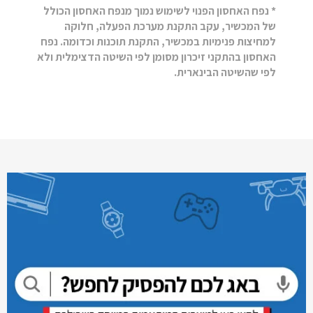
* נפח האחסון הפנוי לשימוש נמוך מנפח האחסון הכולל
של המכשיר, עקב התקנת מערכת הפעלה, חלוקה
למחיצות פנימיות במכשיר, התקנת תוכנות וכדומה. נפח
האחסון בהתקני זיכרון מסומן לפי השיטה הדצימלית ולא
לפי שהשיטה הבינארית.