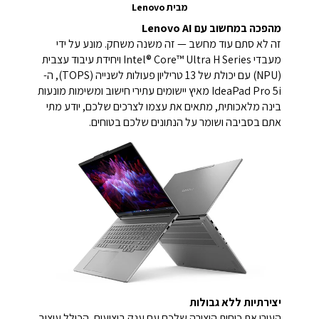
מבית Lenovo
מהפכה במחשוב עם Lenovo AI
זה לא סתם עוד מחשב — זה משנה משחק. מונע על ידי
מעבדי Intel® Core™ Ultra H Series ויחידת עיבוד עצבית
(NPU) עם יכולת של 13 טריליון פעולות לשנייה (TOPS), ה-
IdeaPad Pro 5i מאיץ יישומים עתירי חישוב ומשימות מונעות
בינה מלאכותית, מתאים את עצמו לצרכים שלכם, יודע מתי
אתם בסביבה ושומר על הנתונים שלכם בטוחים.
יצירתיות ללא גבולות
העירו את כוחות היצירה שלכם עם ענק ביצועים, הכולל עיצוב