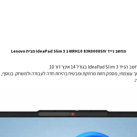
מחשב נייד IdeaPad Slim 3 14IRH10 83K0008SIV מבית Lenovo
14 אינץ' דור 10.
I™, מחשב נייד זה, קל אך עוצמתי, מספק חזות מרתקת ומבטיח בהירות חדה לעבודה ולמשח
.