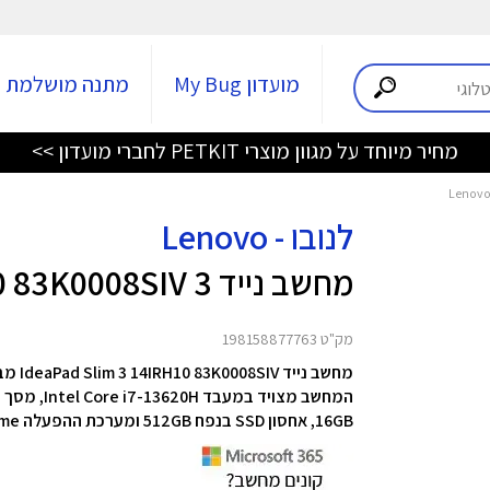
מועדון My Bug
מתנה מושלמת
מחיר מיוחד על מגוון מוצרי PETKIT לחברי מועדון >>
לנובו - Lenovo
מחשב נייד IdeaPad Slim 14IRH10 83K0008SIV 3
מק"ט 198158877763
מחשב נייד IdeaPad Slim 3 14IRH10 83K0008SIV מבית Lenovo
המחשב מצויד במעבד Intel Core i7-13620H, מסך בגודל 14" עם רזולוציה של WUXGA (1920x1200),
16GB, אחסון SSD בנפח 512GB ו
מערכת ההפעלה Windows 11 Home הזמינה בשפות עברית ואנגלית