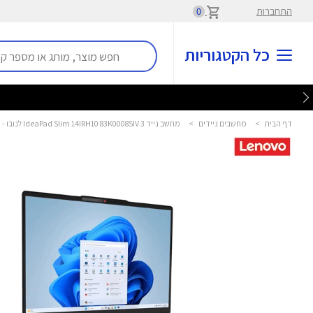
התחברות
0
כל הקטגוריות
דף הבית
>
מחשבים ניידים
>
מחשב נייד IdeaPad Slim 14IRH10 83K0008SIV 3 לנובו - Lenovo