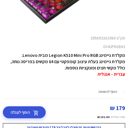
מק"ט 195892102380
GY41P80863
מקלדת גיימינג Legion K510 Mini Pro
RGB
מבית Lenovo.
מקלדת גיימינג בעלת עיצוב קומפקטי עם 84 מקשים בפריסה נוחה,
כולל מקשי חצים ופונקציות נוספות.
עברית - אנגלית
הוסף להשוואה
179 ₪
הוסף לעגלה
מחיר באילת:
151.69 ₪
ברכישת מוצר זה תוכלו לקבל עד 179 נקודות מועדון!