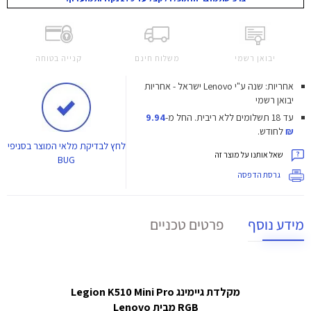
יבואן רשמי
משלוח חינם
קנייה בטוחה
אחריות: שנה ע"י Lenovo ישראל - אחריות
יבואן רשמי
עד 18 תשלומים ללא ריבית.
החל מ-
9.94
₪
לחודש.
לחץ
לבדיקת מלאי המוצר בסניפי
שאל אותנו על מוצר זה
BUG
גרסת הדפסה
מידע נוסף
פרטים טכניים
מקלדת גיימינג Legion K510 Mini Pro
RGB
מבית Lenovo