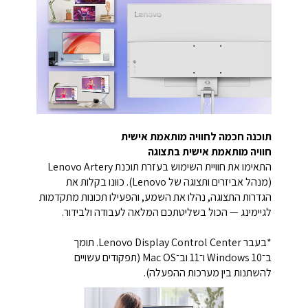
תוכנה חכמה לחוויה מותאמת אישית
חוויה מותאמת אישית בתצוגה
התאימו את חוויית השימוש בעזרת תוכנת ‎Lenovo Artery‎
‏(מנהל אביזרים ותצוגה של Lenovo). כוונו בקלות את
הגדרות התצוגה, נִהלו את השמע, והפעילו תכונות מתקדמות
לגיימינג — הכול בשליטתכם המלאה לעבודה ולבידור.
*בעבר Lenovo Display Control Center. תומך
ב־Windows 10 ו־11 וב־Mac OS ‏(תפקודים עשויים
להשתנות בין מערכות ההפעלה).