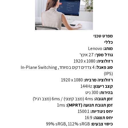
מפרט טכני
כללי
מותג:
Lenovo
גודל מסך:
27 אינץ'
רזולוציה:
‎1920 x 1080‎
סוג פאנל:
‎4 צדדים דקים במיוחד, In-Plane Switching
(IPS)‎
רזולוציה מרבית:
‎1920 x 1080‎
קצב ריענון:
‎144Hz‎
בהירות:
‎300 ניט‎
זמן תגובה:
‎4ms (מצב קיצוני) / ‎6ms (מצב רגיל)‎
זמן תגובת תנועה (MPRT):
‎1ms‎
יחס ניגודיות:
‎1500:1‎
יחס תצוגה:
‎16:9‎
כיסוי צבעים:
‎99% sRGB, 112% sRGB‎