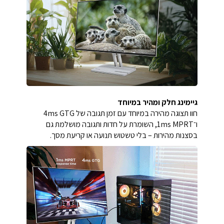
גיימינג חלק ומהיר במיוחד
חוו תצוגה מהירה במיוחד עם זמן תגובה של ‎4ms GTG‎
ו־‎1ms MPRT‎, השומרת על חדות ותגובה מושלמת גם
בסצנות מהירות – בלי טשטוש תנועה או קריעת מסך.