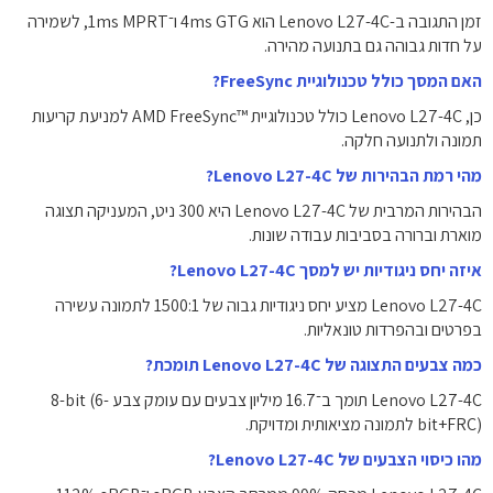
זמן התגובה ב-Lenovo L27-4C הוא ‎4ms GTG‎ ו־‎1ms MPRT‎, לשמירה
על חדות גבוהה גם בתנועה מהירה.
האם המסך כולל טכנולוגיית FreeSync?
כן, Lenovo L27-4C כולל טכנולוגיית ‎AMD FreeSync™‎ למניעת קריעות
תמונה ולתנועה חלקה.
מהי רמת הבהירות של Lenovo L27-4C?
הבהירות המרבית של Lenovo L27-4C היא ‎300 ניט‎, המעניקה תצוגה
מוארת וברורה בסביבות עבודה שונות.
איזה יחס ניגודיות יש למסך Lenovo L27-4C?
Lenovo L27-4C מציע יחס ניגודיות גבוה של ‎1500:1‎ לתמונה עשירה
בפרטים ובהפרדות טונאליות.
כמה צבעים התצוגה של Lenovo L27-4C תומכת?
Lenovo L27-4C תומך ב־‎16.7 מיליון‎ צבעים עם עומק צבע ‎8-bit (6-
bit+FRC)‎ לתמונה מציאותית ומדויקת.
מהו כיסוי הצבעים של Lenovo L27-4C?