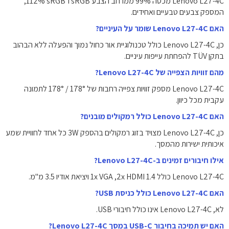
Lenovo L27-4C מכסה ‎99%‎ ממרחב הצבע sRGB ו־‎112%‎ sRGB,
המספק צבעים טבעיים ואחידים.
האם Lenovo L27-4C שומר על העיניים?
כן, Lenovo L27-4C כולל טכנולוגיית אור כחול נמוך והפעלה ללא הבהוב
בתקן TÜV להפחתת עייפות עיניים.
מהם זוויות הצפייה של Lenovo L27-4C?
Lenovo L27-4C מספק זוויות צפייה רחבות של ‎178° / 178°‎ לתמונה
עקבית מכל כיוון.
האם Lenovo L27-4C כולל רמקולים מובנים?
כן, Lenovo L27-4C מצויד בזוג רמקולים בהספק ‎3W‎ כל אחד לחוויית שמע
איכותית ישירות מהמסך.
אילו חיבורים זמינים ב-Lenovo L27-4C?
Lenovo L27-4C כולל ‎2x HDMI 1.4‎, ‏‎1x VGA‎ ויציאת אודיו 3.5 מ"מ.
האם Lenovo L27-4C כולל כניסת USB?
לא, Lenovo L27-4C אינו כולל חיבורי USB.
האם יש תמיכה בחיבור USB-C במסך Lenovo L27-4C?