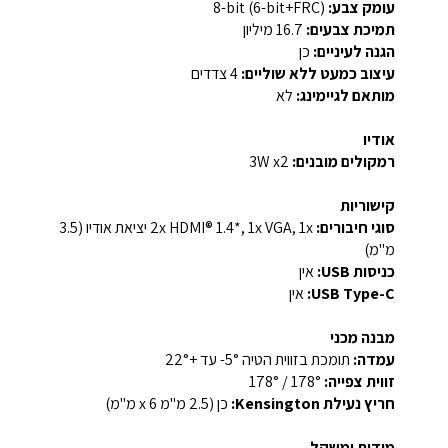
עומק צבע:
‎8-bit (6-bit+FRC)‎
תמיכת צבעים:
‎16.7 מיליון‎
הגנה לעיניים:
כן
עיצוב כמעט ללא שוליים:
4 צדדים
מותאם לגיימינג:
לא
אודיו
רמקולים מובנים:
‎3W x2‎
קישוריות
סוגי חיבורים:
‎2x HDMI® 1.4*, 1x VGA, 1x יציאת אודיו (3.5
מ"מ)‎
כניסות USB:
אין
USB Type-C:
אין
מבנה מכני
עמדה:
תומכת בזווית הטיה ‎-5° עד +22°‎
זווית צפייה:
‎178° / 178°‎
חריץ נעילת Kensington:
כן (‎2.5 מ"מ x 6 מ"מ‎)
מידות ומשקל