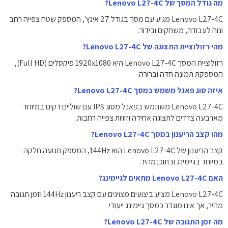
מה גודל המסך של Lenovo L27-4C?
Lenovo L27-4C מגיע עם מסך בגודל ‎27 אינץ'‎, המספק שטח צפייה רחב
ונוח לעבודה, משחקים ובידור.
מהי רזולוציית התצוגה של Lenovo L27-4C?
רזולוציית המסך Lenovo L27-4C היא ‎1920x1080‎ פיקסלים (Full HD),
המספקת תמונה חדה וברורה.
איזה סוג פאנל משמש במסך Lenovo L27-4C?
Lenovo L27-4C משתמש בפאנל מסוג IPS עם שוליים דקים במיוחד
מארבעה צדדים לתצוגה אחידה וזוויות צפייה רחבות.
מהו קצב הריענון במסך Lenovo L27-4C?
קצב הריענון של Lenovo L27-4C הוא ‎144Hz‎, המספק תנועה חלקה
במיוחד בגיימינג ובתוכן מהיר.
האם Lenovo L27-4C מתאים לגיימינג?
Lenovo L27-4C מציע ביצועים מצוינים עם קצב ריענון ‎144Hz‎ וזמן תגובה
מהיר, אך אינו מוגדר כמסך גיימינג ייעודי.
מה זמן התגובה של Lenovo L27-4C?