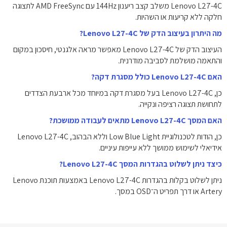
Lenovo L27-4C משלב קצב ריענון ‎144Hz‎ עם ‎AMD FreeSync‎ לתצוגה
חלקה ללא קריעות או השהיות.
מה היתרון בעיצוב הדק של Lenovo L27-4C?
העיצוב הדק של Lenovo L27-4C מאפשר מראה אלגנטי, חיסכון במקום
והתאמה מושלמת לסביבה מודרנית.
האם Lenovo L27-4C כולל מסגרת דקה?
כן, Lenovo L27-4C בעל מסגרת דקה במיוחד מכל ארבעת הצדדים
לתחושת תצוגה רציפה ונקייה.
האם המסך Lenovo L27-4C מתאים לעבודה ממושכת?
כן, הודות לטכנולוגיית Low Blue Light וללא הבהוב, Lenovo L27-4C
אידיאלי לשימוש ממושך ללא עייפות עיניים.
כיצד ניתן לשלוט בהגדרות המסך Lenovo L27-4C?
ניתן לשלוט בקלות בהגדרות Lenovo L27-4C באמצעות תוכנת Lenovo
Artery או דרך תפריט ה־OSD במסך.