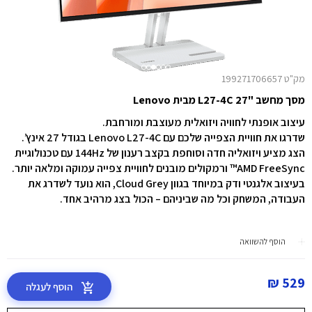
מק"ט 199271706657
מסך מחשב "27 L27-4C מבית Lenovo
עיצוב אופנתי לחוויה ויזואלית מעוצבת ומורחבת.
שדרגו את חוויית הצפייה שלכם עם Lenovo L27-4C בגודל 27 אינץ’.
הצג מציע ויזואליה חדה וסוחפת בקצב רענון של ‎144Hz‎ עם טכנולוגיית
AMD FreeSync™ ורמקולים מובנים לחוויית צפייה עמוקה ומלאה יותר.
בעיצוב אלגנטי ודק במיוחד בגוון Cloud Grey, הוא נועד לשדרג את
העבודה, המשחק וכל מה שביניהם – הכול בצג מרהיב אחד.
הוסף להשוואה
529 ₪
הוסף לעגלה