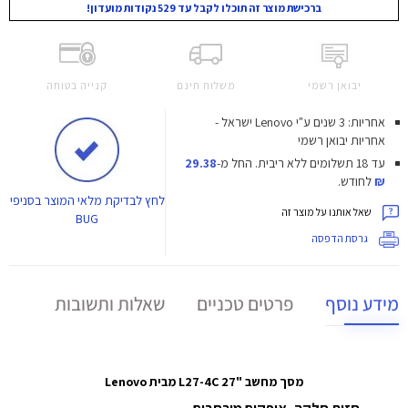
ברכישת מוצר זה תוכלו לקבל עד 529 נקודות מועדון!
יבואן רשמי
משלוח חינם
קנייה בטוחה
אחריות: 3 שנים ע"י Lenovo ישראל -
אחריות יבואן רשמי
עד 18 תשלומים ללא ריבית.
החל מ-
29.38
₪
לחודש.
לחץ
לבדיקת מלאי המוצר בסניפי
שאל אותנו על מוצר זה
BUG
גרסת הדפסה
מידע נוסף
פרטים טכניים
שאלות ותשובות
מסך מחשב "27 L27-4C מבית Lenovo