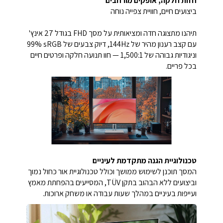
חזות חלקה, אופקים מורחבים
ביצועים חיים, חוויית צפייה נוחה
תיהנו מתצוגה חדה ומציאותית על מסך FHD בגודל 27 אינץ'
עם קצב רענון מהיר של ‎144Hz‎, דיוק צבעים של ‎99% sRGB‎
וניגודיות גבוהה של ‎1,500:1‎ — חוו תנועה חלקה ופרטים חיים
בכל פריים.
טכנולוגיית הגנה מתקדמת לעיניים
המסך תוכנן לשימוש ממושך וכולל טכנולוגיית אור כחול נמוך
וביצועים ללא הבהוב בתקן TÜV, המסייעים בהפחתת מאמץ
ועייפות בעיניים במהלך שעות עבודה או משחק ארוכות.