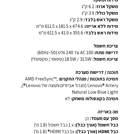
משקל ארוז:
‎6.2 ק"ג‎
משקל כולל:
‎3.9 ק"ג‎
משקל ראש בלבד:
‎2.9 ק"ג‎
מידות ללא אריזה:
‎611.5 x 181.5 x 474.6 מ"מ‎
מידות ראש בלבד:
‎611.5 x 41.0 x 355.6 מ"מ‎
צריכת חשמל
דרישת מתח:
‎AC 100 עד 240 וולט (50–60Hz)‎
צריכת חשמל:
‎18.5W / 31.5W (טיפוסי / מקסימלי)‎
תוכנה / דרישות מערכת
תמיכה בתוכנות / מנהלי התקנים:
‎AMD FreeSync™,
Lenovo® Artery (מנהל אביזרים ותצוגה של Lenovo®),
Natural Low Blue Light‎
תמיכה בקונסולות משחק:
לא
מה באריזה
מסך עם מעמד:
כן
כבל חשמל (אורך כבל):
‎1 x כבל חשמל (1.8 מ')‎
כבל HDMI (אורך כבל):
‎1x כבל HDMI® (1.8 מ')‎