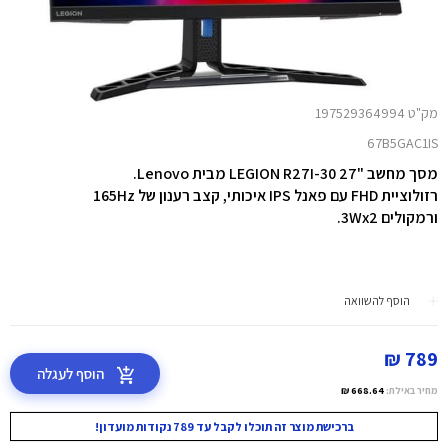
מק"ט 197529364994
67B5GAC1IS
מסך מחשב "LEGION R27I-30 27 מבית Lenovo.
רזולוציית FHD עם פאנל IPS איכותי, קצב רענון של 165Hz
ורמקולים 3Wx2.
הוסף להשוואה
789 ₪
הוסף לעגלה
מחיר באילת:
668.64 ₪
ברכישת מוצר זה תוכלו לקבל עד 789 נקודות מועדון!