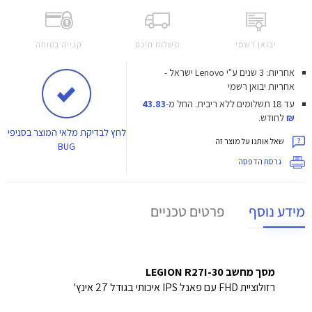
יבואן רשמי
משלוח חינם
קנייה בטוחה
אחריות: 3 שנים ע"י Lenovo ישראל -
אחריות יבואן רשמי
עד 18 תשלומים ללא ריבית.
החל מ-
43.83
₪
לחודש.
לחץ
לבדיקת מלאי המוצר בסניפי
שאל אותנו על מוצר זה
BUG
גרסת הדפסה
מידע נוסף
פרטים טכניים
מסך מחשב LEGION R27I-30
רזולוציית FHD עם פאנל IPS איכותי בגודל 27 אינץ'