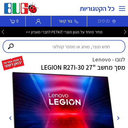
כל הקטגוריות
סניפים
צור קשר
0
מחיר מיוחד על מגוון מוצרי PETKIT לחברי מועדון >>
לנובו - Lenovo
מסך מחשב "27 LEGION R27I-30