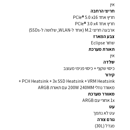
אין
חריצי הרחבה
חריץ אחד PCIe® 5.0 x16
חריץ אחד PCIe® 3.0 x4
ארבעה חריצי M.2 (אחד ל-WLAN, שלושה ל-SSDs)
צבע המארז
שחור Eclipse
תאורת מערכת
אין
שלדה
כיסוי שקוף + כיסוי פנימי מעוצב
קירור
PCH Heatsink + 3x SSD Heatsink + VRM Heatsink +
מאוורר נוזלי 200W 240MM עם תאורת ARGB
מאוורר מערכת
1x אחורי עם ARGB
עט
עט לא נתמך
גורם צורה
מגדל (30L)