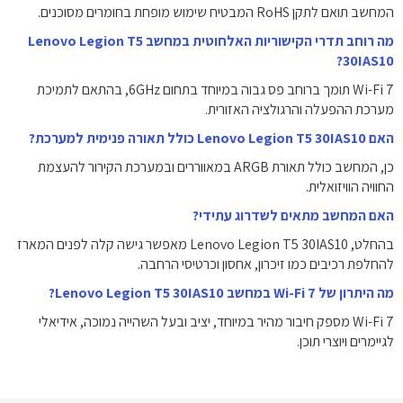
המחשב תואם לתקן RoHS המבטיח שימוש מופחת בחומרים מסוכנים.
מה רוחב תדרי הקישוריות האלחוטית במחשב Lenovo Legion T5
30IAS10?
Wi-Fi 7 תומך ברוחב פס גבוה במיוחד בתחום 6GHz, בהתאם לתמיכת
מערכת ההפעלה והרגולציה האזורית.
האם Lenovo Legion T5 30IAS10 כולל תאורה פנימית למערכת?
כן, המחשב כולל תאורת ARGB במאווררים ובמערכת הקירור להעצמת
החוויה הוויזואלית.
האם המחשב מתאים לשדרוג עתידי?
בהחלט, Lenovo Legion T5 30IAS10 מאפשר גישה קלה לפנים המארז
להחלפת רכיבים כמו זיכרון, אחסון וכרטיסי הרחבה.
מה היתרון של Wi-Fi 7 במחשב Lenovo Legion T5 30IAS10?
Wi-Fi 7 מספק חיבור מהיר במיוחד, יציב ובעל השהייה נמוכה, אידיאלי
לגיימרים ויוצרי תוכן.