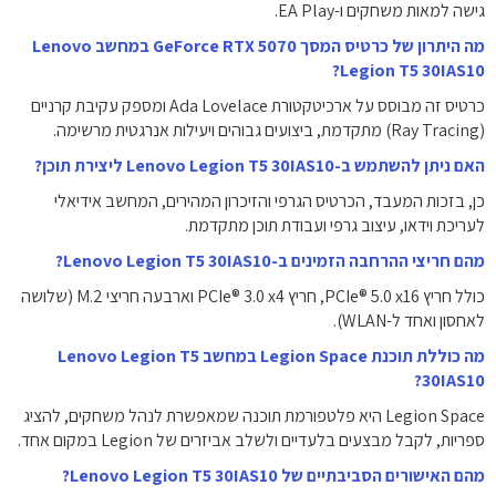
גישה למאות משחקים ו-EA Play.
מה היתרון של כרטיס המסך GeForce RTX 5070 במחשב Lenovo
Legion T5 30IAS10?
כרטיס זה מבוסס על ארכיטקטורת Ada Lovelace ומספק עקיבת קרניים
(Ray Tracing) מתקדמת, ביצועים גבוהים ויעילות אנרגטית מרשימה.
האם ניתן להשתמש ב-Lenovo Legion T5 30IAS10 ליצירת תוכן?
כן, בזכות המעבד, הכרטיס הגרפי והזיכרון המהירים, המחשב אידיאלי
לעריכת וידאו, עיצוב גרפי ועבודת תוכן מתקדמת.
מהם חריצי ההרחבה הזמינים ב-Lenovo Legion T5 30IAS10?
כולל חריץ PCIe® 5.0 x16, חריץ PCIe® 3.0 x4 וארבעה חריצי M.2 (שלושה
לאחסון ואחד ל-WLAN).
מה כוללת תוכנת Legion Space במחשב Lenovo Legion T5
30IAS10?
Legion Space היא פלטפורמת תוכנה שמאפשרת לנהל משחקים, להציג
ספריות, לקבל מבצעים בלעדיים ולשלב אביזרים של Legion במקום אחד.
מהם האישורים הסביבתיים של Lenovo Legion T5 30IAS10?