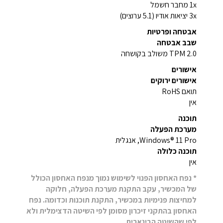
1x מחבר חשמל
3x יציאות אודיו (5.1 ערוצים)
אבטחה ופרטיות
שבב אבטחה
TPM 2.0 משולב בקושחה
אישורים
אישורים ירוקים
תואם RoHS
אין
תוכנה
מערכת הפעלה
Windows® 11 Pro, אנגלית
תוכנה כלולה
אין
* נפח האחסון הפנוי לשימוש נמוך מנפח האחסון הכולל
של המכשיר, עקב התקנת מערכת הפעלה, חלוקה
למחיצות פנימיות במכשיר, התקנת תוכנות וכדומה. נפח
האחסון בהתקני זיכרון מסומן לפי השיטה הדצימלית ולא
לפי שהשיטה הבינארית.