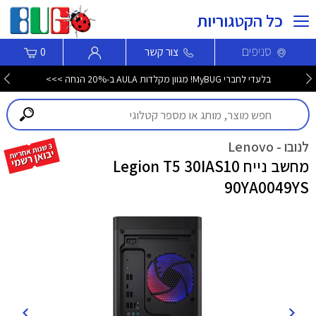
כל הקטגוריות
סניפים
צור קשר
0
בלעדי לחברי MyBUG! מגוון מקלדות AULA ב-20% הנחה >>>
לנובו - Lenovo
מחשב נייח Legion T5 30IAS10
90YA0049YS