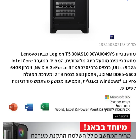
מק"ט 198158802123
מחשב נייח Legion T5 30IAS10 90YA0049YS מבית Lenovo
מחשב גיימינג מופעל בינה מלאכותית, ה
מצויד במעבד Intel Core
Ultra 9 285,
כרטיס גרפי NVIDIA GeForce RTX 5070,
זיכרון 64GB
UDIMM DDR5-5600, אחסון SSD בנפח 2TB ו
מערכת הפעלה
Windows® 11 Pro באנגלית, המציעה ממשק משתמש מודרני ונוח
לשימוש.