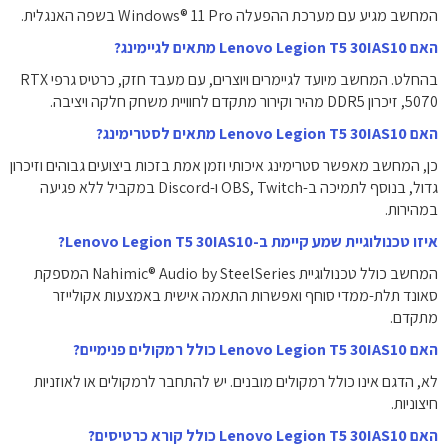
המחשב מגיע עם מערכת ההפעלה Windows® 11 Pro בשפה האנגלית.
האם Lenovo Legion T5 30IAS10 מתאים לגיימינג?
בהחלט. המחשב מיועד לגיימרים ויוצרים, עם מעבד חזק, כרטיס גרפי RTX
5070, זיכרון DDR5 מהיר וקירור מתקדם לחוויית משחק חלקה ויציבה.
האם Lenovo Legion T5 30IAS10 מתאים לסטרימינג?
כן, המחשב מאפשר סטרימינג איכותי וזמן אמת בזכות ביצועים גבוהים וזיכרון
גדול, בנוסף לתמיכה ב-OBS, Twitch ו-Discord במקביל ללא פגיעה
במהירות.
איזו טכנולוגיית שמע קיימת ב-Lenovo Legion T5 30IAS10?
המחשב כולל טכנולוגיית Nahimic® Audio by SteelSeries המספקת
סאונד תלת-ממדי סוחף ואפשרות התאמה אישית באמצעות אקולייזר
מתקדם.
האם Lenovo Legion T5 30IAS10 כולל רמקולים פנימיים?
לא, הדגם אינו כולל רמקולים מובנים. יש להתחבר לרמקולים או לאוזניות
חיצוניות.
האם Lenovo Legion T5 30IAS10 כולל קורא כרטיסים?