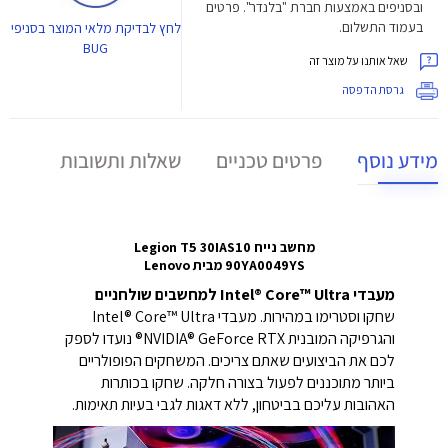
ובסניפים באמצעות חברת "בלנדר". פרטים
בעמוד התשלום.
לחץ
לבדיקת מלאי המוצר בסניפי
BUG
שאל אותנו על מוצר זה
גרסת הדפסה
מידע נוסף
פרטים טכניים
שאלות ותשובות
מחשב נייח Legion T5 30IAS10
90YA0049YS מבית Lenovo
מעבדי Intel® Core™ Ultra למחשבים שולחניים
שחקו וסטרימו במהירות. מעבדי Intel® Core™ Ultra
והגרפיקה המובנית NVIDIA® GeForce RTX® נועדו לספק
לכם את הביצועים שאתם צריכים. המשחקים הפופולריים
ביותר מתוכננים לפעול בצורה חלקה. שחקו בכותרות
האהובות עליכם בביטחון, ללא דאגות לגבי בעיות תאימות.