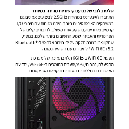
שלטו בלובי שלכם עם קישוריות מהירה במיוחד
התחברו לאינטרנט במהירות 2.5GHz לביצועים אמינים גם
במשחקים האינטנסיביים ביותר. תיהנו מנוחות עם חיבורי I/O
קדמיים ואחוריים עם שקע אודיו משולב לחיבורים קלים של
הפריפריות והאביזרי שמע החשובים ביותר שלכם. בנוסף,
שחקו וצרו בצורה חלקה על ידי חיבור אלחוטי ל-Bluetooth®
5.2 ו-WiFi 6E* לחיבורים עם השהייה נמוכה.
תפעול WiFi 6E ב-6GHz תלוי בתמיכה של מערכת
ההפעלה, נתבים/APs/שערים התומכים ב-WiFi 6E, יחד עם
האישורים הרגולטוריים האזוריים והקצאת הספקטרום.