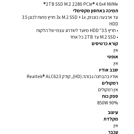
2TB SSD M.2 2280 PCIe® 4.0x4 NVMe®
תמיכה באחסון מקסימלי
עד ארבעה כוננים, 3x M.2 SSD + 1x חריץ פתוח לכונן 3.5
HDD
• חריץ 3.5" HDD מיועד לשדרוג עצמי של הלקוח
• M.2 SSD עד 2TB כל אחד
קורא כרטיסים
אין
אופטי
אין
שבב אודיו
אודיו בהבחנה גבוהה (HD), קודק Realtek® ALC623
רמקולים
אין רמקולים
ספק כוח
850W 90%
עיצוב
מקלדת
אין
עכבר