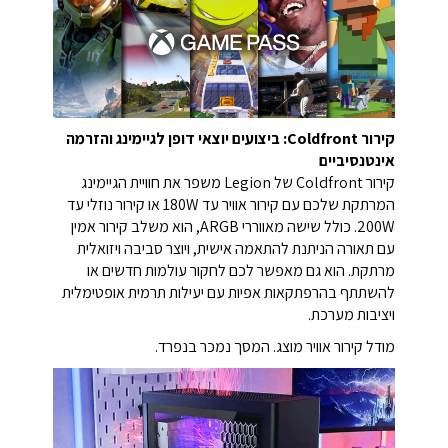
קירור Coldfront: ביצועים יוצאי דופן לגיימינג והזרמה
אינטנסיביים
קירור Coldfront של Legion משפר את חוויית הגיימינג
המרתקת שלכם עם קירור אוויר עד 180W או קירור נוזלי עד
200W. כולל שישה מאווררי ARGB, הוא משלב קירור אמין
עם תאורה הניתנת להתאמה אישית, ויוצר סביבה ויזואלית
מרתקת. הוא גם מאפשר לכם לחקור עולמות חדשים או
להשתתף בהרפתקאות אפיות עם יעילות תרמית אופטימלית
ויציבות מערכת.
מודל קירור אוויר מוצג. המסך נמכר בנפרד.