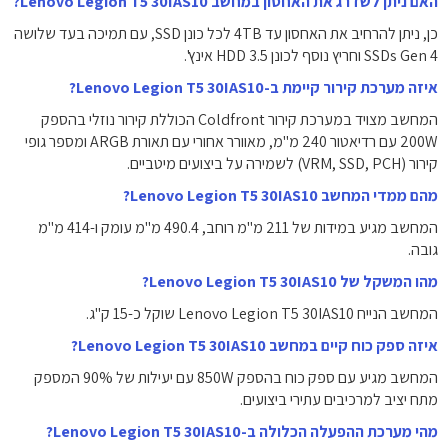
האם ניתן לשדרג את האחסון במחשב Lenovo Legion T5 30IAS10?
כן, ניתן להרחיב את האחסון עד 4TB לכל כונן SSD, עם תמיכה בעד שלושה
SSDs Gen 4 וחריץ נוסף לכונן HDD 3.5 אינץ'.
איזה מערכת קירור קיימת ב-Lenovo Legion T5 30IAS10?
המחשב מצויד במערכת קירור Coldfront הכוללת קירור נוזלי בהספק
200W עם רדיאטור 240 מ"מ, מאוורר אחורי עם תאורת ARGB ומספר גופי
קירור (VRM, SSD, PCH) לשמירה על ביצועים מיטביים.
מהם ממדי המחשב Lenovo Legion T5 30IAS10?
המחשב מגיע במידות של 211 מ"מ רוחב, 490.4 מ"מ עומק ו-414 מ"מ
גובה.
מהו המשקל של Lenovo Legion T5 30IAS10?
המחשב הנייח Lenovo Legion T5 30IAS10 שוקל כ-15 ק"ג.
איזה ספק כוח קיים במחשב Lenovo Legion T5 30IAS10?
המחשב מגיע עם ספק כוח בהספק 850W עם יעילות של 90% המספק
מתח יציב למרכיבים עתירי ביצועים.
מהי מערכת ההפעלה הכלולה ב-Lenovo Legion T5 30IAS10?