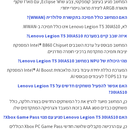
המחשב מגיע בעיצוב קומפקטי, צבע שחור Eclipse, עם מארז שקוף
ותאורת ARGB ליצירת מראה גיימרי ייחודי.
האם המחשב כולל תמיכה בתקשורת סלולרית (WWAN)?
לא, Lenovo Legion T5 30IAS10 אינו כולל תמיכה ב-WWAN.
איזה שבב קיים במערכת Lenovo Legion T5 30IAS10?
המחשב מבוסס על ערכת השבבים Intel® B860 Chipset המספקת
יציבות ותמיכה מתקדמת ברכיבי חומרה מודרניים.
מהי היכולת של NPU במחשב Lenovo Legion T5 30IAS10?
המערכת כוללת יחידת עיבוד בינה מלאכותית Intel® AI Boost המספקת
עד 13 TOPS לעיבודים מבוססי AI.
האם אפשר להפעיל משחקים חדשים על Lenovo Legion T5
30IAS10?
כן, המחשב מיועד להריץ את כל המשחקים החדשים בצורה חלקה, כולל
משחקים כבדים מסוג AAA בזכות המעבד והגרפיקה המתקדמים שלו.
האם Lenovo Legion T5 30IAS10 מגיע עם מנוי Xbox Game Pass?
כן, עם הרכישה מקבלים שלושה חודשי Xbox PC Game Pass הכוללים