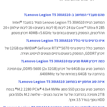
מהם מעבדי המחשב ב-Lenovo Legion T5 30IAS10?
המחשב הנייח Lenovo Legion T5 30IAS10 מצויד במעבד Intel®
Core™ Ultra 9 285 עם 24 ליבות (8 ליבות ביצועים ו-16 ליבות יעילות) ו-20
תהליכונים, המספק ביצועים גבוהים עד 5.6GHz ו-40MB זיכרון מטמון.
איזו כרטיס גרפי כולל Lenovo Legion T5 30IAS10?
המחשב כולל כרטיס גרפי NVIDIA® GeForce RTX™ 5070 עם 12GB של
זיכרון GDDR7, המספק ביצועים גרפיים מצוינים לגיימינג ויצירה.
כמה זיכרון RAM מגיע עם Lenovo Legion T5 30IAS10?
המחשב מגיע עם 64GB של זיכרון DDR5-5600 (2x 32GB), עם תמיכה
בהרחבה עד 64GB במהירות של עד 6400MHz.
איזה סוג אחסון יש במחשב Lenovo Legion T5 30IAS10?
המחשב מגיע עם כונן SSD מסוג M.2 2280 PCIe® 4.0x4 NVMe® בנפח
2TB ותמיכה בהרחבה של עד ארבעה כוננים – שלושה SSDs M.2 וכונן
HDD נוסף בגודל 3.5 אינץ'.