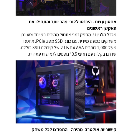
אחסון עצום - היכנסו ללובי מהר יותר והתחילו את
האקשן ראשונים
מגדל הלגיון 7i מספק זמני אתחול מהירים במיוחד וטעינת
משחקים כמעט מיידית עם כונני SSD מסוג PCIe. אחסנו
מעל 1,000 כותרים AAA עם 2TB של קיבולת SSD כוללת.
שדרגו בקלות עם חריצי 3.5" נוספים לגמישות עתידית.
קישוריות אולטרה-מהירה - התפרצו לכל משחק