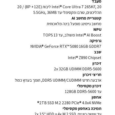
מעבד
Intel® Core Ultra 7 265KF, 20 ליבות (8P + 12E) / 20
תהליכונים, טורבו מקסימלי עד 5.5GHz, 36MB
קטגוריית מחשב AI
מחשב גיימינג מופעל בינה מלאכותית
NPU
Intel® AI Boost משולב, עד 13 TOPS
גרפיקה
NVIDIA® GeForce RTX™ 5080 16GB GDDR7
שבב
Intel® Z890 Chipset
זיכרון
2x 32GB UDIMM DDR5-5600
חריצי זיכרון
ארבעה חריצי DDR5 UDIMM/CUDIMM, תומך בערוץ כפול
זיכרון מקסימלי
עד 128GB DDR5-5600
אחסון
2TB SSD M.2 2280 PCIe® 4.0x4 NVMe®
תמיכה באחסון מקסימלי
עד שישה כוננים, 2x 3.5" HDD + 4x M.2 SSD