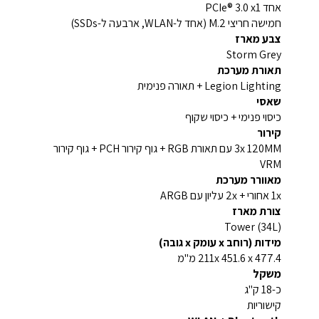
אחד PCIe® 3.0 x1
חמישה חריצי M.2 (אחד ל-WLAN, ארבעה ל-SSDs)
צבע מארז
Storm Grey
תאורת מערכת
Legion Lighting + תאורה פנימית
שאסי
כיסוי פנימי + כיסוי שקוף
קירור
3x 120MM עם תאורת RGB + גוף קירור PCH + גוף קירור
VRM
מאוורר מערכת
1x אחורי + 2x עליון עם ARGB
צורת מארז
Tower (34L)
מידות (רוחב x עומק x גובה)
211x 451.6 x 477.4 מ"מ
משקל
כ-18 ק"ג
קישוריות