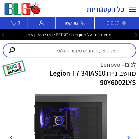
כל הקטגוריות
סניפים
צור קשר
0
מחיר מיוחד על מגוון מוצרי PETKIT לחברי מועדון >>
לנובו - Lenovo
מחשב נייח Legion T7 34IAS10
90Y6002LYS