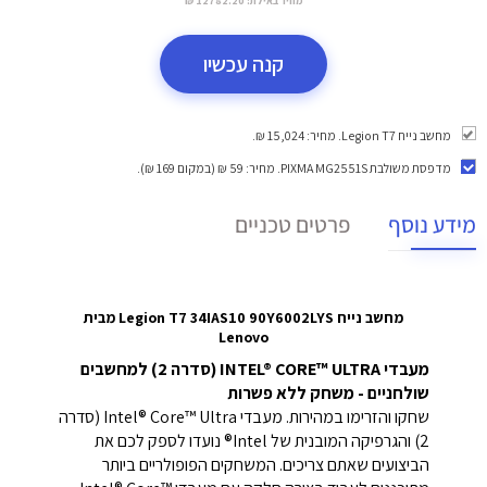
קנה עכשיו
מחשב נייח Legion T7. מחיר: 15,024 ₪.
מדפסת משולבת PIXMA MG2551S
. מחיר: 59 ₪ (במקום 169 ₪).
מידע נוסף
פרטים טכניים
מחשב נייח Legion T7 34IAS10 90Y6002LYS מבית
Lenovo
מעבדי INTEL® CORE™ ULTRA (סדרה 2) למחשבים
שולחניים - משחק ללא פשרות
שחקו והזרימו במהירות. מעבדי Intel® Core™ Ultra (סדרה
2) והגרפיקה המובנית של Intel® נועדו לספק לכם את
הביצועים שאתם צריכים. המשחקים הפופולריים ביותר