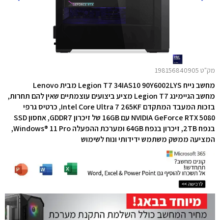
מק"ט 198156840905
מחשב נייח Legion T7 34IAS10 90Y6002LYS מבית Lenovo
מחשב הגיימינג Legion T7 מציע ביצועים עוצמתיים שאין להם תחרות,
בזכות המעבד המתקדם Intel Core Ultra 7 265KF,
כרטיס גרפי
NVIDIA GeForce RTX 5080 עם 16GB של זיכרון GDDR7,
אחסון SSD
בנפח 2TB, זיכרון בנפח 64GB ו
מערכת ההפעלה Windows® 11 Pro,
המציעה ממשק משתמש ידידותי ונוח לשימוש