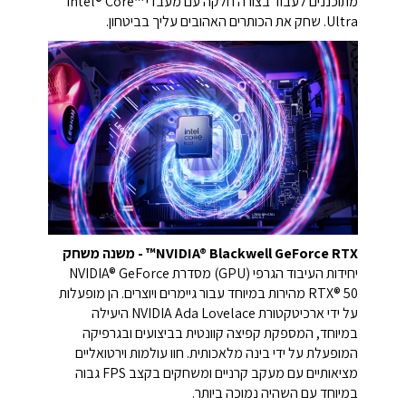
מתוכננים לעבוד בצורה חלקה עם מעבדי Intel® Core™
Ultra. שחק את הכותרים האהובים עליך בביטחון.
NVIDIA® Blackwell GeForce RTX™ - משנה משחק
יחידות העיבוד הגרפי (GPU) מסדרת NVIDIA® GeForce
RTX® 50 מהירות במיוחד עבור גיימרים ויוצרים. הן מופעלות
על ידי ארכיטקטורת NVIDIA Ada Lovelace היעילה
במיוחד, המספקת קפיצה קוונטית בביצועים ובגרפיקה
המופעלת על ידי בינה מלאכותית. חוו עולמות וירטואליים
מציאותיים עם מעקב קרניים ומשחקים בקצב FPS גבוה
במיוחד עם השהיה נמוכה ביותר.