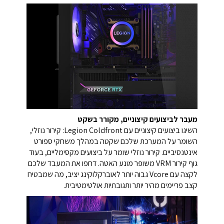
מעבר לביצועים קיצוניים, מקורר בשקט
השיגו ביצועים קיצוניים עם Legion Coldfront: קירור נוזלי,
השומר על המערכת שלכם שקטה במהלך משחקי ספורט
אינטנסיביים. קירור נוזלי שומר על ביצועים מקסימליים, בעוד
גוף קירור VRM משופר מונע האטה. דחפו את המעבד שלכם
לקצה עם Vcore גבוה יותר לאוברקלוקינג יציב, מה שמבטיח
קצב פריימים מהיר יותר ותגובתיות אולטימטיבית.