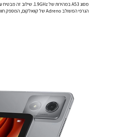
מסוג A53 במהירות של z
הגרפי המשולב Adreno של קוואלקום, המספק חוויית גרפיקה עשירה ומרשימה במיוחד בכל סיטואציה.