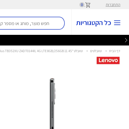
התחברות
0
כל הקטגוריות
דף הבית
>
טאבלטים
>
טאבלט "11.45 Tab K11 Plus TB352XU ZADT0144IL 4G LTE 8GB/256GB לנובו - Lenovo