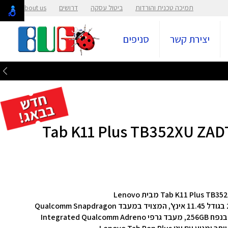
תמיכה טכנית והורדות
ביטול עסקה
דרושים
About us
יצירת קשר
סניפים
Tab K11 Plus TB352XU ZADT0144IL 4G
טאבלט Tab K11 Plus, עם מסך מגע 2K (2000x1200) בגודל 11.45 אינץ', המצויד במעבד Qualcomm Snapdragon
מעבד גרפי Integrated Qualcomm Adreno