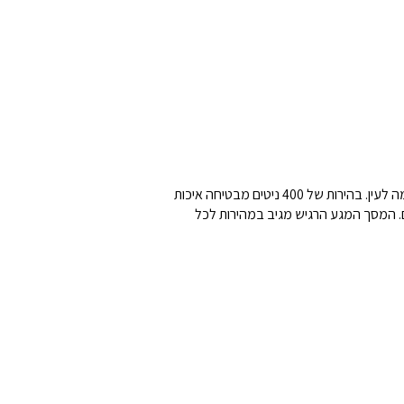
הטאבלט מגיע עם מסך מגע גדול בגודל 11.45 אינץ’ ברזולוציית 2K (2000x1200) מסוג TDDI, המספק תמונה חדה, צבעונית ונעימה לעין. בהירות של 400 ניטים מבטיחה איכות
נון של 90Hz מציגים תנועה חלקה וצבעים עשירים. המסך המגע הרגיש מגיב במהירות לכל