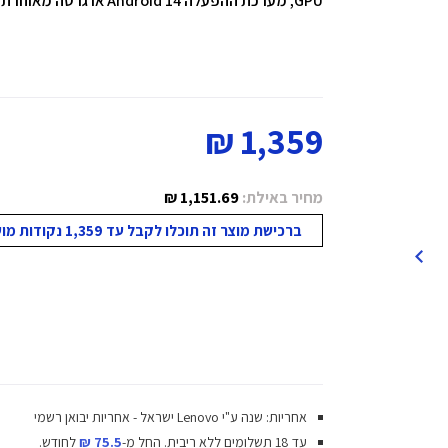
GPU,
מערכת ההפעלה Android 14 או גרסה מאוחרת יותר ו
1,359 ₪
מחיר באילת:
1,151.69 ₪
ברכישת מוצר זה תוכלו לקבל עד 1,359 נקודות מועדון!
אחריות: שנה ע"י Lenovo ישראל - אחריות יבואן רשמי
עד 18 תשלומים ללא ריבית.
החל מ-
75.5 ₪
לחודש.