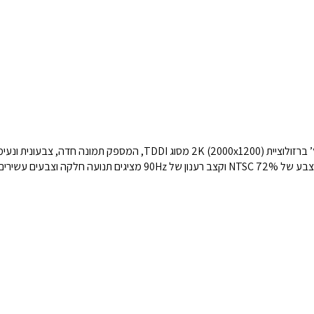
צפייה מיטבית גם בתנאי תאורה חזקה, בעוד שכיסוי צבע של 72% NTSC וקצב רע