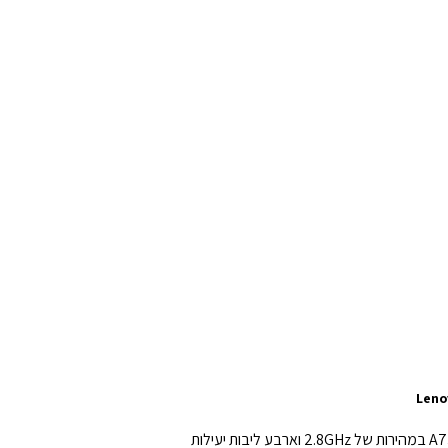
ה-Tab K11 Plus מצויד במעבד Qualcomm Snapdragon SDM685 עוצמתי הכולל שמונה ליבות – ארבע ליבות ביצועים מסוג A73 במהירות של 2.8GHz וארבע ליבות יעילות