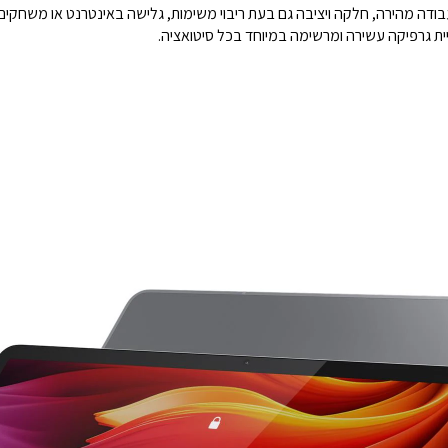
1.9GH. שילוב זה מבטיח עבודה מהירה, חלקה ויציבה גם בעת ריבוי משימות, גלישה באינטרנט