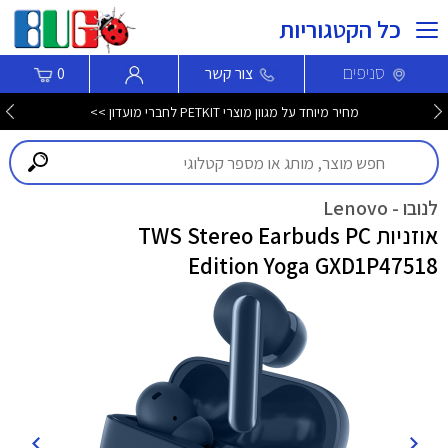
כל הקטגוריות
סניפים
צור קשר
0
מחיר מיוחד על מגוון מוצרי PETKIT לחברי מועדון >>
לנובו - Lenovo
אוזניות TWS Stereo Earbuds PC
Edition Yoga GXD1P47518