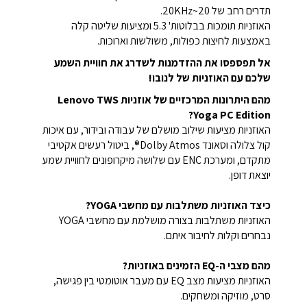
תדרים רחב של 20~20KHz.
האוזניות תומכות בבלוטות' 5.3 ומציעות שליטה קלה
באמצעות לחיצות כפולות, משולשות וארוכות.
אל תפספסו את ההזדמנות לשדרג את חוויית השמע
שלכם עם האוזניות של לנובו!
מהם היתרונות המרכזיים של אוזניות Lenovo TWS
Yoga PC Edition?
האוזניות מציעות שילוב מושלם של עבודה ובידור, עם איכות
קול צלולה וסאונד Dolby Atmos®, ביטול רעשים אקטיבי
מתקדם, ומערכת ENC עם שלושה מיקרופונים לחוויית שמע
יוצאת דופן.
כיצד האוזניות משתלבות עם מחשבי YOGA?
האוזניות משתלבות בצורה מושלמת עם מחשבי YOGA
נבחרים וקלות לחיבור איתם.
מהם מצבי ה-EQ הזמינים באוזניות?
האוזניות מציעות מצב EQ עם מעבר אוטומטי בין פגישה,
סרט, מוזיקה ומשחקים.