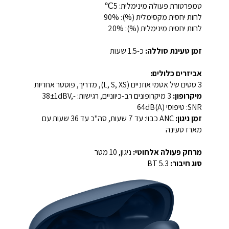
טמפרטורת פעולה מינימלית:
5℃
לחות יחסית מקסימלית (%):
90%
לחות יחסית מינימלית (%):
20%
זמן טעינת סוללה:
כ-1.5 שעות
אביזרים כלולים:
3 סטים של אטמי אוזניים (L, S, XS), מדריך, פוסטר אחריות
מיקרופון:
3 מיקרופונים רב-כיווניים, רגישות: -38±1dBV,
SNR: טיפוסי 64dB(A)
זמן ניגון:
ANC כבוי: עד 7 שעות, סה"כ עד 36 שעות עם
מארז טעינה
מרחק פעולה אלחוטי:
ניגון, 10 מטר
סוג חיבור:
BT 5.3