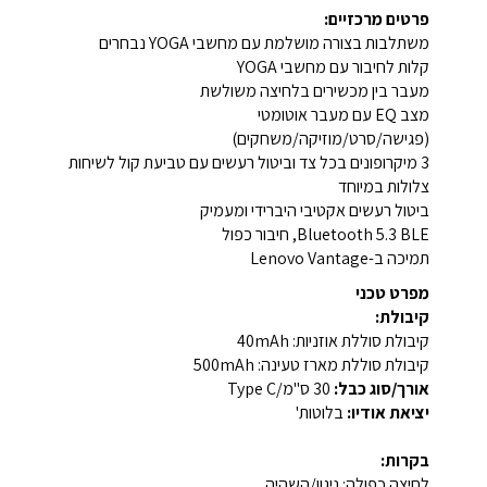
פרטים מרכזיים:
משתלבות בצורה מושלמת עם מחשבי YOGA נבחרים
קלות לחיבור עם מחשבי YOGA
מעבר בין מכשירים בלחיצה משולשת
מצב EQ עם מעבר אוטומטי
(פגישה/סרט/מוזיקה/משחקים)
3 מיקרופונים בכל צד וביטול רעשים עם טביעת קול לשיחות
צלולות במיוחד
ביטול רעשים אקטיבי היברידי ומעמיק
Bluetooth 5.3 BLE, חיבור כפול
תמיכה ב-Lenovo Vantage
מפרט טכני
קיבולת:
קיבולת סוללת אוזניות: 40mAh
קיבולת סוללת מארז טעינה: 500mAh
אורך/סוג כבל:
30 ס"מ/Type C
יציאת אודיו:
בלוטות'
בקרות:
לחיצה כפולה: ניגון/השהיה