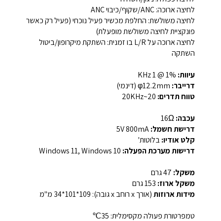
לחיצה ארוכה: ANC/שקוף/כיבוי ANC
לחיצה משולשת: החלפת מכשיר פעיל נוכחי (פעיל רק כאשר
פונקציית לחיצה משולשת מופעלת)
לחיצה ארוכה על L/R בו זמנית: השתקת מיקרופון/ביטול
השתקה
עיוות:
1% @ 1 KHz
דרייבר:
φ12.2mm (דינמי)
טווח תדרים:
20~20KHz
עכבה:
16Ω
דרישת חשמל:
5V 800mA
קלט אודיו:
בלוטות'
דרישות מערכת הפעלה:
Windows 11, Windows 10
משקל:
47 גרם
משקל ארוז:
153 גרם
מידות ארוזות
(אורך x רוחב x גובה):
109*101*34 מ"מ
טמפרטורת פעולה מקסימלית:
35℃