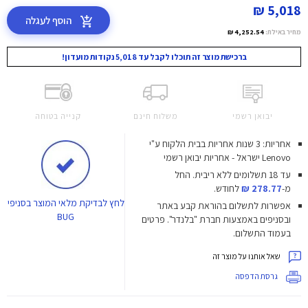
5,018 ₪
הוסף לעגלה
מחיר באילת:
4,252.54 ₪
ברכישת מוצר זה תוכלו לקבל עד 5,018 נקודות מועדון!
יבואן רשמי
משלוח חינם
קנייה בטוחה
אחריות: 3 שנות אחריות בבית הלקוח ע"י
Lenovo ישראל - אחריות יבואן רשמי
עד 18 תשלומים ללא ריבית.
החל
מ-
278.77 ₪
לחודש.
לחץ
לבדיקת מלאי המוצר בסניפי
אפשרות לתשלום בהוראת קבע באתר
BUG
ובסניפים באמצעות חברת "בלנדר". פרטים
בעמוד התשלום.
שאל אותנו על מוצר זה
גרסת הדפסה