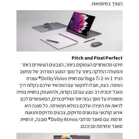
הצורך בסיסמאות.
Pitch and Pixel Perfect
תיהנו מהשחורים העמוקים ביותר, הצבעים העשירים ביותר
והפעולה החלקה ביותר על מסך המגע המרהיב של מחשב
הנייד Yoga 7i 2-in-1 עם חוויית Dolby Vision® עוצרת
נשימה. כעת, תוכלו לתקשר עם המכשיר שלכם בקלות דרך
פאנל זכוכית רב-מגע עם 10 נקודות, ולהתעמק בחוויית צפייה
משופרת על מסך גבוה יותר ושוליים צרים, המאפשרים לכם
לראות את היצירה שלכם במלוא תפארתה. כל סצנה היא
אירוע קולנועי עם גוונים מדויקים, צבעים מדויקים ותנועות
זורמות. עם סאונד מרחבי Dolby Atmos® מובנה, זו חוויית
סאונד שזורמת סביבכם.