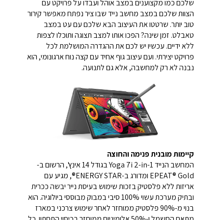
שלכם כמו מקצוענים במצב אוהל ועבדו על פרויקט עם
הצוות שלכם במצב מחשב נייד שבו ציר נפתח מאפשר קירור
טוב יותר. שרטטו את העיצוב הבא שלכם עם עט במצב
טאבלט. זמן שינה? הפכו אותו למצב תצוגה ותוכלו לצפות
ללא ידיים. עכשיו יש לכם את ההגדרה המושלמת לכל
פרויקט יצירתי. ועם עיצוב גוף אחיד עם קצה נוח ארגונומי, הוא
נבנה לא רק למחשבה, אלא גם לתנועה.
קיימות מובנית פנימה והחוצה
המחשב הנייד Yoga 7i 2-in-1 בגודל 14 אינץ', הרשום ב-
EPEAT® Gold ומדורג ב-ENERGY STAR®, מגיע עם
אריזות ללא פלסטיק בזכות שימוש בעיסת נייר יבשה ככרית
ובתיק מערכת עשוי 100% סיבי במבוק מבוססי ביולוגיה. הוא
בנוי מ-90% פלסטיק ממוחזר לאחר שימוש צרכני במארז
מתאם החשמל ו-50% אלומיניום ממוחזר בכיסוי התחתון. כל