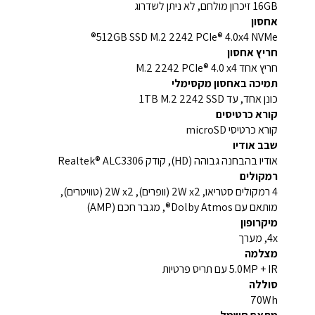
16GB זיכרון מולחם, לא ניתן לשדרוג
אחסון
512GB SSD M.2 2242 PCIe® 4.0x4 NVMe®
חריץ אחסון
חריץ אחד M.2 2242 PCIe® 4.0 x4
תמיכה באחסון מקסימלי
כונן אחד, עד 1TB M.2 2242 SSD
קורא כרטיסים
קורא כרטיסי microSD
שבב אודיו
אודיו בהבחנה גבוהה (HD), קודק Realtek® ALC3306
רמקולים
4 רמקולים סטריאו, 2W x2 (וופרים), 2W x2 (טוויטרים),
מותאם עם Dolby Atmos®, מגבר חכם (AMP)
מיקרופון
4x, מערך
מצלמה
5.0MP + IR עם תריס פרטיות
סוללה
70Wh