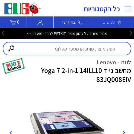
כל הקטגוריות
סניפים
צור קשר
0
מחיר מיוחד על מגוון מוצרי PETKIT לחברי מועדון >>
לנובו - Lenovo
מחשב נייד Yoga 7 2-in-1 14ILL10
83JQ008EIV