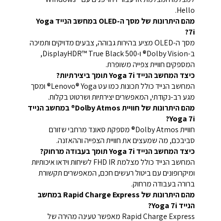
Hello.
מהם היתרונות של מסך ה-OLED במחשב הנייד Yoga
7i?
מסך ה-OLED מציע בהירות גבוהה, צבעים מדויקים ותמיכה
ב-Dolby Vision® ו-DisplayHDR™ True Black 500,
המספקים חוויית צפייה משופרת.
כיצד המחשב הנייד Yoga 7i תומך ביצירתיות?
המחשב הנייד כולל תכונות כמו עט Lenovo® Yoga® ומסך
מגע רב-נקודתי, המאפשרים יצירתיות ושרטוט בקלות.
מהם היתרונות של חוויית Dolby Atmos® במחשב הנייד
Yoga 7i?
חוויית Dolby Atmos® מספקת סאונד מרחבי שזורם
סביבכם, מה שמעצים את חוויית הצפייה וההאזנה.
כיצד המחשב הנייד Yoga 7i תומך בעבודה מרחוק?
המחשב הנייד כולל מצלמת FHD IR לשיחות וידאו איכותיות
ומיקרופונים עם ביטול רעשים חכם, המאפשרים תקשורת
ברורה בעבודה מרחוק.
מהם היתרונות של Rapid Charge Express במחשב
הנייד Yoga 7i?
Rapid Charge Express מאפשר טעינה מהירה של