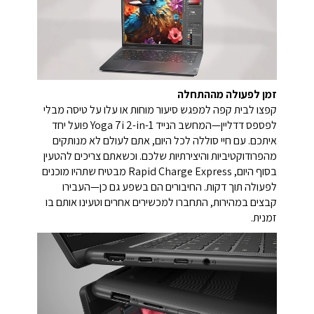
זמן לפעולה מההתחלה
קפצו לבית קפה למפגש סיעור מוחות או עלו על טיסה מבלי
לפספס דדליין—המחשב הנייד Yoga 7i 2-in-1 פועל יחד
איתכם. עם חיי סוללה לכל היום, אתם לעולם לא מנותקים
מהפרודוקטיביות והיצירתיות שלכם. וכשאתם צריכים להטעין
בסוף היום, Rapid Charge Express מבטיח שתהיו מוכנים
לפעולה תוך דקות. החיבורים הם בשפע גם כן—העבירו
קבצים במהירות, התחברו למכשירים אחרים וטעינו אותם בו
זמנית.