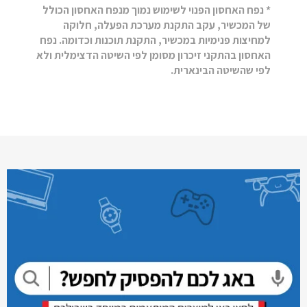
* נפח האחסון הפנוי לשימוש נמוך מנפח האחסון הכולל
של המכשיר, עקב התקנת מערכת הפעלה, חלוקה
למחיצות פנימיות במכשיר, התקנת תוכנות וכדומה. נפח
האחסון בהתקני זיכרון מסומן לפי השיטה הדצימלית ולא
לפי שהשיטה הבינארית.