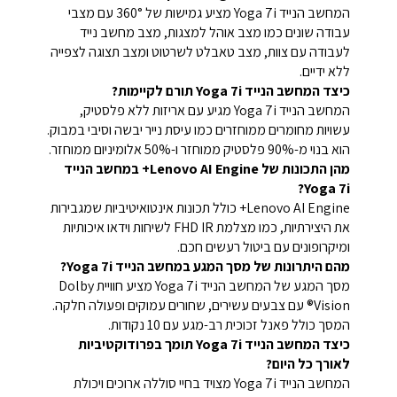
המחשב הנייד Yoga 7i מציע גמישות של 360° עם מצבי
עבודה שונים כמו מצב אוהל למצגות, מצב מחשב נייד
לעבודה עם צוות, מצב טאבלט לשרטוט ומצב תצוגה לצפייה
ללא ידיים.
כיצד המחשב הנייד Yoga 7i תורם לקיימות?
המחשב הנייד Yoga 7i מגיע עם אריזות ללא פלסטיק,
עשויות מחומרים ממוחזרים כמו עיסת נייר יבשה וסיבי במבוק.
הוא בנוי מ-90% פלסטיק ממוחזר ו-50% אלומיניום ממוחזר.
מהן התכונות של Lenovo AI Engine+ במחשב הנייד
Yoga 7i?
Lenovo AI Engine+ כולל תכונות אינטואיטיביות שמגבירות
את היצירתיות, כמו מצלמת FHD IR לשיחות וידאו איכותיות
ומיקרופונים עם ביטול רעשים חכם.
מהם היתרונות של מסך המגע במחשב הנייד Yoga 7i?
מסך המגע של המחשב הנייד Yoga 7i מציע חוויית Dolby
Vision® עם צבעים עשירים, שחורים עמוקים ופעולה חלקה.
המסך כולל פאנל זכוכית רב-מגע עם 10 נקודות.
כיצד המחשב הנייד Yoga 7i תומך בפרודוקטיביות
לאורך כל היום?
המחשב הנייד Yoga 7i מצויד בחיי סוללה ארוכים ויכולת