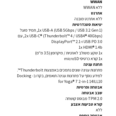
WWAN
ללא WWAN
אתרנט
ללא אתרנט מובנה
יציאות סטנדרטיות
1x USB-A (USB 5Gbps / USB 3.2 Gen 1), תמיד פועל
2x USB-C® (Thunderbolt™ 4 / USB4® 40Gbps), עם
USB PD 3.0 ו-DisplayPort™ 2.1
1x HDMI® 1.4b
1x שקע משולב לאוזניות / מיקרופון (3.5 מ"מ)
1x קורא כרטיסי microSD
תחנת עגינה
פתרונות עגינה שונים נתמכים באמצעות Thunderbolt™.
למידע נוסף על פתרונות עגינה תואמים, בקרו ב- Docking
for Yoga® 7 2-in-1 14ILL10
אבטחה ופרטיות
שבב אבטחה
TPM 2.0 מבוסס קושחה
קורא טביעות אצבע
ללא
אבטחה נוספת