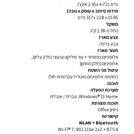
מ"מ (2.95x 4.72 אינץ')
מידות (רוחב x עומק x גובה)
317x 228 x 15.95 מ"מ
משקל
החל מ-1.38 ק"ג
צבע מארז
צבע צדפה
חומר מארז
אלומיניום ממוחזר + עור סיליקון טבעוני (חלק עליון),
אלומיניום (חלק תחתון)
טיפול פני השטח
החתמת אלומיניום (אנודייז עם התזת חול)
תוכנה
מערכת הפעלה
Windows® 11 Home, עברית / אנגלית
תוכנה מצורפת
ניסיון Office
קישוריות
WLAN + Bluetooth
Wi-Fi® 7, 802.11be 2x2 + BT5.4