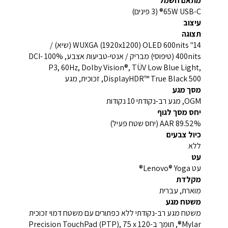
מתאם חשמל
65W USB-C® (3 פינים)
עיצוב
תצוגה
14" WUXGA (1920x1200) OLED 600nits (שיא) /
400nits (טיפוסי) מבריק / אנטי-טביעות אצבע, 100% DCI-
P3, 60Hz, Dolby Vision®, TÜV Low Blue Light,
DisplayHDR™ True Black 500, זכוכית, מגע
מסך מגע
OGM, מגע רב-נקודתי 10 נקודות
יחס מסך לגוף
89.52% AAR (יחס שטח פעיל)
כיול צבעים
ללא
עט
עט Lenovo® Yoga®
מקלדת
מוארת, עברית
משטח מגע
משטח מגע רב-נקודתי ללא כפתורים עם משטח דמוי זכוכית
Mylar®, תומך ב-Precision TouchPad (PTP), 75 x 120