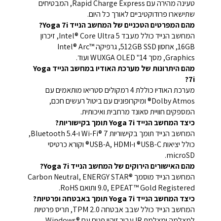
טעינה מהירה עם Rapid Charge Express, המבטיחים
שתישארו פרודוקטיביים לאורך כל היום.
מהם המפרטים הטכניים של המחשב הנייד Yoga 7i?
המחשב הנייד כולל מעבד Intel® Core Ultra 5, זיכרון
16GB, אחסון 512GB SSD, גרפיקה Intel® Arc™
Graphics, מסך 14" WUXGA OLED ועוד.
מהם היתרונות של מערכת האודיו במחשב הנייד Yoga
7i?
מערכת האודיו כוללת 4 רמקולים סטריאו מותאמים עם
Dolby Atmos® ומיקרופונים עם ביטול רעשים חכם,
המספקים חוויית סאונד מרחבית ואיכותית.
כיצד המחשב הנייד Yoga 7i תומך בקישוריות?
המחשב הנייד תומך בקישוריות Wi-Fi® 7 ו-Bluetooth 5.4,
כולל יציאות USB-C® ו-USB-A, HDMI® וקורא כרטיסי
microSD.
מהם האישורים הירוקים של המחשב הנייד Yoga 7i?
המחשב הנייד מוסמך Carbon Neutral, ENERGY STAR®
9.0, EPEAT™ Gold Registered ותואם RoHS.
כיצד המחשב הנייד Yoga 7i תומך באבטחה ופרטיות?
המחשב הנייד כולל שבב אבטחה TPM 2.0, תריס פרטיות
למצלמה ומצלמת IR עבור זיהוי פנים עם Windows®