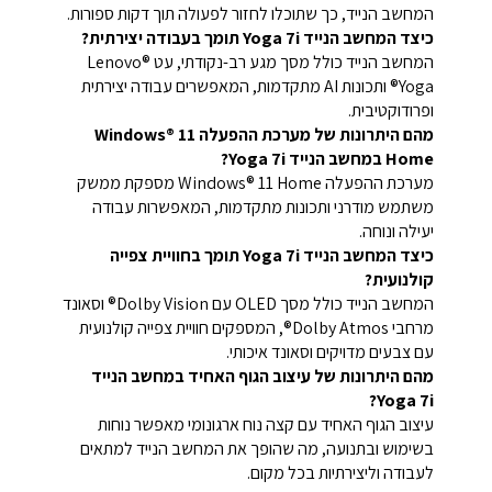
המחשב הנייד, כך שתוכלו לחזור לפעולה תוך דקות ספורות.
כיצד המחשב הנייד Yoga 7i תומך בעבודה יצירתית?
המחשב הנייד כולל מסך מגע רב-נקודתי, עט Lenovo®
Yoga® ותכונות AI מתקדמות, המאפשרים עבודה יצירתית
ופרודוקטיבית.
מהם היתרונות של מערכת ההפעלה Windows® 11
Home במחשב הנייד Yoga 7i?
מערכת ההפעלה Windows® 11 Home מספקת ממשק
משתמש מודרני ותכונות מתקדמות, המאפשרות עבודה
יעילה ונוחה.
כיצד המחשב הנייד Yoga 7i תומך בחוויית צפייה
קולנועית?
המחשב הנייד כולל מסך OLED עם Dolby Vision® וסאונד
מרחבי Dolby Atmos®, המספקים חוויית צפייה קולנועית
עם צבעים מדויקים וסאונד איכותי.
מהם היתרונות של עיצוב הגוף האחיד במחשב הנייד
Yoga 7i?
עיצוב הגוף האחיד עם קצה נוח ארגונומי מאפשר נוחות
בשימוש ובתנועה, מה שהופך את המחשב הנייד למתאים
לעבודה וליצירתיות בכל מקום.