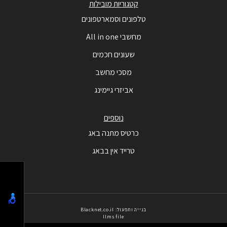
קטגוריות מובילות
טלפונים וסמארטפונים
מחשבי All in one
שעונים חכמים
מסכי מחשב
אביזרי גיימינג
נוספים
כרטיס מתנה באג
טרייד אין בבאג
בנייה ותפעול: Blacknet.co.il
llms file