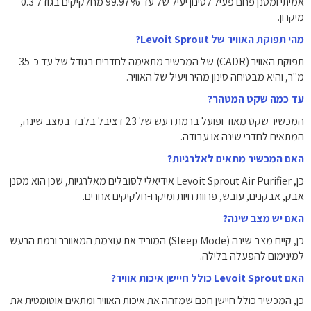
אמיתי ומסנן פחם פעיל לסינון יעיל של עד ‎99.97%‎ מחלקיקים בגודל ‎0.3‎
מיקרון.
מהי תפוקת האוויר של Levoit Sprout?
תפוקת האוויר (CADR) של המכשיר מתאימה לחדרים בגודל של עד כ-‎35‎
מ"ר, והיא מבטיחה סינון מהיר ויעיל של האוויר.
עד כמה שקט המטהר?
המכשיר שקט מאוד ופועל ברמת רעש של ‎23‎ דציבל בלבד במצב שינה,
המתאים לחדרי שינה או עבודה.
האם המכשיר מתאים לאלרגיות?
כן, Levoit Sprout Air Purifier אידיאלי לסובלים מאלרגיות, שכן הוא מסנן
אבק, אבקנים, עובש, פרוות חיות ומיקרו-חלקיקים אחרים.
האם יש מצב שינה?
כן, קיים מצב שינה (Sleep Mode) המוריד את עוצמת המאוורר ורמת הרעש
למינימום להפעלה בלילה.
האם Levoit Sprout כולל חיישן איכות אוויר?
כן, המכשיר כולל חיישן חכם שמזהה את איכות האוויר ומתאים אוטומטית את