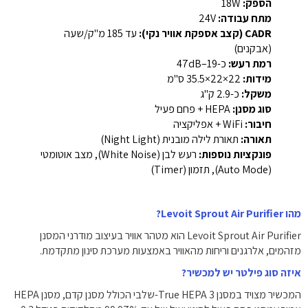
הספק:
18W
מתח עבודה:
24V
CADR (קצב אספקת אוויר נקי):
עד 185 מ"ק/שעה
(אבקנים)
רמת רעש:
כ-19–47dB
מידות:
22×22×35.5 ס"מ
משקל:
כ-2.9 ק"ג
סוג מסנן:
HEPA + פחם פעיל
חיבור:
WiFi + אפליקציה
תאורה:
תאורת לילה מובנית (Night Light)
פונקציות נוספות:
רעש לבן (White Noise), מצב אוטומטי
(Auto Mode), תזמון (Timer)
מהו Levoit Sprout Air Purifier?
Levoit Sprout Air Purifier הוא מטהר אוויר בעיצוב מודרני המסנן
מזהמים, אלרגנים וריחות מהאוויר באמצעות מערכת סינון מתקדמת.
איזה סוג פילטר יש למכשיר?
המכשיר מצויד במסנן True HEPA 3-שלבי הכולל מסנן קדם, מסנן HEPA