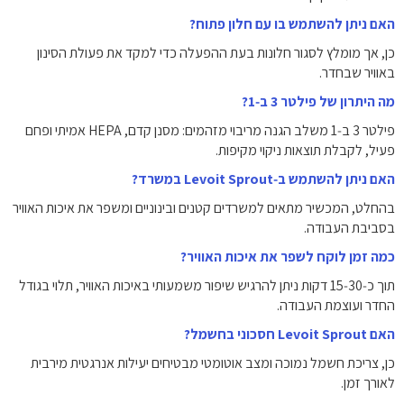
האם ניתן להשתמש בו עם חלון פתוח?
כן, אך מומלץ לסגור חלונות בעת ההפעלה כדי למקד את פעולת הסינון
באוויר שבחדר.
מה היתרון של פילטר 3 ב‑1?
פילטר 3 ב‑1 משלב הגנה מריבוי מזהמים: מסנן קדם, HEPA אמיתי ופחם
פעיל, לקבלת תוצאות ניקוי מקיפות.
האם ניתן להשתמש ב‑Levoit Sprout במשרד?
בהחלט, המכשיר מתאים למשרדים קטנים ובינוניים ומשפר את איכות האוויר
בסביבת העבודה.
כמה זמן לוקח לשפר את איכות האוויר?
תוך כ‑‎15‑30‎ דקות ניתן להרגיש שיפור משמעותי באיכות האוויר, תלוי בגודל
החדר ועוצמת העבודה.
האם Levoit Sprout חסכוני בחשמל?
כן, צריכת חשמל נמוכה ומצב אוטומטי מבטיחים יעילות אנרגטית מירבית
לאורך זמן.