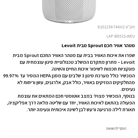
מק"ט 810123674602
LAP-B851S-WEU
מטהר אוויר חכם Sprout מבית Levoit
שפרו את איכות האוויר בבית עם מטהר האוויר החכם Sprout מבית
Levoit – פתרון מתקדם המשלב טכנולוגיית סינון עוצמתית עם
פונקציות חכמות לשיפור איכות החיים והשינה.
המכשיר כולל מערכת סינון 3 שלבים עם מסנן HEPA המסיר עד 99.97%
מהחלקיקים המזיקים באוויר, כולל אבק, אלרגנים, עשן וריחות לא
נעימים.
בנוסף, המכשיר מצויד במצב אוטומטי חכם המתאים את עוצמת
הפעולה בהתאם לאיכות האוויר, יחד עם שליטה מלאה דרך אפליקציה,
תאורת לילה מרגיעה ורעש לבן לשינה איכותית ונעימה יותר.
הוסף להשוואה