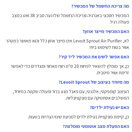
מה צריכת החשמל של המכשיר?
המכשיר חסכוני באנרגיה וצריכת החשמל שלו נעה סביב ‎38‎ ואט במצב
פעולה רגיל.
האם המכשיר מייצר אוזון?
לא, Levoit Sprout Air Purifier אינו מייצר אוזון כלל והוא מאושר כמטהר
אוויר בטוח לשימוש ביתי.
האם אפשר לשים את המכשיר ליד קיר?
כן, אך מומלץ להשאיר לפחות ‎20‎ ס"מ רווח מאחור ומצדדים כדי לאפשר
זרימת אוויר מיטבית.
מה מיוחד בעיצוב של Levoit Sprout?
העיצוב קומפקטי, אלגנטי, עם פאנל מגע ברור ופעולה שקטה במיוחד,
המשלבים אסתטיקה עם פונקציונליות.
האם יש נעילת ילדים?
כן, קיימת פונקציית נעילת ילדים למניעת שינוי הגדרות בטעות.
האם הפעלת מצב אוטומטי מומלצת?