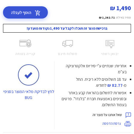
1,490 ₪
הוסף לעגלה
מחיר באילת:
1,262.71 ₪
ברכישת מוצר זה תוכלו לקבל עד 1,490 נקודות מועדון!
יבואן רשמי
משלוח חינם
קנייה בטוחה
אחריות: שנתיים ע"י סיריוס אלקטרוניקה
בע"מ
עד 18 תשלומים ללא ריבית.
החל
מ-
82.77 ₪
לחודש.
לחץ
לבדיקת מלאי המוצר בסניפי
אפשרות לתשלום בהוראת קבע באתר
BUG
ובסניפים באמצעות חברת "בלנדר". פרטים
בעמוד התשלום.
שאל אותנו על מוצר זה
גרסת הדפסה