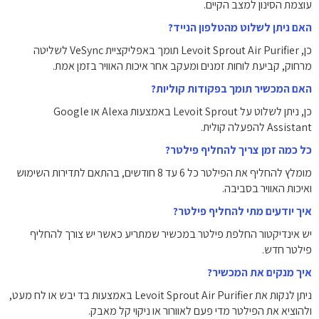
עוצמת הסינון למצב הקיים.
האם ניתן לשלוט מהטלפון הנייד?
כן, Levoit Sprout Air Purifier תומך באפליקציית VeSync לשליטה
מרחוק, קביעת לוחות זמנים ומעקב אחר איכות האוויר בזמן אמת.
האם המכשיר תומך בפקודות קוליות?
כן, ניתן לשלוט על Levoit Sprout באמצעות Alexa או Google
Assistant להפעלה קולית.
כל כמה זמן צריך להחליף פילטר?
מומלץ להחליף את הפילטר כל ‎6‎ עד ‎8‎ חודשים, בהתאם לתדירות השימוש
ואיכות האוויר בסביבה.
איך יודעים מתי להחליף פילטר?
יש אינדיקטור החלפת פילטר במכשיר שמתריע כאשר יש צורך להחליף
פילטר חדש.
איך מנקים את המכשיר?
ניתן לנקות את Levoit Sprout Air Purifier באמצעות בד יבש או לח מעט,
ולהוציא את הפילטר מדי פעם לאוורור או ניקוי קל מאבק.