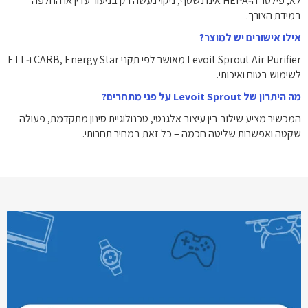
לא, פילטר ה‑HEPA אינו נשטף; ניקוי נעשה רק בניעור עדין או החלפה
במידת הצורך.
אילו אישורים יש למוצר?
Levoit Sprout Air Purifier מאושר לפי תקני ‎CARB‎, ‎Energy Star‎ ו‑‎ETL‎
לשימוש בטוח ואיכותי.
מה היתרון של Levoit Sprout על פני מתחרים?
המכשיר מציע שילוב בין עיצוב אלגנטי, טכנולוגיית סינון מתקדמת, פעולה
שקטה ואפשרות שליטה חכמה – כל זאת במחיר תחרותי.