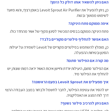
האם ניתן להשאיר אותו דולק כל הזמן?
כן, ניתן להפעיל את Levoit Sprout Air Purifier באופן רציף, והוא מיועד
לשימוש ממושך ובטוח.
איפה ממוקם פתח היניקה?
פתח היניקה ממוקם בבסיס המכשיר לסינון מקיף של אוויר מהחדר כולו.
האם אפשר להחליף פילטרים מקוריים בלבד?
כן, מומלץ להשתמש בפילטרים מקוריים של Levoit לשמירה על יעילות
הסינון ובטיחות ההפעלה.
מה קורה אם הפילטר סתום?
אם הפילטר סתום, היעילות יורדת וחיישן איכות האוויר יראה רמות שונות; יש
להחליף את הפילטר מיד.
איך מפעילים את Levoit Sprout בפעם הראשונה?
יש להסיר את עטיפת הפילטר, לחבר לחשמל ולבחור במצב העבודה הרצוי
דרך לוח המגע או האפליקציה.
האם ניתן להרכיב פילטר נשטף?