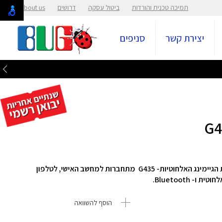
תמיכה טכנית והורדות
ביטול עסקה
דרושים
About us
יצירת קשר
סניפים
מינג האלחוטיות- G435 מתחברות למחשב האישי,
לטלפון
חוטית ו- Bluetooth.
הוסף להשוואה