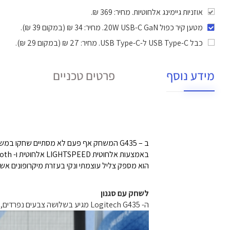
אוזניות גיימינג אלחוטיות. מחיר: 369 ₪.
מטען קיר כפול 20W USB-C GaN
. מחיר: 34 ₪ (במקום 39 ₪).
כבל USB Type-C ל-USB Type-C
. מחיר: 27 ₪ (במקום 29 ₪).
מידע נוסף
פרטים טכניים
באמצעות אלחוטית LIGHTSPEED אלחוטית ו- Bluetooth.
הוא מספק צליל עוצמתי ונקי בעזרת מיקרופונים אשר מפחיתים רע
לשחק עם סגנון
ה- Logitech G435 מגיע בשלושה צבעים נפרדים, בחרו את הסגנון המתאים לכם או הוסיפו את שלושתם לסיבוב שלכם