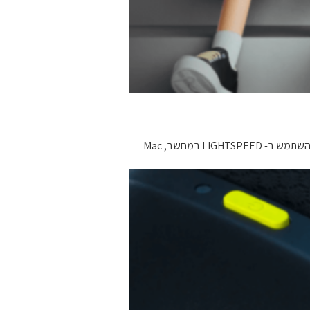
ובעלת ביצועים גבוהים, קישוריות חזקה וחיי סוללה ארוכים. כולם עם טווח של עד 10 מטרים. בתנאי שימוש אופטימליים. אתם יכולים להשתמש ב- LIGHTSPEED במחשב, Mac