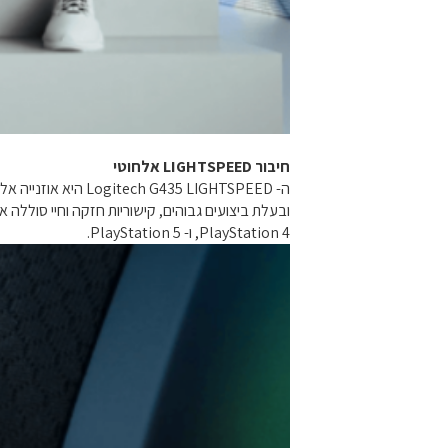
חיבור LIGHTSPEED אלחוטי
ה- Logitech G435 LIGHTSPEED היא אוזנייה אלחוטית המאפשרת לכם לשחק עם תגובת שמע מהירות
,PlayStation 4 ו- PlayStation 5.