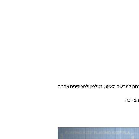
ם לא מסתיים שחקו במשחקים, נגנו מוזיקה, ושחקו עם חברים. אוזניות הגיימינג האלחוטיות- G435 מתחברות למחשב האישי, לטלפון ולמכשירים אחרים