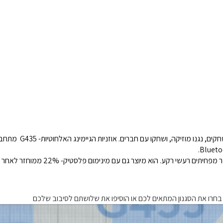
ב – G435 המשחק אף פע
שי רקע. הוא מיוצר גם עם מינימום פלסטיק- 22% ממוחזר לאחר הצריכה.