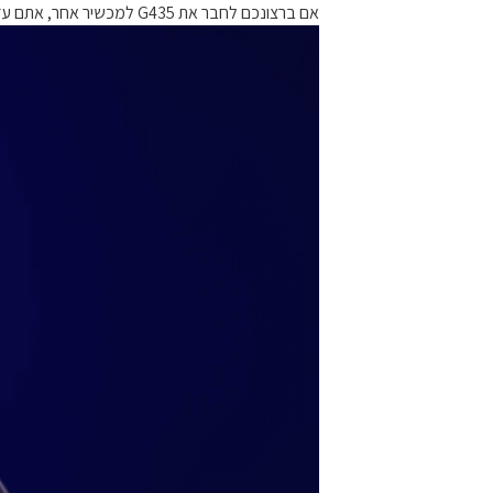
אם ברצונכם לחבר את G435 למכשיר אחר, אתם עדיין יכולים לשחק במהירות גבוהה עם Bluetooth עם השהיה נמוכה. וכמובן, אתם יכולים גם להאזין למוזיקה ולדבר עם חברים.