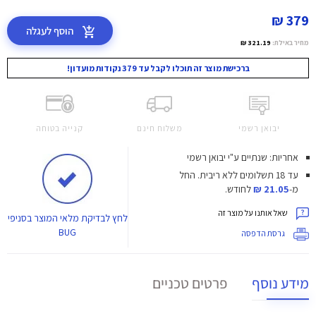
379 ₪
הוסף לעגלה
מחיר באילת:
321.19 ₪
ברכישת מוצר זה תוכלו לקבל עד 379 נקודות מועדון!
יבואן רשמי
משלוח חינם
קנייה בטוחה
אחריות: שנתיים ע"י יבואן רשמי
עד 18 תשלומים ללא ריבית.
החל
מ-
21.05 ₪
לחודש.
שאל אותנו על מוצר זה
לחץ
לבדיקת מלאי המוצר בסניפי
BUG
גרסת הדפסה
מידע נוסף
פרטים טכניים