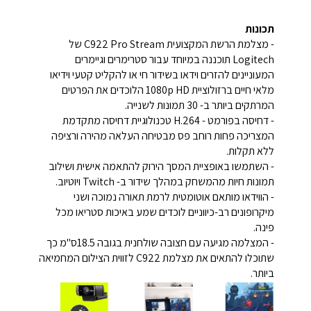
תכונות
- מצלמת הרשת המקצועית C922 Pro Stream של
Logitech תוכננה במיוחד עבור סטרימרים וגיימרים
המעוניינים להזרים וידאו בשידור חי או להקליט קטעי וידיאו
מלאי חיים ברזולוציית 1080p HD הלוכדים את הפרטים
המרתקים ביותר ב- 30 תמונות לשנייה.
- דחיסה בפורמט - H.264 טכנולוגיית דחיסה מתקדמת
המצריכה פחות רוחב פס מבטיחה העלאה מהירה ורציפה
ללא תקלות.
- השתמשו באופציית המסך הירוק להתאמה אישית ושילוב
תמונות חיות מהמשחק במהלך שידור ב- Twitch ויוטיוב.
- הווידאו מותאם אוטומטית לרמת תאורה נמוכה ושני
מיקרופונים רב-כיווניים לוכדים שמע באיכות סטריאו מכל
פינה.
- המצלמה מגיעה עם חצובה שולחנית בגובה 18.5ס"מ כך
שתוכלו להתאים את מצלמת C922 לזווית הצילום המחמיאה
ביותר.