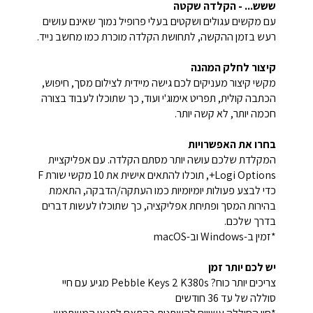
ששש... - הקלדה שקטה
עם מקשים עגולים ושקטים בעלי פרופיל נמוך שאינם עושים
רעש בזמן ההקשה, לתחושת הקלדה מוכרת כמו מחשב נייד.
קיצור לחלק המהנה
מקשי קיצור מעניקים לכם גישה מיידית לצילום מסך, חיפוש,
הכתבה קולית, תפריט אימוג'י ועוד, כך שתוכלו לעבוד בצורה
חכמה יותר, לא קשה יותר.
בחרו את האפשרויות
המקלדת שלכם עושה יותר מסתם הקלדה. עם אפליקציית
Logi Options+, תוכלו להתאים אישית את 10 מקשי שורת F
כדי לבצע פעולות יומיומיות כמו העתקה/הדבקה, התאמת
בהירות המסך ופתיחת אפליקציה, כך שתוכלו לעשות דברים
בדרך שלכם.
*זמין ב-Windows וב-macOS
יש לכם יותר זמן
צריכים יותר כוח? Pebble Keys 2 K380s מגיע עם חיי
סוללה של עד 36 חודשים