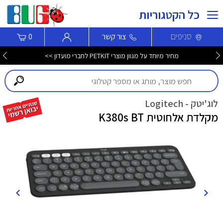
כל הקטגוריות
סניפים
צור קשר
0
מחיר מיוחד על מגוון מוצרי PETKIT לחברי מועדון >>
לוג'יטק - Logitech
מקלדת אלחוטית K380s BT