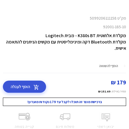
מק"ט 5099206111158
92001-185-10
מקלדת אלחוטית K380s BT - מבית Logitech
מקלדת Bluetooth דקה ומינימליסטית עם מקשים הניתנים להתאמה
אישית.
הוסף להשוואה
179 ₪
הוסף לעגלה
מחיר באילת:
151.69 ₪
ברכישת מוצר זה תוכלו לקבל עד 179 נקודות מועדון!
יבואן רשמי
משלוח חינם
קנייה בטוחה