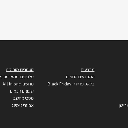
מבצעים
קטגוריות מובילות
המבצעים החמים
טלפונים וסמארטפוני
בלאק פריידי - Black Friday
מחשבי All in one
שעונים חכמים
מסכי מחשב
ר ישן
אביזרי גיימינג