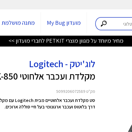
מועדון My Bug
מתנה מושלמת
מחיר מיוחד על מגוון מוצרי PETKIT לחברי מועדון >>
לוג'יטק - Logitech
מקלדת ועכבר אלחוטי MK-850
מק"ט 5099206072589
דרך בלוטוס ועכבר ארגונומי בעל חיי סוללה ארוכים.