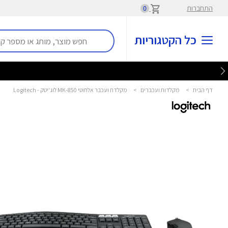
התחברות
0
כל הקטגוריות
דף הבית
>
מקלדות ועכברים
>
מקלדת ועכבר אלחוטי MK-850 לוג'יטק - Logitech