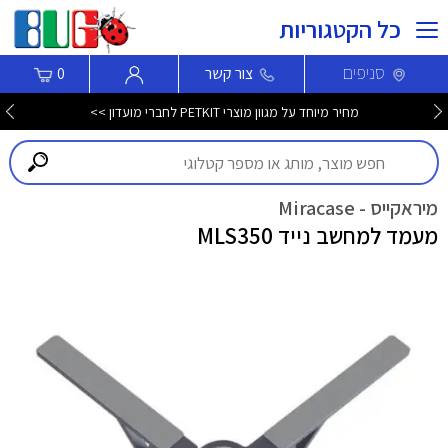
כל הקטגוריות
סניפים
צור קשר
0
מחיר מיוחד על מגוון מוצרי PETKIT לחברי מועדון >>
מיראקייס - Miracase
מעמד למחשב נייד MLS350