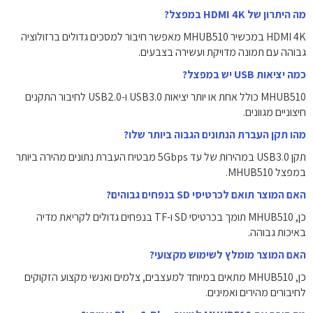
מה היתרון של HDMI 4K במפצל?
HDMI 4K במכשיר MHUB510 מאפשר חיבור למסכים גדולים ברזולוציה
גבוהה עם תמונה מדויקת ועשירה בצבעים.
כמה יציאות USB יש במפצל?
MHUB510 כולל אחת או יותר יציאות USB3.0 ו-USB2.0 לחיבור התקנים
חיצוניים מגוונים.
מהו תקן העברת הנתונים הגבוה ביותר שלו?
תקן USB3.0 במהירות של עד ‎5Gbps‎ מבטיח העברת נתונים מהירה ביותר
במפצל MHUB510.
האם המוצר תואם לכרטיסי SD בנפחים גבוהים?
כן, MHUB510 תומך בכרטיסי SD ו-TF בנפחים גדולים לקריאת מדיה
באיכות גבוהה.
האם המוצר מומלץ לשימוש מקצועי?
כן, MHUB510 מתאים במיוחד למעצבים, צלמים ואנשי מקצוע הזקוקים
לחיבורים מהירים ואמינים.