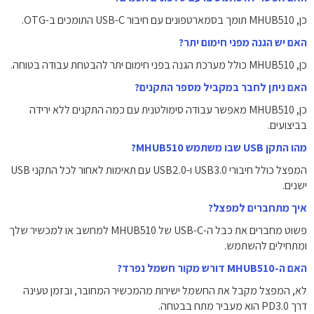
כן, MHUB510 תומך בסמארטפונים עם חיבור USB-C התומכים ב-OTG.
האם יש הגנה מפני חימום יתר?
כן, MHUB510 כולל מערכת הגנה בפני חימום יתר להבטחת עבודה בטוחה.
האם ניתן לחבר במקביל מספר התקנים?
כן, MHUB510 מאפשר עבודה סימולטנית עם כמה התקנים ללא ירידה
בביצועים.
מהו התקן USB שבו משתמש MHUB510?
המפצל כולל חיבורי USB3.0 ו-USB2.0 עם תאימות לאחור לכל התקני USB
ישנים.
איך מתחברים למפצל?
פשוט מחברים את כבל ה-USB-C של MHUB510 למחשב או למכשיר שלך
ומתחילים להשתמש.
האם ה-MHUB510 דורש מקור חשמל נפרד?
לא, המפצל מקבל את החשמל ישירות מהמכשיר המחובר, ובזמן טעינה
דרך PD3.0 הוא מעביר מתח בבטחה.