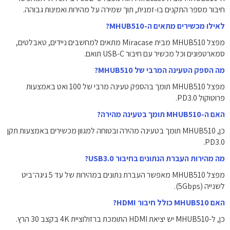
חיבור מספר התקנים בו-זמנית, תוך שמירה על מהירות ואמינות גבוהה.
לאילו מכשירים מתאים ה-MHUB510?
מפצל MHUB510 מבית Miracase מתאים למחשבים ניידים, טאבלטים,
סמארטפונים וכל מכשיר עם חיבור USB-C תואם.
מה הספק הטעינה המרבי של MHUB510?
מפצל MHUB510 תומך בהספק טעינה מרבי של 100 ואט באמצעות
פרוטוקול PD3.0.
האם ה-MHUB510 תומך בטעינה מהירה?
כן, MHUB510 תומך בטעינה מהירה ובטוחה למגוון מכשירים באמצעות תקן
PD3.0.
מה מהירות העברת הנתונים בחיבור USB3.0?
מפצל MHUB510 מאפשר העברת נתונים במהירות של עד 5 גיגה־ביט
לשנייה (5Gbps).
האם MHUB510 כולל חיבור HDMI?
כן, ל-MHUB510 יש יציאת HDMI התומכת ברזולוציית 4K בקצב 30 הרץ.