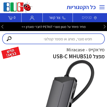
כל הקטגוריות
סניפים
צור קשר
0
מחיר מיוחד על מגוון מוצרי PETKIT לחברי מועדון >>
מיראקייס - Miracase
מפצל USB-C MHUB510