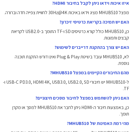
איזו איכות וידאו ניתן לקבל בחיבור HDMI?
מפצל MHUB510 מציג וידאו באיכות 4K‏@30Hz לחוויית צפייה חדה וברורה.
האם יש תמיכה בקריאת כרטיסי זיכרון?
כן, MHUB510 כולל קורא כרטיסים SD ו-TF התומך ב-USB2.0 לקריאת
קבצים ותמונות.
האם יש צורך בהתקנת דרייברים לשימוש?
לא, MHUB510 עובד בשיטת Plug & Play ואינו דורש התקנת תוכנה
נוספת.
מהם החיבורים הקיימים במפצל MHUB510?
ל-MHUB510 יש חיבורי USB-C PD3.0, HDMI 4K, USB3.0, USB2.0, SD ו-
TF.
האם ניתן להשתמש במפצל לחיבור מסכים חיצוניים?
כן, באמצעות חיבור ה-HDMI ניתן לחבר את MHUB510 למסך או מקרן
תומך.
מהי רמת האמינות של MHUB510?