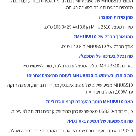
המוצר MHUB510 של Miracase נבנה ברמת אמינות גבוהה, עם הגנה
מזרמים חריגים ותמיכה בטעינה בטוחה.
מהן מידות המוצר?
מידות מפצל MHUB510 הן ‎108.3×29.4×13.6‎ מ״מ.
מהו אורך הכבל של MHUB510?
אורך הכבל של MHUB510 הוא ‎170‎ מ״מ.
מה נכלל בערכה של המפצל?
בערכת MHUB510 נכלל המפצל עצמו בלבד, מוכן לשימוש מיידי.
מה היתרון בשימוש ב-MHUB510 לעומת מתאמים אחרים?
MHUB510 מציע שילוב של עיצוב אלגנטי, מהירויות גבוהות, וטעינה חזקה
עד 100W, הכול בחיבור אחד.
האם MHUB510 תומך בהעברת קבצים גדולים?
כן, חיבור ה-USB3.0 מאפשר סנכרון מהיר של קבצים גדולים ללא עיכוב.
מה המשמעות של תמיכה ב-PD3.0?
PD3.0 הוא תקן טעינה חכם שמנהל את זרם המתח בצורה בטוחה ויעילה,