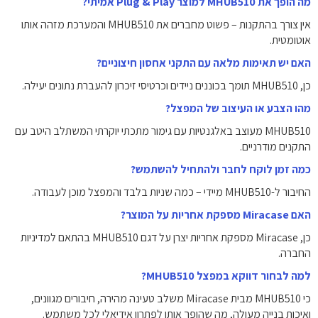
מה הופך את MHUB510 למוצר Plug & Play אמיתי?
אין צורך בהתקנות – פשוט מחברים את MHUB510 והמערכת מזהה אותו
אוטומטית.
האם יש תאימות מלאה עם התקני אחסון חיצוניים?
כן, MHUB510 תומך בכוננים ניידים וכרטיסי זיכרון להעברת נתונים יעילה.
מהו הצבע או העיצוב של המפצל?
MHUB510 מעוצב באלגנטיות עם גימור מתכתי יוקרתי המשתלב היטב עם
התקנים מודרניים.
כמה זמן לוקח לחבר ולהתחיל להשתמש?
החיבור ל-MHUB510 מיידי – כמה שניות בלבד והמפצל מוכן לעבודה.
האם Miracase מספקת אחריות על המוצר?
כן, Miracase מספקת אחריות יצרן על דגם MHUB510 בהתאם למדיניות
החברה.
למה לבחור דווקא במפצל MHUB510?
כי MHUB510 מבית Miracase משלב טעינה מהירה, חיבורים מגוונים,
ואיכות בנייה מעולה, מה שהופך אותו לפתרון אידיאלי לכל משתמש.