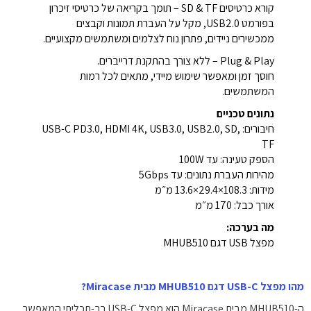
קורא כרטיסים SD & TF – תומך בקריאה של כרטיסי זיכרון
בפורמט USB2.0, מקל על העברת תמונות וקבצים
ממכשירים ניידים, פתרון נוח לצלמים ומשתמשים מקצועיים.
Plug & Play – ללא צורך בהתקנת דרייברים.
חוסך זמן ומאפשר שימוש מיידי, מתאים לכל רמות
המשתמשים.
נתונים טכניים
חיבורים: USB-C PD3.0, HDMI 4K, USB3.0, USB2.0, SD,
TF
הספק טעינה: עד 100W
מהירות העברת נתונים: עד 5Gbps
מידות: 108.3×29.4×13.6 מ״מ
אורך כבל: 170 מ״מ
מה בערכה:
מפצל USB דגם MHUB510
מהו מפצל USB-C דגם MHUB510 מבית Miracase?
ה-MHUB510 מבית Miracase הוא מפצל USB-C רב-תכליתי המאפשר