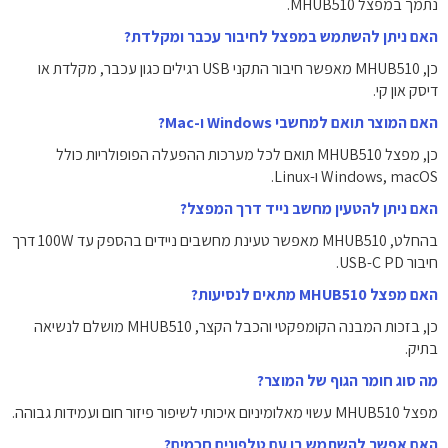
נתמך במפצל MHUB510.
האם ניתן להשתמש במפצל לחיבור עכבר ומקלדת?
כן, MHUB510 מאפשר חיבור התקני USB רגילים כגון עכבר, מקלדת או
דיסק און קי.
האם המוצר תואם למחשבי Windows ו-Mac?
כן, מפצל MHUB510 תואם לכל מערכות ההפעלה הפופולריות כולל
Windows, macOS ו-Linux.
האם ניתן להטעין מחשב נייד דרך המפצל?
בהחלט, MHUB510 מאפשר טעינת מחשבים ניידים בהספק עד 100W דרך
חיבור USB-C PD.
האם מפצל MHUB510 מתאים לנסיעות?
כן, בזכות המבנה הקומפקטי והכבל הקצר, MHUB510 מושלם לנשיאה
בתיק.
מה סוג חומר הגוף של המוצר?
מפצל MHUB510 עשוי מאלומיניום איכותי לשיפור פיזור חום ועמידות גבוהה.
האם אפשר להשתמש בו עם טלפונים חכמים?