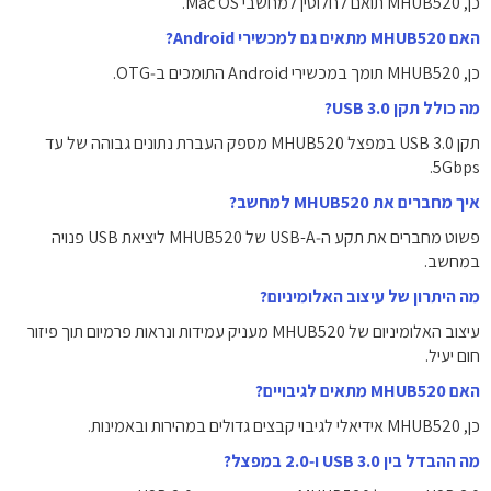
כן, MHUB520 תואם לחלוטין למחשבי Mac OS.
האם MHUB520 מתאים גם למכשירי Android?
כן, MHUB520 תומך במכשירי Android התומכים ב‑OTG.
מה כולל תקן USB 3.0?
תקן USB 3.0 במפצל MHUB520 מספק העברת נתונים גבוהה של עד
5Gbps.
איך מחברים את MHUB520 למחשב?
פשוט מחברים את תקע ה‑USB-A של MHUB520 ליציאת USB פנויה
במחשב.
מה היתרון של עיצוב האלומיניום?
עיצוב האלומיניום של MHUB520 מעניק עמידות ונראות פרמיום תוך פיזור
חום יעיל.
האם MHUB520 מתאים לגיבויים?
כן, MHUB520 אידיאלי לגיבוי קבצים גדולים במהירות ובאמינות.
מה ההבדל בין USB 3.0 ו‑2.0 במפצל?