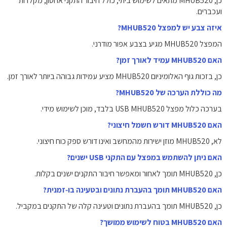
כן, MHUB520 מתאים לשימוש ביתי, כולל חיבור התקני אחסון, מקלדות
ועכברים.
איזה צבע יש למפצל MHUB520?
המפצל MHUB520 מגיע בצבע אפור מודרני.
האם MHUB520 עמיד לאורך זמן?
כן, בזכות גוף האלומיניום MHUB520 מציע עמידות גבוהה ביותר לאורך זמן.
מה כוללת הערכה של MHUB520?
בערכה כלול מפצל USB MHUB520 בלבד, מוכן לשימוש מידי.
האם MHUB520 דורש חשמל חיצוני?
לא, MHUB520 מוזן ישירות מהמחשב ואינו דורש ספק כוח חיצוני.
האם ניתן להשתמש במפצל עם התקני USB ישנים?
כן, MHUB520 תומך לאחור ומאפשר חיבור התקנים ישנים בקלות.
האם MHUB520 תומך בהעברת נתונים ובטעינה בו‑זמנית?
כן, MHUB520 תומך בהעברת נתונים וטעינה קלה של התקנים במקביל.
האם MHUB520 בטוח לשימוש ממושך?