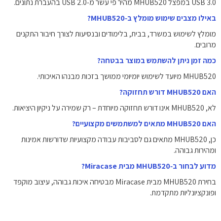
USB 3.0 במפצל MHUB520 מהיר פי עשר מ‑USB 2.0 בהעברת נתונים.
באילו מצבים שימוש מומלץ ב‑MHUB520?
מומלץ לשימוש במשרד, בבית, בלימודים ובנסיעות לצורך חיבור התקנים
מרובים.
כמה זמן ניתן להשתמש במוצר בבטחה?
MHUB520 מיועד לשימוש יומיומי ממושך בזכות מבנהו האיכותי.
האם MHUB520 דורש תחזוקה?
לא, MHUB520 אינו דורש תחזוקה מיוחדת – רק שמירה על ניקיון היציאות.
האם MHUB520 מתאים למשתמשים מקצועיים?
כן, MHUB520 מתאים גם לסביבות עבודה מקצועיות שדורשות אמינות
ומהירות גבוהה.
מדוע לבחור ב‑MHUB520 מבית Miracase?
בחירת MHUB520 מבית Miracase מבטיחה איכות גבוהה, עיצוב מוקפד
ופונקציונליות מתקדמת.