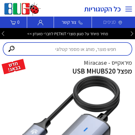
כל הקטגוריות
סניפים
צור קשר
0
מחיר מיוחד על מגוון מוצרי PETKIT לחברי מועדון >>
מיראקייס - Miracase
מפצל USB MHUB520