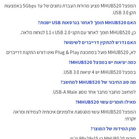
המפצל MHUB520 מציע מהירות העברת נתונים של עד 5Gbps באמצעות
תקן USB 3.0.
האם MHUB520 תומך לאחור בגרסאות USB ישנות?
כן, MHUB520 תומך לאחור עם תקני USB 2.0 ו‑1.1 לנוחות מלאה.
האם נדרש להתקין דרייברים לשימוש?
לא, MHUB520 פועל במתכונת Plug & Play ואינו דורש התקנת דרייברים.
כמה יציאות יש במפצל MHUB520?
במפצל MHUB520 יש 4 יציאות USB 3.0.
מה סוג החיבור של MHUB520 למחשב?
למחשב מחובר מחבר אחד מסוג USB-A Male.
מאילו חומרים עשוי MHUB520?
המפצל MHUB520 עשוי מסגסוגת אלומיניום איכותית לעמידות ומראה
יוקרתי.
מהן המידות של המוצר?
מידות MHUB520 הן ‎98x29x15‎ מ״מ.