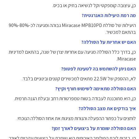
כן, עיצובה קומפקטי וקל לנשיאה בתיק או בכיס.
מה רמת היעילות האנרגטית?
היעילות של סוללת Miracase MPB10PD גבוהה ומגיעה לכ-80%-90%
בהתאם למכשיר.
האם יש אחריות על הסוללה?
כן, בדרך כלל הסוללה מגיעה עם אחריות יצרן של שנה, בהתאם למדיניות
Miracase.
האם ניתן להשתמש בה לטעינת לפטופ?
לא, ההספק של 22.5W מתאים למכשירים קטנים ובינוניים בלבד.
האם הסוללה מתאימה לשימוש חורף וקיץ?
כן, היא מתוכננת לעבודה בטווח טמפרטורות רחב ובעלת הגנה תרמית.
איך בודקים את מצב הסוללה?
לוחצים על כפתור ההפעלה והנורות מציגות את אחוז הסוללה הנוכחי.
האם הסוללה שומרת על ביצועים לאורך זמן?
כן, בזכות ליבת הפולימר האיכותית היא שומרת על ביצועים עקביים לאורך