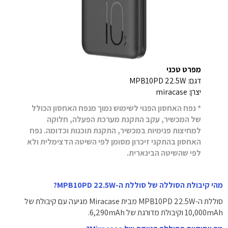
מפרט טכני
דגם: MPB10PD 22.5W
יצרן: miracase
* נפח האחסון הפנוי לשימוש נמוך מנפח האחסון הכולל
של המכשיר, עקב התקנת מערכת הפעלה, חלוקה
למחיצות פנימיות במכשיר, התקנת תוכנות וכדומה. נפח
האחסון בהתקני זיכרון מסומן לפי השיטה הדצימלית ולא
לפי שהשיטה הבינארית.
מהי קיבולת הסוללה של סוללת ה-MPB10PD 22.5W?
סוללת ה-MPB10PD 22.5W מבית Miracase מגיעה עם קיבולת של
10,000mAh וקיבולת מדורגת של 6,290mAh.