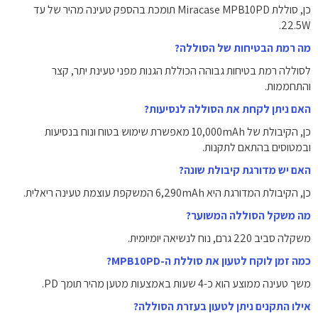
כן, סוללת Miracase MPB10PD תומכת בהספק טעינה מהיר של עד
22.5W.
מה רמת הבטיחות של הסוללה?
לסוללה רמת בטיחות גבוהה הכוללת הגנות מפני טעינת יתר, קצר
והתחממות.
האם ניתן לקחת את הסוללה לנסיעות?
כן, הקיבולת של 10,000mAh מאפשרת שימוש בטוח ונוח בנסיעות
ובמטוסים בהתאם לתקנות.
האם יש מדורגת קיבולת שונה?
כן, הקיבולת המדורגת היא 6,290mAh המשקפת עוצמת טעינה ריאלית.
מה משקל הסוללה המשוער?
משקלה סביב 220 גרם, נוח לנשיאה יומיומית.
כמה זמן לוקח לטעון את סוללת ה-MPB10PD?
משך טעינה ממוצע הוא כ-4 שעות באמצעות מטען מהיר תומך PD.
אילו התקנים ניתן לטעון בעזרת הסוללה?