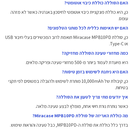
האם הסוללה כוללת כיבוי אוטומטי?
כן, היא כוללת פונקציית כיבוי אוטומטי לחיסכון באנרגיה כאשר לא מזהה
עומס.
האם יש תאימות כללית לכל מותגי הטלפונים?
כן, סוללת Miracase MPB10PD תואמת לרוב המכשירים בעלי חיבור USB
או Type-C.
כמה מחזורי טעינה הסוללה מחזיקה?
היא מיועדת לעמוד ביותר מ-500 מחזורי טעינה ופריקה מלאים.
האם היא ניתנת לשימוש בזמן טיסות?
כן, קיבולת של 10,000mAh מותרת לשימוש ולהובלה במטוסים לפי תקני
בטיחות.
איך יודעים מתי צריך לטעון את הסוללה?
כאשר נותרת נורת חיווי אחת, מומלץ לבצע טעינה מלאה.
מה כוללת האריזה של סוללת Miracase MPB10PD?
בדרך כלל כוללת את סוללת ה-MPB10PD, כבל טעינה והוראות שימוש.