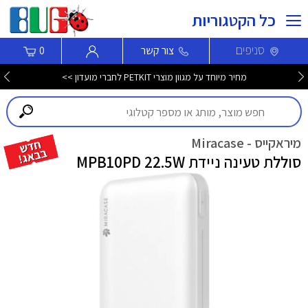
כל הקטגוריות
סניפים
צור קשר
0
מחיר מיוחד על מגוון מוצרי PETKIT לחברי מועדון >>
מיראקייס - Miracase
סוללת טעינה ניידת MPB10PD 22.5W