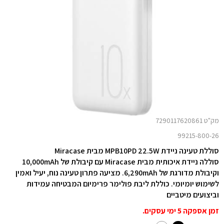
מק"ט 7290117620861
99215-800-26
סוללת טעינה ניידת MPB10PD 22.5W מבית Miracase
סוללה ניידת איכותית מבית Miracase עם קיבולת של 10,000mAh
וקיבולת מדורגת של 6,290mAh. מציעה פתרון טעינה נוח, יעיל ואמין
לשימוש יומיומי. כוללת ליבת פולימר פרימיום המבטיחה עמידות
וביצועים מיטביים
זמן אספקה 5 ימי עסקים.