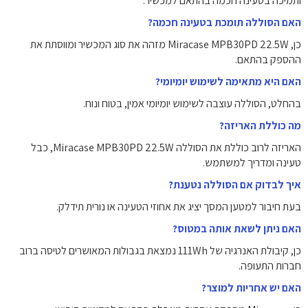
ותמיכה בטעינה חכמה בהתאם למכשיר.
האם הסוללה תומכת בטעינה חכמה?
כן, Miracase MPB30PD 22.5W מזהה את סוג המכשיר ומווסתת את
ההספק בהתאם.
האם היא מתאימה לשימוש יומיומי?
בהחלט, הסוללה עוצבה לשימוש יומיומי אמין, בטוח ונוח.
מה כוללת האריזה?
האריזה לרוב כוללת את הסוללה Miracase MPB30PD 22.5W, כבל
טעינה ומדריך למשתמש.
איך לבדוק אם הסוללה נטענת?
בעת חיבור למטען המסך יציג את אחוזי הטעינה או נורית תידלק.
האם ניתן לשאת אותה במטוס?
כן, קיבולת האנרגיה של 111Wh נמצאת בגבולות המאושרים לטיסה ברוב
חברות התעופה.
האם יש אחריות למוצר?