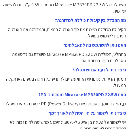
משקלה של Miracase MPB30PD 22.5W נע סביב 0.55 ק"ג, נוח לנשיאה
יומיומית.
מה ההבדל בין קיבולת כוללת למדורגת?
הקיבולת הכוללת מייצגת את סך האנרגיה בתאים, והמדורגת את האנרגיה
הניתנת לשימוש בפועל.
האם ניתן להשתמש בה לטאבלטים?
בהחלט, הסוללה Miracase MPB30PD 22.5W מיועדת גם להטעמת
טאבלטים בעלי חיבור תואם.
כיצד ניתן לדעת אם יש תקלה?
המסך הדיגיטלי או נוריות החיווי עשויים להתריע על חריגה בטעינה או תקלה
במעגל.
האם Miracase MPB30PD 22.5W תומכת ב-PD?
כן, המוצר תומך בטכנולוגיית PD (Power Delivery) לטעינה מהירה ויעילה.
כיצד ניתן לשמור על חיי הסוללה לאורך זמן?
יש לשמור על טעינה בין 20% ל-80%, להימנע מחשיפה לחום גבוה ולא
לפרוק לגמרי לעיתים קרובות.