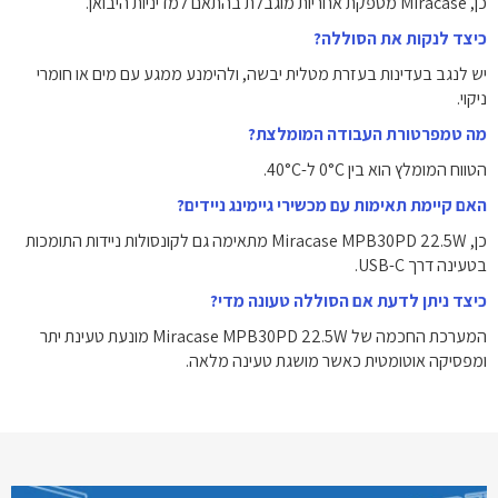
כן, Miracase מספקת אחריות מוגבלת בהתאם למדיניות היבואן.
כיצד לנקות את הסוללה?
יש לנגב בעדינות בעזרת מטלית יבשה, ולהימנע ממגע עם מים או חומרי
ניקוי.
מה טמפרטורת העבודה המומלצת?
הטווח המומלץ הוא בין 0°C ל-40°C.
האם קיימת תאימות עם מכשירי גיימינג ניידים?
כן, Miracase MPB30PD 22.5W מתאימה גם לקונסולות ניידות התומכות
בטעינה דרך USB-C.
כיצד ניתן לדעת אם הסוללה טעונה מדי?
המערכת החכמה של Miracase MPB30PD 22.5W מונעת טעינת יתר
ומפסיקה אוטומטית כאשר מושגת טעינה מלאה.