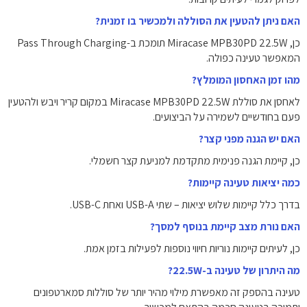
האם ניתן להטעין את הסוללה ולמכשיר בו זמנית?
כן, Miracase MPB30PD 22.5W תומכת ב-Pass Through Charging
המאפשר טעינה כפולה.
מהו זמן האחסון המומלץ?
לאחסן את סוללת Miracase MPB30PD 22.5W במקום קריר ויבש ולהטעין
פעם בחודשיים לשמירה על הביצועים.
האם יש הגנה מפני קצר?
כן, קיימת הגנה פנימית מתקדמת למניעת קצר חשמלי.
כמה יציאות טעינה קיימות?
בדרך כלל קיימות שלוש יציאות – שתי USB-A ואחת USB-C.
האם נורת מצב קיימת בנוסף למסך?
כן, לעיתים קיימות נוריות חיווי נוספות לפעילות בזמן אמת.
מה היתרון של טעינה ב-22.5W?
טעינה בהספק זה מאפשרת מילוי מהיר יותר של סוללות סמארטפונים