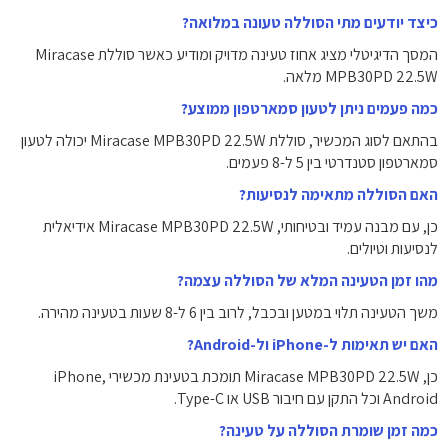
כיצד יודעים מתי הסוללה טעונה במלואה?
המסך הדיגיטלי מציג אחוז טעינה מדויק ומודיע כאשר סוללת Miracase
MPB30PD 22.5W מלאה.
כמה פעמים ניתן לטעון סמארטפון ממוצע?
בהתאם לסוג המכשיר, סוללת Miracase MPB30PD 22.5W יכולה לטעון
סמארטפון סטנדרטי בין 5 ל-8 פעמים.
האם הסוללה מתאימה לנסיעות?
כן, עם מבנה עמיד ובטיחותי, Miracase MPB30PD 22.5W אידיאלית
לנסיעות וטיולים.
מהו זמן הטעינה המלא של הסוללה עצמה?
משך הטעינה תלוי במטען ובכבל, לרוב בין 6 ל-8 שעות בטעינה מהירה.
האם יש תאימות ל-iPhone ול-Android?
כן, Miracase MPB30PD 22.5W תומכת בטעינת מכשירי iPhone,
Android וכל התקן עם חיבור USB או Type-C.
כמה זמן שומרת הסוללה על טעינה?