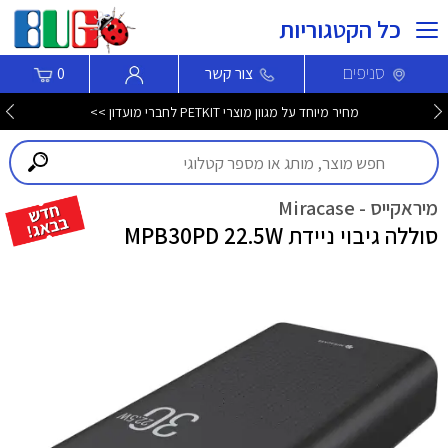
כל הקטגוריות
סניפים
צור קשר
0
מחיר מיוחד על מגוון מוצרי PETKIT לחברי מועדון >>
מיראקייס - Miracase
סוללה גיבוי ניידת MPB30PD 22.5W