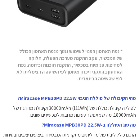
* נפח האחסון הפנוי לשימוש נמוך מנפח האחסון הכולל
של המכשיר, עקב התקנת מערכת הפעלה, חלוקה
למחיצות פנימיות במכשיר, התקנת תוכנות וכדומה. נפח
האחסון בהתקני זיכרון מסומן לפי השיטה הדצימלית ולא
לפי שהשיטה הבינארית.
מהי הקיבולת של סוללת הגיבוי Miracase MPB30PD 22.5W?
לסוללה קיבולת כוללת של 30000mAh (111Wh) וקיבולת מדורגת של
18000mAh, מה שמאפשר טעינות מרובות למכשירים שונים.
מה סוג הסוללה ב-Miracase MPB30PD 22.5W?
הדגם כולל ליבת פולימר ליתיום מתקדמת המבטיחה ביצועים יציבים ובטיחות