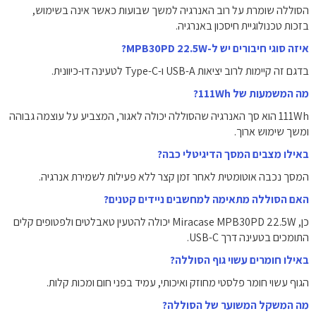
הסוללה שומרת על רוב האנרגיה למשך שבועות כאשר אינה בשימוש,
בזכות טכנולוגיית חיסכון באנרגיה.
איזה סוגי חיבורים יש ל-MPB30PD 22.5W?
בדגם זה קיימות לרוב יציאות USB-A ו-Type-C לטעינה דו-כיוונית.
מה המשמעות של 111Wh?
111Wh הוא סך האנרגיה שהסוללה יכולה לאגור, המצביע על עוצמה גבוהה
ומשך שימוש ארוך.
באילו מצבים המסך הדיגיטלי כבה?
המסך נכבה אוטומטית לאחר זמן קצר ללא פעילות לשמירת אנרגיה.
האם הסוללה מתאימה למחשבים ניידים קטנים?
כן, Miracase MPB30PD 22.5W יכולה להטעין טאבלטים ולפטופים קלים
התומכים בטעינה דרך USB-C.
באילו חומרים עשוי גוף הסוללה?
הגוף עשוי חומר פלסטי מחוזק ואיכותי, עמיד בפני חום ומכות קלות.
מה המשקל המשוער של הסוללה?