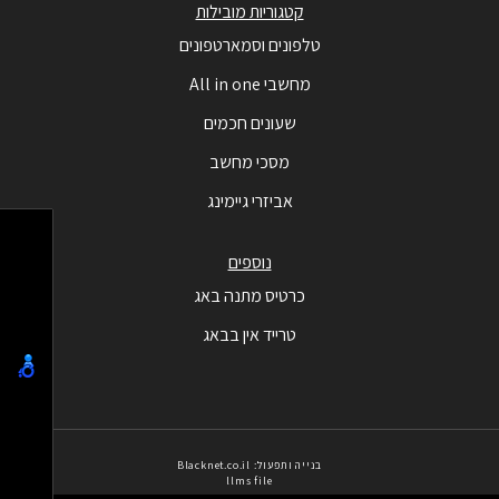
קטגוריות מובילות
טלפונים וסמארטפונים
מחשבי All in one
שעונים חכמים
מסכי מחשב
אביזרי גיימינג
נוספים
כרטיס מתנה באג
טרייד אין בבאג
בנייה ותפעול: Blacknet.co.il
llms file