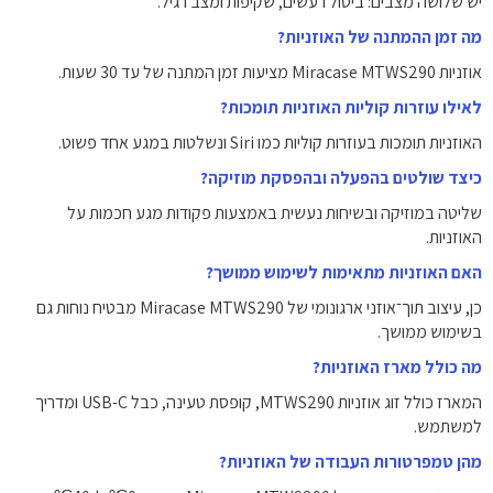
יש שלושה מצבים: ביטול רעשים, שקיפות ומצב רגיל.
מה זמן ההמתנה של האוזניות?
אוזניות Miracase MTWS290 מציעות זמן המתנה של עד 30 שעות.
לאילו עוזרות קוליות האוזניות תומכות?
האוזניות תומכות בעוזרות קוליות כמו Siri ונשלטות במגע אחד פשוט.
כיצד שולטים בהפעלה ובהפסקת מוזיקה?
שליטה במוזיקה ובשיחות נעשית באמצעות פקודות מגע חכמות על
האוזניות.
האם האוזניות מתאימות לשימוש ממושך?
כן, עיצוב תוך־אוזני ארגונומי של Miracase MTWS290 מבטיח נוחות גם
בשימוש ממושך.
מה כולל מארז האוזניות?
המארז כולל זוג אוזניות MTWS290, קופסת טעינה, כבל USB-C ומדריך
למשתמש.
מהן טמפרטורות העבודה של האוזניות?