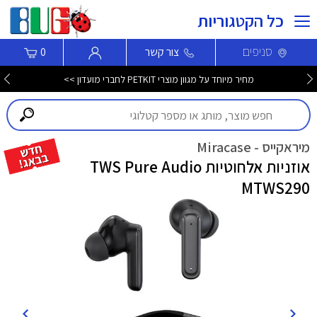
כל הקטגוריות
סניפים
צור קשר
0
מחיר מיוחד על מגוון מוצרי PETKIT לחברי מועדון >>
מיראקייס - Miracase
אוזניות אלחוטיות TWS Pure Audio
MTWS290