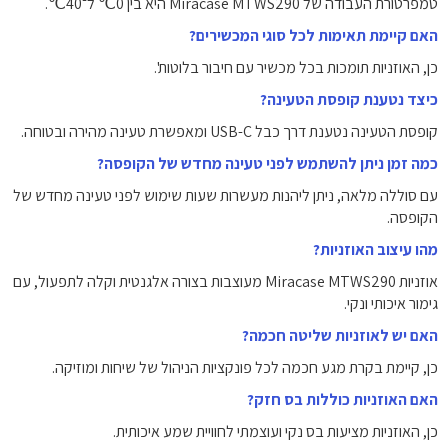
טמפרטורת העבודה של Miracase MTWS290 היא בין ‎0℃ ל־40℃.
האם קיימת תאימות לכל סוגי המכשירים?
כן, האוזניות תומכות בכל מכשיר עם חיבור בלוטות'.
כיצד נטענת קופסת הטעינה?
קופסת הטעינה נטענת דרך כבל USB-C ומאפשרת טעינה מהירה ובטוחה.
כמה זמן ניתן להשתמש לפני טעינה מחדש של הקופסה?
עם סוללה מלאה, ניתן ליהנות מעשרות שעות שימוש לפני טעינה מחדש של
הקופסה.
מהו עיצוב האוזניות?
אוזניות Miracase MTWS290 מעוצבות בצורה אלגנטית וקלה לתפעול, עם
גימור איכותי ונקי.
האם יש לאוזניות שליטה חכמה?
כן, קיימת בקרת מגע חכמה לכל פונקציות הניהול של שיחות ומוזיקה.
האם האוזניות כוללות בס חזק?
כן, האוזניות מציעות בס נקי ועוצמתי לחוויית שמע איכותית.