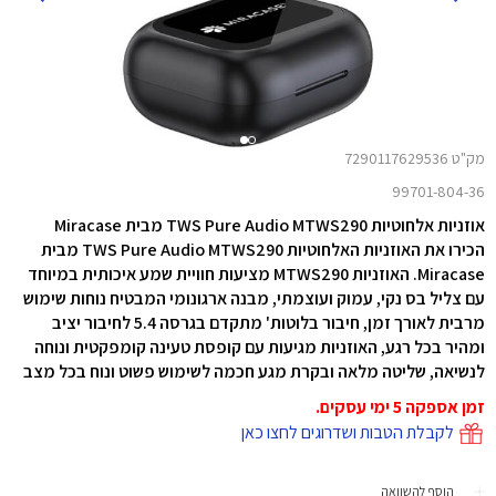
מק"ט 7290117629536
99701-804-36
אוזניות אלחוטיות TWS Pure Audio MTWS290 מבית Miracase
הכירו את האוזניות האלחוטיות TWS Pure Audio MTWS290 מבית
Miracase. האוזניות MTWS290 מציעות חוויית שמע איכותית במיוחד
עם צליל בס נקי, עמוק ועוצמתי, מבנה ארגונומי המבטיח נוחות שימוש
מרבית לאורך זמן, חיבור בלוטות' מתקדם בגרסה 5.4 לחיבור יציב
ומהיר בכל רגע, האוזניות מגיעות עם קופסת טעינה קומפקטית ונוחה
לנשיאה, שליטה מלאה ובקרת מגע חכמה לשימוש פשוט ונוח בכל מצב
זמן אספקה 5 ימי עסקים.
לקבלת הטבות ושדרוגים לחצו כאן
הוסף להשוואה