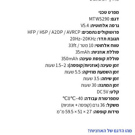
מפרט טכני
דגם:
MTWS290
גרסה אלחוטית:
V5.4
פרוטוקולים נתמכים:
HFP / HSP / A2DP / AVRCP
תגובת תדר:
‎20Hz–20KHz
טווח אלחוטי:
‎10 מטר / 33ft
סוללת אוזניות:
‎35mAh
סוללת קופסת טעינה:
‎350mAh
זמן טעינה (אוזניות/קופסה):
‎1.5–2 שעות
זמן השמעת מוזיקה:
‎5.5 שעות
זמן שיחה:
‎3.5 שעות
זמן המתנה:
‎30 שעות
קלט:
DC 5V
טמפרטורת עבודה:
‎0℃–40℃
משקל:
‎36 גרם (קופסה + אוזניות)
מידות קופסה:
‎59.5 × 51 × 27 מ״מ
מהו הדגם של האוזניות?