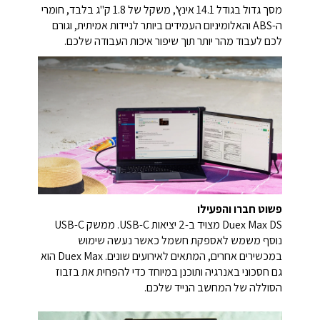
מסך גדול בגודל 14.1 אינץ', משקל של 1.8 ק"ג בלבד, חומרי
ה-ABS והאלומיניום העמידים ביותר לניידות אמיתית, וגורם
לכם לעבוד מהר יותר תוך שיפור איכות העבודה שלכם.
פשוט חברו והפעילו
Duex Max DS מצויד ב-2 יציאות USB-C. ממשק USB-C
נוסף משמש לאספקת חשמל כאשר נעשה שימוש
במכשירים אחרים, המתאים לאירועים שונים. Duex Max הוא
גם חסכוני באנרגיה ותוכנן במיוחד כדי להפחית את בזבוז
הסוללה של המחשב הנייד שלכם.