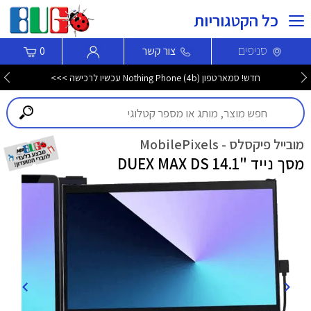
כל הקטגוריות
סניפים
צור קשר
0
חדש! סמארטפון Nothing Phone (4b) עכשיו לרכישה >>>
מובייל פיקסלס - MobilePixels
מסך נייד "14.1 DUEX MAX DS