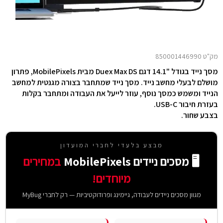
מק"ט 850001446990
מסך נייד בגודל "14.1 דגם Duex Max DS מבית MobilePixels, פתרון
מושלם לבעלי מחשב נייד. מסך נייד שמתחבר בצורה מגנטית למחשב
הנייד ומשמש כמסך נוסף, עוזר לייעל את העבודה ומתחבר בקלות
בעזרת חיבור USB-C.
בצבע שחור.
מבצע בלעדי לחברי המועדון
🖥️ מסכים ניידים MobilePixels
במחירים
מיוחדים!
מגוון מסכים ניידים לעבודה, גיימינג ופרודוקטיביות — רק לחברי MyBug