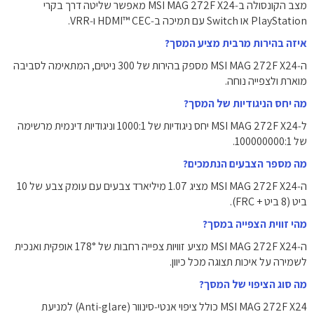
מצב הקונסולה ב‑MSI MAG 272F X24 מאפשר שליטה דרך בקרי
PlayStation או Switch עם תמיכה ב‑HDMI™ CEC ו‑VRR.
איזה בהירות מרבית מציע המסך?
ה‑MSI MAG 272F X24 מספק בהירות של ‎300‎ ניטים, המתאימה לסביבה
מוארת ולצפייה נוחה.
מה יחס הניגודיות של המסך?
ל‑MSI MAG 272F X24 יחס ניגודיות של ‎1000:1‎ וניגודיות דינמית מרשימה
של ‎100000000:1‎.
מה מספר הצבעים הנתמכים?
ה‑MSI MAG 272F X24 מציג ‎1.07 מיליארד צבעים‎ עם עומק צבע של ‎10
ביט‎ (8 ביט + FRC).
מהי זווית הצפייה במסך?
ה‑MSI MAG 272F X24 מציע זוויות צפייה רחבות של ‎178°‎ אופקית ואנכית
לשמירה על איכות תצוגה מכל כיוון.
מה סוג הציפוי של המסך?
MSI MAG 272F X24 כולל ציפוי אנטי‑סינוור (Anti‑glare) למניעת