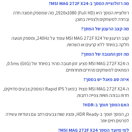
מה רזולוציית המסך ב‑MSI MAG 272F X24?
רזולוציית המסך היא ‎1920x1080‎ (Full HD), מה שמספק תמונה חדה
וברורה למשחקים ולצפייה בתוכן.
מה קצב הרענון של המסך?
קצב הרענון של MSI MAG 272F X24 עומד על ‎240Hz‎, ומספק תנועה
חלקה במיוחד ללא קרעים או השהיות.
מה זמן התגובה של המסך?
ה‑MSI MAG 272F X24 מציע זמן תגובה מהיר במיוחד של ‎0.5ms‎ (GtG),
המתאים למשחקים מהירים ותחרותיים.
איזה סוג פאנל יש במסך?
ה‑MSI MAG 272F X24 מצויד בפאנל Rapid IPS המספק צבעים מדויקים,
חדות גבוהה וזוויות צפייה רחבות.
האם המסך תומך ב‑HDR?
כן, המסך תומך ב‑HDR Ready, ומציג טווח צבעים רחב עם ניגודיות עשירה
לפרטים חיים יותר.
למי מיועד המסך MSI MAG 272F X24?