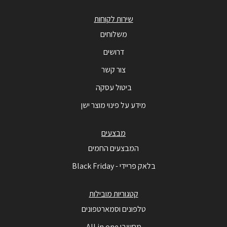
שירות לקוחות
משלוחים
דרושים
צור קשר
ביטול עסקה
מידע על פינוי מוצר ישן
מבצעים
המבצעים החמים
בלאק פריידי - Black Friday
קטגוריות מובילות
טלפונים וסמארטפונים
מחשבי All in one