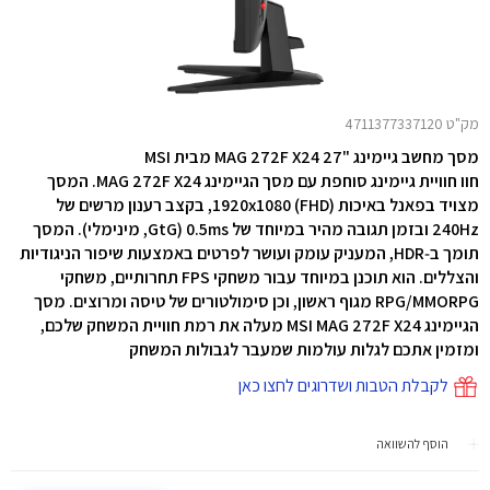
מק"ט 4711377337120
מסך מחשב גיימינג "27 MAG 272F X24 מבית MSI
חוו חוויית גיימינג סוחפת עם מסך הגיימינג MAG 272F X24. המסך
מצויד בפאנל באיכות 1920x1080 (FHD), בקצב רענון מרשים של
240Hz ובזמן תגובה מהיר במיוחד של 0.5ms (GtG, מינימלי). המסך
תומך ב‑HDR, המעניק עומק ועושר לפרטים באמצעות שיפור הניגודיות
והצללים. הוא תוכנן במיוחד עבור משחקי FPS תחרותיים, משחקי
RPG/MMORPG מגוף ראשון, וכן סימולטורים של טיסה ומרוצים. מסך
הגיימינג MSI MAG 272F X24 מעלה את רמת חוויית המשחק שלכם,
ומזמין אתכם לגלות עולמות שמעבר לגבולות המשחק
לקבלת הטבות ושדרוגים לחצו כאן
הוסף להשוואה