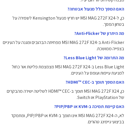
האם המסך כולל מנעול אבטחה?
כן, ל‑MSI MAG 272F X24 יש חריץ מנעול Kensington לשמירה על
בטחון המסך.
מה היתרון של Anti‑Flicker?
Anti‑Flicker ב‑MSI MAG 272F X24 מפחיתה הבהובים ומגנה על העיניים
בצפייה ממושכת.
מה התרומה של Less Blue Light?
Less Blue Light ב‑MSI MAG 272F X24 מצמצמת פליטת אור כחול
למניעת עייפות ועומס על העיניים.
האם המסך תומך ב‑HDMI™ CEC?
כן, MSI MAG 272F X24 תומך ב‑HDMI™ CEC לשליטה ישירה מהבקרים
של PlayStation או Switch.
האם קיימת תמיכה ב‑KVM או PIP/PBP?
לא, ה‑MSI MAG 272F X24 אינו תומך ב‑KVM או PIP/PBP, ומתמקד
בביצועי גיימינג טהורים.