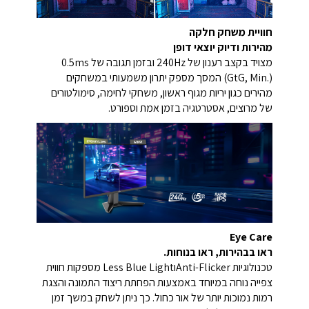
חוויית משחק חלקה
מהירות ודיוק יוצאי דופן
מצויד בקצב רענון של 240Hz ובזמן תגובה של 0.5ms
(GtG, Min.) המסך מספק יתרון משמעותי במשחקים
מהירים כגון יריות מגוף ראשון, משחקי לחימה, סימולטורים
של מרוצים, אסטרטגיה בזמן אמת וספורט.
Eye Care
ראו בבהירות, ראו בנוחות.
טכנולוגיות Anti-FlickerוLess Blue Light מספקות חווית
צפייה נוחה במיוחד באמצעות הפחתת ריצוד התמונה והצגת
רמות נמוכות יותר של אור כחול. כך ניתן לשחק במשך זמן