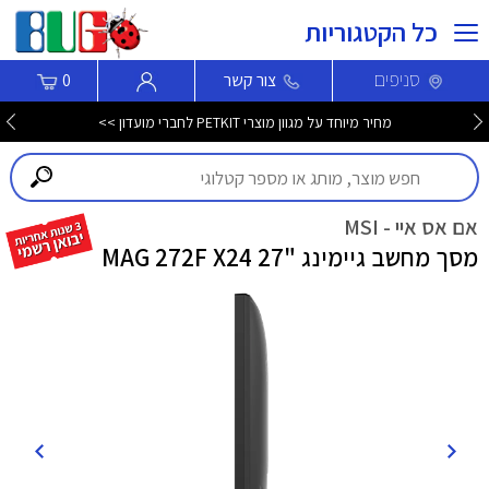
כל הקטגוריות
סניפים
צור קשר
0
מחיר מיוחד על מגוון מוצרי PETKIT לחברי מועדון >>
אם אס איי - MSI
מסך מחשב גיימינג "27 MAG 272F X24