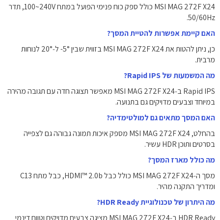
MSI MAG 272F X24 כולל ספק כוח פנימי הפועל במתח ‎100~240V‎, תדר
‎50/60Hz‎.
האם קיימת אפשרות להטיית המסך?
כן, ניתן להטות את MSI MAG 272F X24 בזווית שבין ‎-5°‎ ל‑‎20°‎ לנוחות
מרבית.
מה המשמעות של Rapid IPS?
Rapid IPS ב‑MSI MAG 272F X24 מאפשר תצוגה חדה עם תגובה מהירה
במיוחד וצבעים מדויקים גם בתנועה.
האם המסך מתאים גם למולטימדיה?
בהחלט, MSI MAG 272F X24 מספק איכות תמונה גבוהה גם לצפייה
בסרטים ותוכן HDR עשיר.
מה כולל מארז המסך?
מסך ה‑MSI MAG 272F X24 כולל כבל HDMI™ 2.0b, כבל מתח C13
ומדריך התקנה מהיר.
מה היתרון של טכנולוגיית HDR Ready?
HDR Ready ב‑MSI MAG 272F X24 מציגה צבעים מדויקים וטווח דינמי