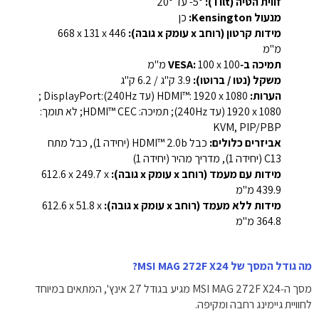
זווית הטיה (Tilt):
‎-5° עד ‎20°‎
מנעול Kensington:
כן
מידות קרטון (רוחב x עומק x גובה):
‎668 x 131 x 446
מ"מ‎
תמיכה ב‑VESA:
‎100 x 100 מ"מ‎
משקל (נטו / ברוטו):
‎3.9 ק"ג / 6.2 ק"ג‎
הערות:
‎HDMI™: ‎1920 x 1080 (עד ‎240Hz)‎; ‎DisplayPort:
‎1920 x 1080 (עד ‎240Hz)‎; תמיכה: ‎HDMI™ CEC; לא תומך:
‎KVM, PIP/PBP‎
אביזרים כלולים:
כבל HDMI™ 2.0b (יחידה 1), כבל מתח
C13 (יחידה 1), מדריך מהיר (יחידה 1)
מידות עם מעמד (רוחב x עומק x גובה):
‎612.6 x 249.7 x
439.9 מ"מ‎
מידות ללא מעמד (רוחב x עומק x גובה):
‎612.6 x 51.8 x
364.8 מ"מ‎
מה גודל המסך של MSI MAG 272F X24?
מסך ה‑MSI MAG 272F X24 מגיע בגודל ‎27 אינץ'‎, המתאים במיוחד
לחוויית גיימינג רחבה ומקיפה.