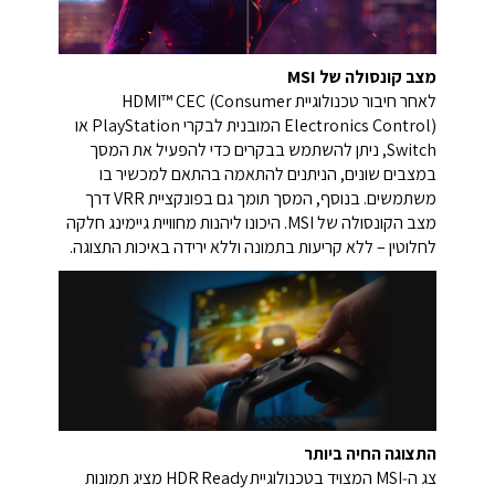
מצב קונסולה של MSI
לאחר חיבור טכנולוגיית HDMI™ CEC (Consumer
Electronics Control) המובנית לבקרי PlayStation או
Switch, ניתן להשתמש בבקרים כדי להפעיל את המסך
במצבים שונים, הניתנים להתאמה בהתאם למכשיר בו
משתמשים. בנוסף, המסך תומך גם בפונקציית VRR דרך
מצב הקונסולה של MSI. היכונו ליהנות מחוויית גיימינג חלקה
לחלוטין – ללא קריעות בתמונה וללא ירידה באיכות התצוגה.
התצוגה החיה ביותר
צג ה‑MSI המצויד בטכנולוגיית HDR Ready מציג תמונות