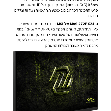
‎0.5ms‎ (GtG, מינימום).
המסך תומך ב‑HDR ומשפר את
פרטי התמונה המרהיבים באמצעות התאמות ניגודיות וצללים
חכמות.
ה‑MAG 272F X24 של ‎MSI
‎ נבנה במיוחד עבור משחקי
FPS תחרותיים, משחקי תפקידים (RPG/MMORPG) בגוף
ראשון, וסימולטורים של טיסה ומירוצים.
המסך מגדיר מחדש
את חוויית המשחק ומשדרג את רמת הביצועים, כדי להזמין
אתכם לראות מעבר לגבולות המשחק.