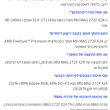
רחב, בדומה לאופן שבו העין רואה.
מה טווח התדרים הנתמך?
ה‑MSI MAG 272F X24 פועל בטווח ‎51.9~271.1KHz‎ אופקי ו‑‎48~240Hz‎
אנכי.
האם המסך תומך בקצבי רענון דינמיים?
כן, MSI MAG 272F X24 תומך בטכנולוגיית AMD FreeSync™ Premium
לרענון סינכרוני אוטומטי.
מה יחס התצוגה של המסך?
יחס התצוגה של MSI MAG 272F X24 הוא ‎16:9‎, היחס הסטנדרטי לגיימינג
ותוכן וידאו.
מהי איכות הצבעים לפי תקני הצבע?
MSI MAG 272F X24 מציג ‎89% Adobe RGB‎, ‎94% DCI‑P3‎ ו‑‎122%
sRGB‎ לפי תקן CIE1976.
מה תכונות היציבות של סדרת MAG?
סדרת MAG מבית MSI, כולל MAG 272F X24, מתאפיינת בעמידות גבוהה,
מבנה קשיח ופיזור חום יעיל.