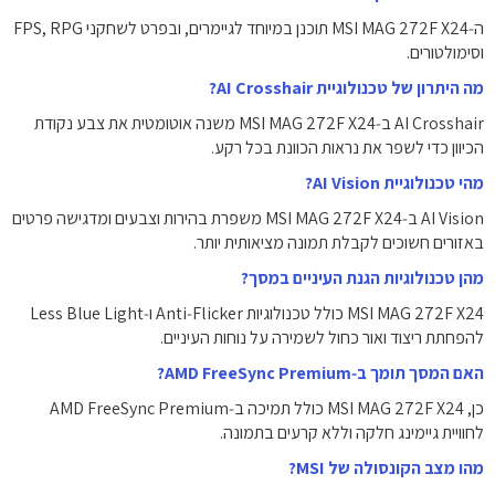
ה‑MSI MAG 272F X24 תוכנן במיוחד לגיימרים, ובפרט לשחקני FPS, RPG
וסימולטורים.
מה היתרון של טכנולוגיית AI Crosshair?
AI Crosshair ב‑MSI MAG 272F X24 משנה אוטומטית את צבע נקודת
הכיוון כדי לשפר את נראות הכוונת בכל רקע.
מהי טכנולוגיית AI Vision?
AI Vision ב‑MSI MAG 272F X24 משפרת בהירות וצבעים ומדגישה פרטים
באזורים חשוכים לקבלת תמונה מציאותית יותר.
מהן טכנולוגיות הגנת העיניים במסך?
MSI MAG 272F X24 כולל טכנולוגיות Anti‑Flicker ו‑Less Blue Light
להפחתת ריצוד ואור כחול לשמירה על נוחות העיניים.
האם המסך תומך ב‑AMD FreeSync Premium?
כן, MSI MAG 272F X24 כולל תמיכה ב‑AMD FreeSync Premium
לחוויית גיימינג חלקה וללא קרעים בתמונה.
מהו מצב הקונסולה של MSI?