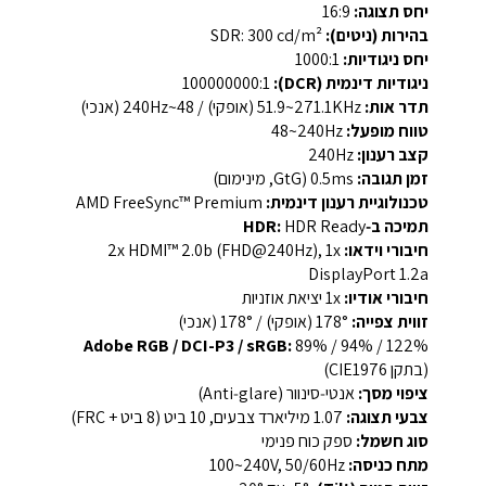
יחס תצוגה:
‎16:9‎
בהירות (ניטים):
‎SDR: ‎300 ‎cd/m²‎
יחס ניגודיות:
‎1000:1‎
ניגודיות דינמית (DCR):
‎100000000:1‎
תדר אות:
‎51.9~271.1KHz (אופקי) / 48~240Hz (אנכי)‎
טווח מופעל:
‎48~240Hz‎
קצב רענון:
‎240Hz‎
זמן תגובה:
‎0.5ms (GtG, מינימום)‎
טכנולוגיית רענון דינמית:
‎AMD FreeSync™ Premium‎
תמיכה ב‑HDR:
HDR Ready
חיבורי וידאו:
‎2x HDMI™ 2.0b (FHD@240Hz), ‎1x
DisplayPort 1.2a‎
חיבורי אודיו:
‎1x יציאת אוזניות‎
זווית צפייה:
‎178° (אופקי) / ‎178° (אנכי)‎
Adobe RGB / DCI-P3 / sRGB:
‎89% / 94% / 122%
(בתקן CIE1976)‎
ציפוי מסך:
אנטי‑סינוור (Anti‑glare)‎
צבעי תצוגה:
‎1.07 מיליארד צבעים, ‎10 ביט (8 ביט + FRC)‎
סוג חשמל:
ספק כוח פנימי
מתח כניסה:
‎100~240V, 50/60Hz‎