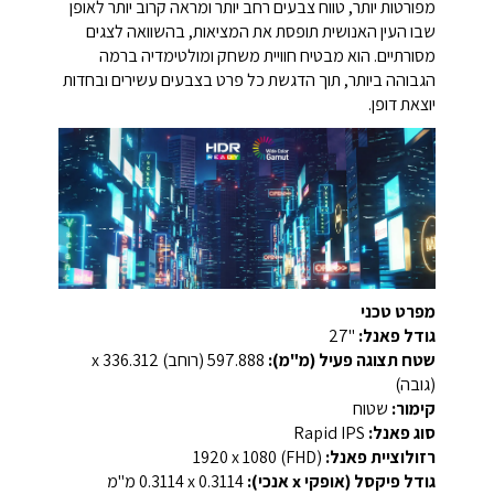
מפורטות יותר, טווח צבעים רחב יותר ומראה קרוב יותר לאופן
שבו העין האנושית תופסת את המציאות, בהשוואה לצגים
מסורתיים. הוא מבטיח חוויית משחק ומולטימדיה ברמה
הגבוהה ביותר, תוך הדגשת כל פרט בצבעים עשירים ובחדות
יוצאת דופן.
מפרט טכני
גודל פאנל:
‎27"‎
שטח תצוגה פעיל (מ"מ):
‎597.888 (רוחב) x ‎336.312
(גובה)‎
קימור:
שטוח
סוג פאנל:
Rapid IPS
רזולוציית פאנל:
‎1920 x 1080 (FHD)‎
גודל פיקסל (אופקי x אנכי):
‎0.3114 x 0.3114‎ מ"מ