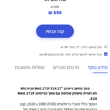
898 ₪
890 ₪
קנה עכשיו
מסך מחשב גיימינג "27. מחיר: 749 ₪.
צינור שרשורי לאיסוף כבלים
. מחיר: 141 ₪ (במקום 149 ₪).
מידע נוסף
פרטים טכניים
שאלות ותשובות
מסך מחשב גיימינג "27 MAG 272F X24 מבית MSI
חוו חוויית משחק סוחפת עם מסך הגיימינג MAG 272F
X24.
המסך כולל פאנל ברזולוציית ‎1920 x 1080‎ (FHD), קצב
רענון מרשים של ‎240Hz‎ וזמן תגובה מהיר במיוחד של