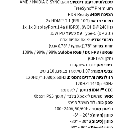
טכנולוגיית רענון דינמית:
תואם NVIDIA G-SYNC / ‏AMD
FreeSync™ Premium
תמיכת HDR:
‏HDR Ready
חיבורי וידאו:
‎2x HDMI™ 2.1 (FRL 10G)
(WQHD@240Hz), ‏1x DisplayPort 1.4a (HBR3), ‏1x
Type-C (DP alt.) עם טעינה ‎15W PD‎
חיבורי אודיו:
יציאת אוזניות אחת
זווית צפייה:
‎178°(אופקי) / 178°(אנכי)‎
Adobe RGB / DCI-P3 / sRGB:
‏98% / ‏99% / ‏138%
(תקן CIE1976)
ציפוי מסך:
נגד השתקפות
צבעי תצוגה:
‏1.07 מיליארד צבעים, ‏10 ביטים
רזולוציות ותדרים נתמכים:
‎1080p: 60Hz ו־120Hz‎ /
‎1440p: 60Hz ו־120Hz‎
HDMI™ CEC:
נתמך / לא נתמך
VRR:
‏מותאם ל־Xbox בלבד / ‏תומך PS5 ו־Xbox
ספק כוח:
לוח חשמל פנימי
כניסת מתח:
‎100~240V, 50/60Hz‎
כוונון (הטיה):
‎-5° ~ 20°‎
כוונון (סיבוב):
‎-30° ~ 30°‎
כוונון (Pivot):
‎-90° ~ 90°‎