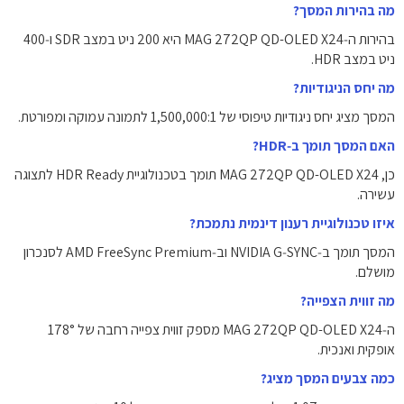
מה בהירות המסך?
בהירות ה‑MAG 272QP QD-OLED X24 היא ‎200‎ ניט במצב SDR ו‑‎400‎
ניט במצב HDR.
מה יחס הניגודיות?
המסך מציג יחס ניגודיות טיפוסי של ‎1,500,000:1‎ לתמונה עמוקה ומפורטת.
האם המסך תומך ב‑HDR?
כן, MAG 272QP QD-OLED X24 תומך בטכנולוגיית HDR Ready לתצוגה
עשירה.
איזו טכנולוגיית רענון דינמית נתמכת?
המסך תומך ב‑NVIDIA G‑SYNC וב‑AMD FreeSync Premium לסנכרון
מושלם.
מה זווית הצפייה?
ה‑MAG 272QP QD-OLED X24 מספק זווית צפייה רחבה של ‎178°‎
אופקית ואנכית.
כמה צבעים המסך מציג?