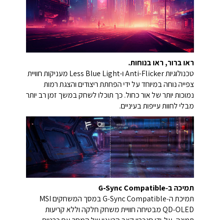
ראו ברור, ראו בנוחות.
טכנולוגיות Anti-Flicker ו-Less Blue Light מעניקות חוויית
צפייה נוחה במיוחד על ידי הפחתת ריצודים והצגת רמות
נמוכות יותר של אור כחול. כך תוכלו לשחק במשך זמן רב יותר
מבלי לחוות עייפות בעיניים.
תמיכה ב‑G‑Sync Compatible
תמיכת ה‑G‑Sync Compatible במסך המשחקים MSI
QD‑OLED מבטיחה חוויית משחק חלקה וללא קריעות