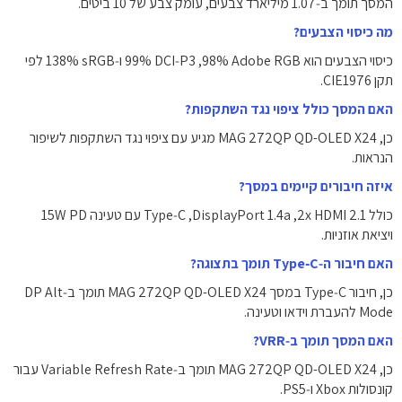
המסך תומך ב‑‎1.07‎ מיליארד צבעים, עומק צבע של ‎10‎ ביטים.
מה כיסוי הצבעים?
כיסוי הצבעים הוא ‎98%‎ Adobe RGB, ‏‎99%‎ DCI‑P3 ו‑‎138%‎ sRGB לפי
תקן CIE1976.
האם המסך כולל ציפוי נגד השתקפות?
כן, MAG 272QP QD-OLED X24 מגיע עם ציפוי נגד השתקפות לשיפור
הנראות.
איזה חיבורים קיימים במסך?
כולל ‎2x HDMI 2.1‎, ‏‎DisplayPort 1.4a‎, ‏‎Type‑C‎ עם טעינה ‎15W‎ PD
ויציאת אוזניות.
האם חיבור ה‑Type‑C תומך בתצוגה?
כן, חיבור Type‑C במסך MAG 272QP QD-OLED X24 תומך ב‑DP Alt
Mode להעברת וידאו וטעינה.
האם המסך תומך ב‑VRR?
כן, MAG 272QP QD-OLED X24 תומך ב‑Variable Refresh Rate עבור
קונסולות Xbox ו‑PS5.