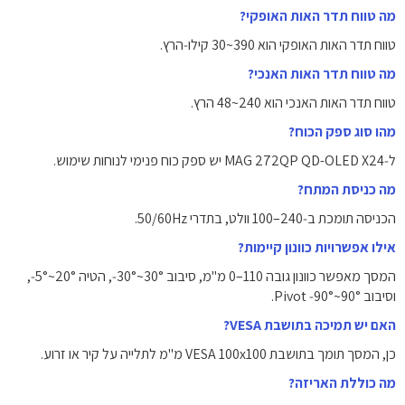
מה טווח תדר האות האופקי?
טווח תדר האות האופקי הוא ‎30~390‎ קילו‑הרץ.
מה טווח תדר האות האנכי?
טווח תדר האות האנכי הוא ‎48~240‎ הרץ.
מהו סוג ספק הכוח?
ל‑MAG 272QP QD-OLED X24 יש ספק כוח פנימי לנוחות שימוש.
מה כניסת המתח?
הכניסה תומכת ב‑‎100–240‎ וולט, בתדרי ‎50/60Hz‎.
אילו אפשרויות כוונון קיימות?
המסך מאפשר כוונון גובה ‎0–110‎ מ"מ, סיבוב ‎‑30°~30°‎, הטיה ‎‑5°~20°‎,
וסיבוב Pivot ‎‑90°~90°‎.
האם יש תמיכה בתושבת VESA?
כן, המסך תומך בתושבת ‎VESA 100x100‎ מ"מ לתלייה על קיר או זרוע.
מה כוללת האריזה?