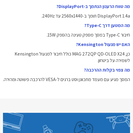
מה טווח הרענון הנתמך ב‑DisplayPort?
DisplayPort 1.4a תומך ב‑‎2560x1440‎ עד ‎240Hz‎.
מה המטען דרך Type‑C?
חיבור Type‑C במסך מספק טעינה בהספק ‎15W‎.
האם יש מנעול Kensington?
כן, MAG 272QP QD-OLED X24 כולל חיבור למנעול Kensington
לשמירה על ביטחון.
מה צפוי בקלות ההרכבה?
המסך מגיע עם מעמד מתכוונן וסט ברגים ל‑VESA להרכבה פשוטה ומהירה.