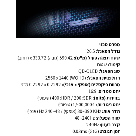
מפרט טכני
גודל הפאנל:
26.5"
שטח תצוגה פעיל (מ"מ):
590.42 (גובה) x 333.72 (רוחב)
קימור:
שטוח
סוג הפאנל:
QD-OLED
רזולוציית הפאנל:
‎2560 x 1440‎ (WQHD)
מרווח פיקסלים (אופקי x אנכי):
‎0.2292 x 0.2292‎ מ"מ
יחס ממדים:
‎16:9‎
בהירות (nits):
SDR: ‏200 / HDR: ‏400 (טיפוסי)
יחס ניגודיות:
‎1,500,000:1‎ (טיפוסי)
תדר אות:
‎30~390 KHz (אופקי) / 48~240 Hz (אנכי)‎
טווח הפעלה:
‎48~240Hz‎
קצב רענון:
‎240Hz‎
זמן תגובה:
‎0.03ms (GtG)‎