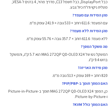
כבל ‎DisplayPort‎, כבל חשמל C13, מדריך מהיר, ‎4‎ ברגים ל‑VESA,
מטלית ניקוי ודו"ח כיול צבע.
מהן המידות עם מעמד?
עם המעמד: ‎611.6‎ רוחב × ‎533‎ גובה × ‎241.9‎ עומק מ"מ.
מהן המידות ללא מעמד?
ללא מעמד: ‎611.6‎ רוחב × ‎357.7‎ גובה × ‎55.76‎ עומק מ"מ.
מה משקל המסך?
המשקל נטו של MAG 272QP QD-OLED X24 הוא ‎5.7‎ ק"ג, והמשקל
ברוטו ‎9.4‎ ק"ג.
מהן מידות האריזה?
820‎ רוחב × ‎169‎ עומק × ‎513‎ גובה מ"מ.
האם המסך תומך ב‑PIP/PBP?
כן, המסך MAG 272QP QD-OLED X24 תומך ב‑Picture‑in‑Picture
ו‑Picture‑by‑Picture.
האם המסך כולל KVM?