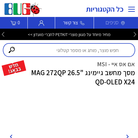
כל הקטגוריות
סניפים
צור קשר
0
מחיר מיוחד על מגוון מוצרי PETKIT לחברי מועדון >>
אם אס איי - MSI
מסך מחשב גיימינג "26.5 MAG 272QP
QD-OLED X24