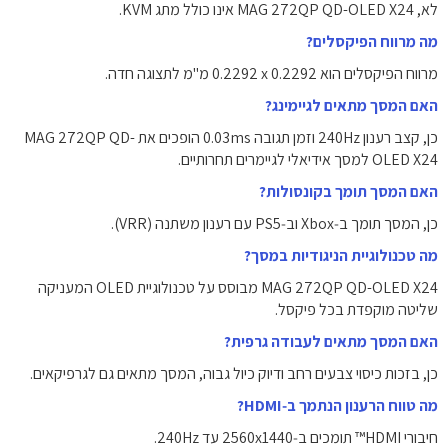
לא, MAG 272QP QD-OLED X24 אינו כולל מתג KVM.
מה מרווח הפיקסלים?
מרווח הפיקסלים הוא ‎0.2292 x 0.2292‎ מ"מ לתצוגה חדה.
האם המסך מתאים לגיימינג?
כן, קצב רענון ‎240Hz‎ וזמן תגובה ‎0.03ms‎ הופכים את MAG 272QP QD-
OLED X24 למסך אידיאלי לגיימרים תחרותיים.
האם המסך תומך בקונסולות?
כן, המסך תומך ב‑Xbox וב‑PS5 עם רענון משתנה (VRR).
מה טכנולוגיית הניגודיות במסך?
MAG 272QP QD-OLED X24 מבוסס על טכנולוגיית OLED המעניקה
שליטה מוקפדת בכל פיקסל.
האם המסך מתאים לעבודה גרפית?
כן, בזכות כיסוי צבעים רחב ודיוק כיול גבוה, המסך מתאים גם לגרפיקאים.
מה טווח הרענון הנתמך ב‑HDMI?
חיבורי HDMI™ תומכים ב‑‎2560x1440‎ עד ‎240Hz‎.