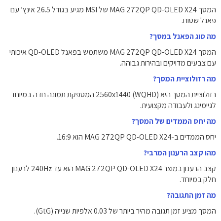
המסך MAG 272QP QD-OLED X24 של MSI מגיע בגודל ‎26.5‎ אינץ’ עם
פאנל שטוח.
מה סוג הפאנל במסך?
המסך MAG 272QP QD-OLED X24 משתמש בפאנל QD-OLED איכותי
עם צבעים מדויקים ובהירות גבוהה.
מה רזולוציית המסך?
רזולוציית המסך היא ‎2560x1440‎ (WQHD) המספקת תמונה חדה במיוחד
לגיימינג ולעבודה מקצועית.
מה יחס הממדים של המסך?
יחס הממדים ב‑MAG 272QP QD-OLED X24 הוא ‎16:9‎.
מהו קצב הרענון המרבי?
קצב הרענון במוצר MAG 272QP QD-OLED X24 הוא עד ‎240Hz‎ לרענון
חלק במיוחד.
מה זמן התגובה?
המסך מציע זמן תגובה מהיר ביותר של ‎0.03‎ אלפיות שנייה (GtG).