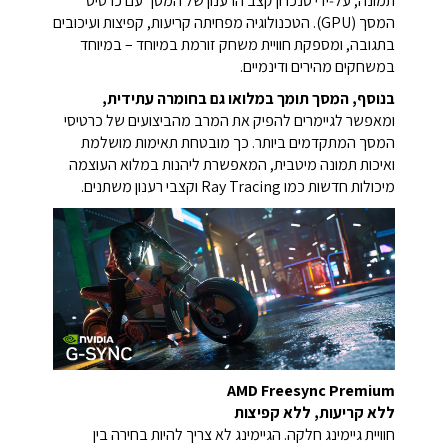
תמונה, על‑ידי סנכרון קצב הרענון של המסך עם כרטיס
המסך (GPU). הטכנולוגיה מפחיתה קריעות, קפיצות ועיכובים
בתגובה, ומספקת חוויית משחק זורמת במיוחד – במיוחד
במשחקים מהירים ודינמיים.
בנוסף, המסך תומך במלואו גם בחומרה עתידית,
ומאפשר לגיימרים להפיק את המרב מהביצועים של כרטיסי
המסך המתקדמים ביותר. כך מובטחת תאימות מושלמת
ואיכות תמונה מיטבית, המאפשרת ליהנות במלוא העוצמה
מיכולות חדשות כמו Ray Tracing וקצבי רענון משתנים.
AMD Freesync Premium
ללא קריעות, ללא קפיצות
חוויית גיימינג חלקה. הגיימינג לא צריך להיות בחירה בין