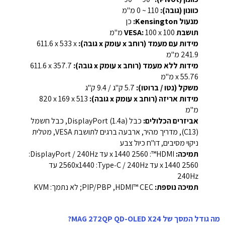
כוונון (גובה):
‎0 ~ 110 מ"מ‎
מנעול Kensington:
כן
תושבת VESA:
‎100 x 100 מ"מ‎
מידות עם מעמד (רוחב x עומק x גובה):
‎611.6 x 533 x
241.9 מ"מ‎
מידות ללא מעמד (רוחב x עומק x גובה):
‎611.6 x 357.7
x 55.76 מ"מ
משקל (נטו / ברוטו):
‏5.7 ק"ג / ‏9.4 ק"ג
מידות אריזה (רוחב x עומק x גובה):
‎820 x 169 x 513
מ"מ‎
אביזרים הכלולים:
כבל DisplayPort (1.4a), כבל חשמל
(C13), מדריך מהיר, ארבעה ברגים לתושבת VESA, מטלית
ניקוי מסיבים, דו"ח כיול צבע
תמיכה:
HDMI™: ‏2560 x 1440 עד ‎240Hz‎ / ‏DisplayPort:
‏2560 x 1440 עד ‎240Hz‎ / ‏Type‑C: ‏2560x1440 עד
‎240Hz‎
תמיכה נוספת:
HDMI™ CEC, ‏PIP/PBP; ‏לא נתמך: ‎KVM‎
מה גודל המסך של MAG 272QP QD-OLED X24?