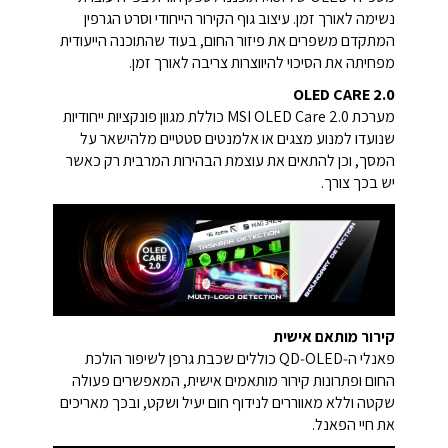
נשימה לאורך זמן. עיצוב גוף הקירור הייחודי וסרט הגרפין
המתקדם משפרים את פיזור החום, בעוד שהתוכנה הייעודית
מפחיתה את הסיכוי להיווצרות צריבה לאורך זמן.
OLED CARE 2.0
מערכת MSI OLED Care 2.0 כוללת מגוון פונקציות ייחודיות
שנועדו למנוע מצגים או אלמנטים סטטיים מלהישאר על
המסך, וכן להתאים את עוצמת הבהירות המרבית רק כאשר
יש בכך צורך.
קירור מותאם אישית
פאנלי ה‑QD‑OLED כוללים שכבת גרפן לשיפור הולכת
החום ופתרונות קירור מותאמים אישית, המאפשרים פעולה
שקטה וללא מאווררים לנידוף חום יעיל ושקט, ובכך מאריכים
את חיי הפאנל.