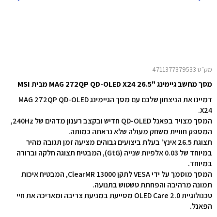
מק"ט 4711377379533
מסך מחשב גיימינג "26.5 MAG 272QP QD-OLED X24 מבית MSI
דמיינו את הניצחון שלכם עם מסך הגיימינג MAG 272QP QD-OLED
X24.
המסך מצויד בפאנל QD-OLED חדיש ובקצב רענון מדהים של ‎240Hz‎,
המספק חוויית משחק מעולה שלא נראתה כמותה.
תצוגת ‎26.5‎ אינץ' בעלת ביצועים גבוהים מציעה זמן תגובה מהיר
במיוחד של ‎0.03‎ אלפיות שנייה (GtG), המבטיח תצוגה חלקה וברורה
במיוחד.
המסך מוסמך על ידי VESA לתקן ClearMR 13000, המבטיח איכות
תמונה מרהיבה והפחתת טשטוש בתנועה.
טכנולוגיית ‎OLED Care 2.0‎ מסייעת במניעת צריבה ומאריכה את חיי
הפאנל.