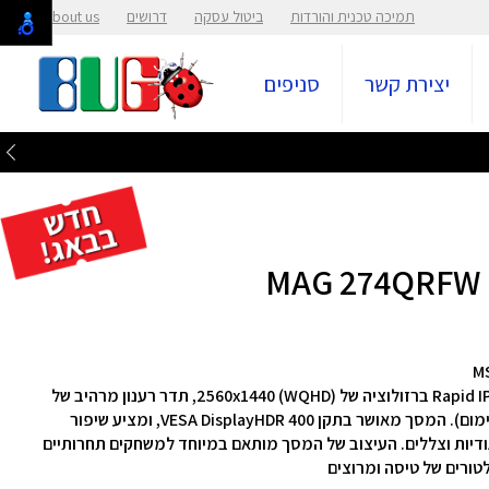
תמיכה טכנית והורדות
ביטול עסקה
דרושים
About us
יצירת קשר
סניפים
מסך הגיימינג MAG 274QRFW E20 מתהדר בפאנל Rapid IPS ברזולוציה של 2560x1440 (WQHD), תדר רענון מרהיב של
200Hz וזמן תגובה מהיר במיוחד של 0.5ms (GtG, מינימום). המסך מאושר בתקן VESA DisplayHDR 400, ומציע שיפור
יגודיות וצללים. העיצוב של המסך מותאם במיוחד למשחקים תחרותיים