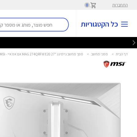
התחברות
0
כל הקטגוריות
דף הבית
>
מסכי מחשב
>
מסך מחשב גיימינג "27 MAG 274QRFW E20 אם אס איי - MSI