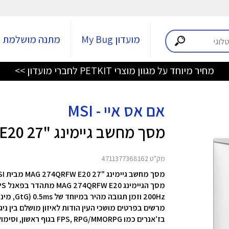
מועדון My Bug
מתנה מושלמת
מחיר מיוחד על מגוון מוצרי PETKIT לחברי מועדון >>
אם אס איי - MSI
מסך מחשב גיימינג "27 MAG 274QRFW E20
מק"ט 4711377368162
מסך מחשב גיימינג "27 MAG 274QRFW E20 מבית MSI
מרשים בפרטים מושכי העין הודות לאיזון מושלם בין נ
בז’אנרים כמו FPS, RPG/MMORPG בגוף ראשון, וסימולטורים של טיסה ומרוצים