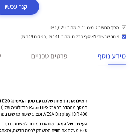
קנה עכשיו
מסך מחשב גיימינג "27. מחיר: 1,029 ₪.
צינור שרשורי לאיסוף כבלים
. מחיר: 141 ₪ (במקום 149 ₪).
מידע נוסף
פרטים טכניים
ש
דמיינו את הניצחון שלכם עם מסך הגיימינג MAG 274QRFW E20.
המסך מתהדר בפאנל Rapid IPS ברזולוציה של 2560x1440 (WQHD),
VESA DisplayHDR 400,
ומציע שיפור מרשים בפרטים
העיצוב של המסך
מותאם במיוחד למשחקים תחרותיים בז’אנרים כמו FPS, RPG/MMORPG בגוף
E20 מעלה את חוויית המשחק לרמה חדשה,
ומאתגר