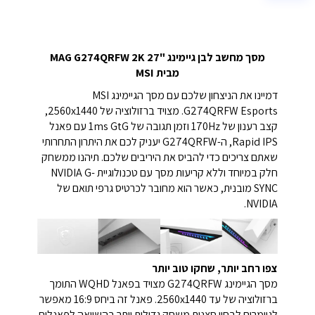
מסך מחשב לבן גיימינג "27 MAG G274QRFW 2K
מבית MSI
דמיינו את הניצחון שלכם עם מסך הגיימינג MSI
G274QRFW Esports. מצויד ברזולוציה של 2560x1440,
קצב רענון של 170Hz וזמן תגובה של 1ms GtG עם פאנל
Rapid IPS, ה-G274QRFW יעניק לכם את היתרון התחרותי
שאתם צריכים כדי להביס את היריבים שלכם. תיהנו ממשחק
חלק במיוחד וללא קריעות מסך עם טכנולוגיית NVIDIA G-
SYNC מובנית, כאשר הוא מחובר לכרטיס גרפי תואם של
NVIDIA.
צפו רחב יותר, שחקו טוב יותר
מסך הגיימינג G274QRFW מצויד בפאנל WQHD התומך
ברזולוציה של עד 2560x1440. פאנל זה ביחס 16:9 מאפשר
לגיימרים לבחון סצנות משחק גדולות יותר בהשוואה לפאנלים