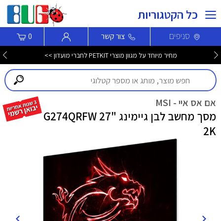
כל הקטגוריות
סניפים
צור קשר
0
מחיר מיוחד על מגוון מוצרי PETKIT לחברי מועדון >>
אם אס איי - MSI
מסך מחשב לבן גיימינג "27 G274QRFW
2K