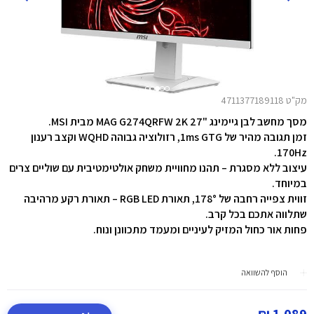
מק"ט 4711377189118
מסך מחשב לבן גיימינג "27 MAG G274QRFW 2K מבית MSI.
זמן תגובה מהיר של 1ms GTG, רזולוציה גבוהה WQHD וקצב רענון
170Hz.
עיצוב ללא מסגרת – תהנו מחוויית משחק אולטימטיבית עם שוליים צרים
במיוחד.
זווית צפייה רחבה של 178°, תאורת RGB LED – תאורת רקע מרהיבה
שתלווה אתכם בכל קרב.
פחות אור כחול המזיק לעיניים ומעמד מתכוונן ונוח.
הוסף להשוואה