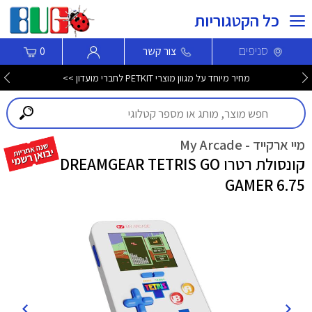
כל הקטגוריות
סניפים
צור קשר
0
מחיר מיוחד על מגוון מוצרי PETKIT לחברי מועדון >>
מיי ארקייד - My Arcade
קונסולת רטרו DREAMGEAR TETRIS GO
GAMER 6.75