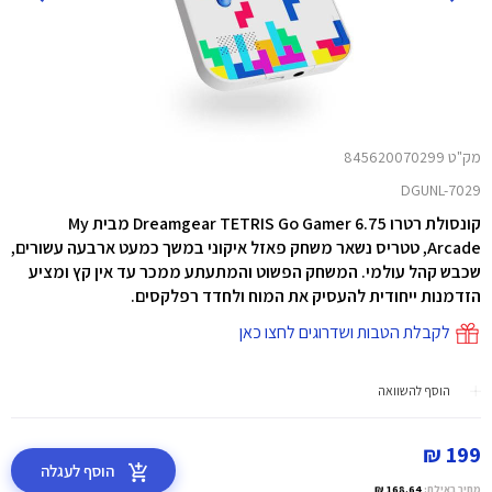
מק"ט 845620070299
DGUNL-7029
קונסולת רטרו Dreamgear TETRIS Go Gamer 6.75 מבית My
Arcade, טטריס נשאר משחק פאזל איקוני במשך כמעט ארבעה עשורים,
שכבש קהל עולמי. המשחק הפשוט והמתעתע ממכר עד אין קץ ומציע
הזדמנות ייחודית להעסיק את המוח ולחדד רפלקסים.
לקבלת הטבות ושדרוגים לחצו כאן
הוסף להשוואה
199 ₪
הוסף לעגלה
מחיר באילת:
168.64 ₪