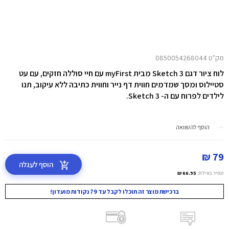
מק"ט 0850054268044
לוח ציור דגם Sketch 3 מבית myFirst עם חיי סוללה חזקים, עם עט
סטיילוס ומסך שמדמים חווית דף נייר וחווית כתיבה ללא עיקוב, תנו
לילדים לפרוח עם ה- Sketch 3.
הוסף להשוואה
79 ₪
הוסף לעגלה
מחיר באילת:
66.95 ₪
ברכישת מוצר זה תוכלו לקבל עד 79 נקודות מועדון!