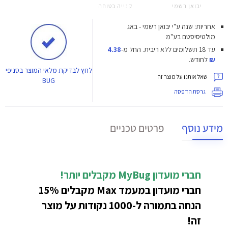
יבואן רשמי
קנייה בטוחה
אחריות: שנה ע"י יבואן רשמי - באג
מולטיסיסטם בע"מ
עד 18 תשלומים ללא ריבית.
החל מ-
4.38
₪
לחודש.
לחץ
לבדיקת מלאי המוצר בסניפי
שאל אותנו על מוצר זה
BUG
גרסת הדפסה
מידע נוסף
פרטים טכניים
חברי מועדון MyBug
מקבלים יותר!
חברי מועדון במעמד Max מקבלים 15%
הנחה בתמורה ל-1000 נקודות על מוצר
זה!