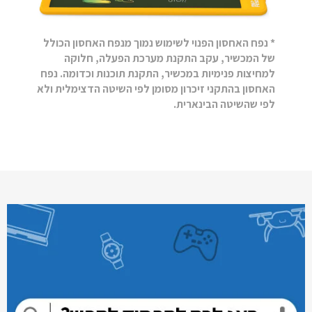
* נפח האחסון הפנוי לשימוש נמוך מנפח האחסון הכולל
של המכשיר, עקב התקנת מערכת הפעלה, חלוקה
למחיצות פנימיות במכשיר, התקנת תוכנות וכדומה. נפח
האחסון בהתקני זיכרון מסומן לפי השיטה הדצימלית ולא
לפי שהשיטה הבינארית.