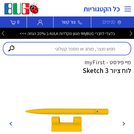
כל הקטגוריות
סניפים
צור קשר
0
בלעדי לחברי MyBUG! מגוון מקלדות AULA ב-20% הנחה >>>
מיי פירסט - myFirst
לוח ציור Sketch 3