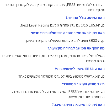
בערכה כלולים מושב ERS3, ערכת התקנה, מדריך הפעלה, מדריך הוראות
ועלון אחריות.
האם המושב כולל אחריות?
כן, ה-ERS3 מגיע עם עלון אחריות מטעם Next Level Racing.
האם ניתן להשתמש במושב עם סימולטורים אחרים?
כן, ה-ERS3 תואם לרוב מערכות הסימולציה הקיימות בשוק.
מה הופך את המושב לבחירה מקצועית?
השילוב של עיצוב ארגונומי, מנגנון ריקליינר חזק וריפוד איכותי מספק ביצועים
ונוחות מרביים.
האם ה-ERS3 מיועד לשימוש ביתי?
כן, הוא אידיאלי לשימוש ביתי ולמערכי סימולטור מקצועיים כאחד.
כיצד מסייע העיצוב המאוורר?
העיצוב המאוורר של ERS3 מסייע בשמירה על טמפרטורה נוחה ומונע
התחממות יתר בזמן משחק.
האם ניתן להתאים את זווית הישיבה?