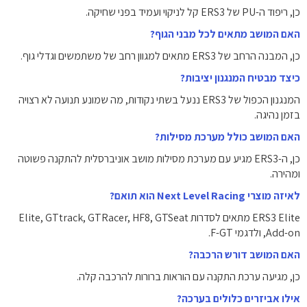
כן, ריפוד ה-PU של ERS3 קל לניקוי ועמיד בפני שחיקה.
האם המושב מתאים לכל מבני הגוף?
כן, המבנה הרחב של ERS3 מתאים למגוון רחב של משתמשים וגדלי גוף.
כיצד מבטיח המנגנון יציבות?
המנגנון הכפול של ERS3 ננעל בשתי נקודות, מה שמונע תנועה לא רצויה
בזמן נהיגה.
האם המושב כולל מערכת מסילות?
כן, ה-ERS3 מגיע עם מערכת מסילות מושב אוניברסלית להתקנה פשוטה
ומהירה.
לאיזה מוצרי Next Level Racing הוא תואם?
ERS3 Elite מתאים לסדרות Elite, GTtrack, GTRacer, HF8, GTSeat
Add-on, ולדגמי F-GT.
האם המושב דורש הרכבה?
כן, מגיעה ערכת התקנה עם הוראות ברורות להרכבה קלה.
אילו אביזרים כלולים בערכה?