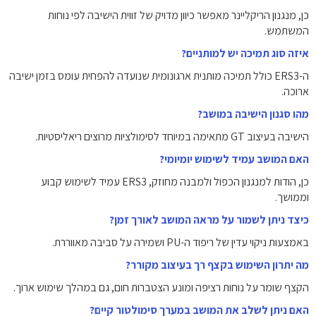
כן, מנגנון הריקליינר מאפשר כיוון מדויק של זווית הישיבה לפי נוחות
המשתמש.
איזה סוג תמיכה יש למותניים?
ה-ERS3 כולל תמיכה מותנית ארגונומית שנועדה להפחית עומס בזמן ישיבה
ארוכה.
מהו סגנון הישיבה במושב?
הישיבה בעיצוב GT מתאימה במיוחד לסימולציות מרוצים ריאליסטיות.
האם המושב עמיד לשימוש יומיומי?
כן, הודות למנגנון הכפול ולמבנה מחוזק, ERS3 עמיד לשימוש קבוע
וממושך.
כיצד ניתן לשמור על מראה המושב לאורך זמן?
באמצעות ניקוי עדין של ריפוד ה-PU ושמירה על סביבה מאווררת.
מה יתרון השימוש בקצף רך בעיצוב מקורר?
הקצף שומר על נוחות רציפה ומונע הצטברות חום, גם במהלך שימוש ארוך.
האם ניתן לשלב את המושב במערך סימולטור קיים?