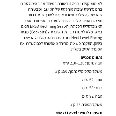
לשימוש קפדני. בניה זו חשובה במיוחד עבור סימולטורים
בהם נדרשת יציבות מוחלטת של המושב, ומבטיחה
שההשקעה שלכם תשרת אתכם לאורך שנים רבות.
תאימות אוניברסלית – הודות למערכת מסילות המושב
האוניברסלית הכלולה, ה-ERS3 Reclining Seat תואם
באופן מלא למגוון רחב של תאי נהיגה (Cockpits) מבית
Next Level Racing ורוב מערכות הסימולציה הקיימות
בשוק. התקנה פשוטה ומהירה מאפשרת לכם לשדרג את
המערך הקיים בקלות.
נתונים טכניים
גובה נתמך: 120–210 ס"מ
משקל מקסימלי נתמך: 150 ק"ג
אורך: 62 ס"מ
רוחב: 58 ס"מ
גובה: 92 ס"מ
משקל המוצר: 17 ק"ג
תאימות למוצרי Next Level: