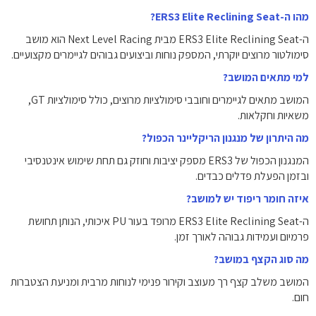
מהו ה-ERS3 Elite Reclining Seat?
ה-ERS3 Elite Reclining Seat מבית Next Level Racing הוא מושב
סימולטור מרוצים יוקרתי, המספק נוחות וביצועים גבוהים לגיימרים מקצועיים.
למי מתאים המושב?
המושב מתאים לגיימרים וחובבי סימולציות מרוצים, כולל סימולציות GT,
משאיות וחקלאות.
מה היתרון של מנגנון הריקליינר הכפול?
המנגנון הכפול של ERS3 מספק יציבות וחוזק גם תחת שימוש אינטנסיבי
ובזמן הפעלת פדלים כבדים.
איזה חומר ריפוד יש למושב?
ה-ERS3 Elite Reclining Seat מרופד בעור PU איכותי, הנותן תחושת
פרמיום ועמידות גבוהה לאורך זמן.
מה סוג הקצף במושב?
המושב משלב קצף רך מעוצב וקירור פנימי לנוחות מרבית ומניעת הצטברות
חום.