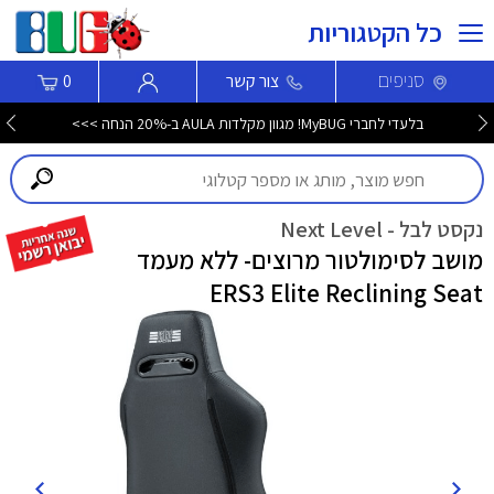
כל הקטגוריות
סניפים
צור קשר
0
בלעדי לחברי MyBUG! מגוון מקלדות AULA ב-20% הנחה >>>
נקסט לבל - Next Level
מושב לסימולטור מרוצים- ללא מעמד
ERS3 Elite Reclining Seat