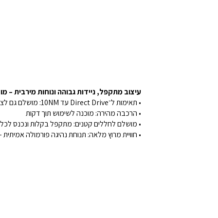
עיצוב מתקפל, ניידות גבוהה ונוחות מירבית – מ
• תאימות ל־Direct Drive עד 10NM: מושלם גם לציוד מקצועי
• הרכבה מהירה: מוכנה לשימוש תוך דקות
• מושלם לחללים קטנים: מתקפל בקלות ונכנס לכל אר
• חוויית מרוץ מלאה: תנוחת נהיגה פורמולה אמיתית 