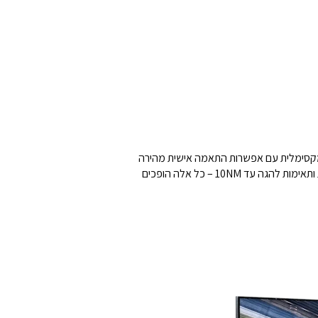
Next Level Raci®, המשלבת עיצוב מקצועי ונוחות מקסימלית עם אפשרות התאמה אישית מהירה
ללא כלים. המבנה הקליל והגלגלים המשולבים מאפשרים ניוד ואחסון בקלות, גם כשהציוד מחובר. מושב ארגונומי, נקודות כוונון רבות ותאימות להגה עד 10NM – כל אלה הופכים