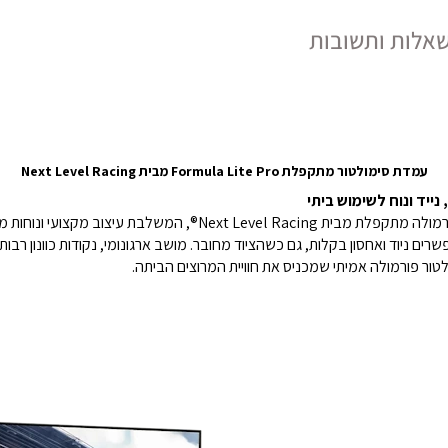
אלות ותשובות
עמדת סימולטור מתקפלת Formula Lite Pro מבית Next Level Racing
הכירו את Formula Lite Pro – עמדת סימולטור פורמולה מתקפלת מבית ng