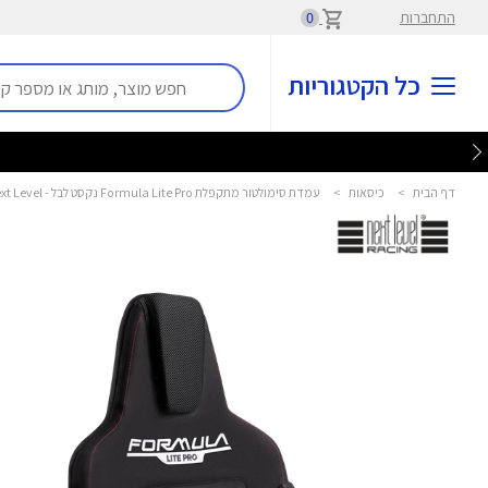
התחברות
0
כל הקטגוריות
דף הבית
>
כיסאות
>
עמדת סימולטור מתקפלת Formula Lite Pro נקסט לבל - Next Level