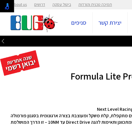
תמיכה טכנית והורדות
ביטול עסקה
דרושים
About us
יצירת קשר
סניפים
עמדת סימולטור מרוצים מתקפלת, קלת משקל ומעוצבת בצורה ארגונומית בסגנון פורמולה
אמיתי. עם גלגלים לניוד קל, הרכבה מהירה, מושב נוח ומתכוונן ותאימות להגה Direct Drive עד 10NM – זו הדרך המושלמת