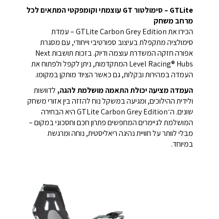
GTLite – סימולטור GT עוצמתי וקומפקטי המתאים לכל
מרחב משחק
הכירו את GTLite Carbon Grey Edition – עמדת
סימולציה מתקפלת בעיצוב ספורטיבי וייחודי, עם מסגרת
אפורה חזקה המשדרת עוצמה ודיוק.
בזכות תושבות Next
Level Racing® Hubs המתקדמות, ניתן לקפל ולפתוח את
העמדה במהירות ובקלות, גם כאשר הציוד מותקן במקומו.
העמדה מציעה יכולת התאמה מושלמת להגה,
לדוושות
ולידית ההילוכים, ומגיעה במשקל נוח להזזה בין אזורי משחק
שונים.
ה־GTLite Carbon Grey Edition היא הבחירה
המושלמת לגיימרים המחפשים פתרון חכם וחסכוני במקום –
מבלי לוותר על חוויית נהיגה ריאליסטית, נוחה ומרגשת
במיוחד.