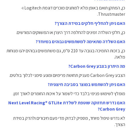
כן, המתקן תואם באופן מלא למותגים מוכרים דוגמת Logitech ו-
Thrustmaster.
האם ניתן להחליף חלקים במידת הצורך?
כן, חלקי השלדה זמינים להחלפה דרך היצרן או המשווקים המורשים.
האם השלדה מתאימה למשתמשים גבוהים במיוחד?
כן, בזכות התמיכה בגובה עד 210 ס"מ, גם משתמשים גבוהים יהנו מנוחות
מלאה.
מה היתרון בצבע Carbon Grey?
הצבע Carbon Grey מעניק תחושת פרימיום ומונע סימני לכלוך בולטים.
האם ניתן להשתמש במוצר בסביבה חיצונית?
מומלץ לשימוש פנימי בלבד כדי לשמור על איכות החומרים לאורך זמן.
האם נדרש תחזוקה שוטפת לשלדת Next Level Racing® GTLite
Carbon Grey?
לא נדרש טיפול מיוחד, מספיק לבדוק מדי פעם חיבורים ולהדק במידת
הצורך.