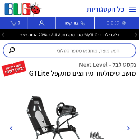
כל הקטגוריות
סניפים
צור קשר
0
בלעדי לחברי MyBUG! מגוון מקלדות AULA ב-20% הנחה >>>
נקסט לבל - Next Level
מושב סימולטור מירוצים מתקפל GTLite