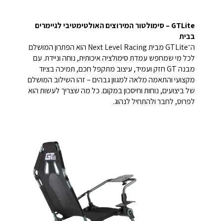
GTLite – סימולטור המירוצים האולטימטיבי לגיימרים
בבית
ה־GTLite מבית Next Level Racing הוא הפתרון המושלם
לכל מי שמחפש עמדת סימולציה איכותית, נוחה וניידת. עם
מבנה GT חזק ועמיד, עיצוב מתקפל חכם, תמיכה בציוד
מקצועי והתאמה מלאה למגוון גבהים – זהו השילוב המושלם
של ביצועים, נוחות וחיסכון במקום. כל מה שצריך לעשות הוא
לפרוס, לחבר ולהתחיל לנהוג.