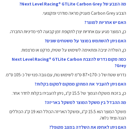
מה הצבע של Next Level Racing® GTLite Carbon Grey?
הצבע Carbon Grey מעניק מראה מודרני ומקצועי.
האם יש אחריות למוצר?
כן, המוצר מגיע עם אחריות יצרן לתקופת זמן קבועה לפי מדיניות החברה.
האם ניתן להשתמש במוצר על משטחים שונים?
כן, השלדה יציבה ומתאימה לשימוש על שטיח, פרקט או מרצפות.
כמה מקום נדרש להצבת Next Level Racing® GTLite Carbon
Grey?
נדרש שטח של כ-170×87 ס"מ לשימוש נוח, עם גובה פנוי של כ-105 ס"מ.
האם ניתן להעביר את המתקן ממקום למקום בקלות?
כן, בזכות משקלו הנמוך של 15.5 ק"ג, ניתן להעבירו בקלות לחדר אחר.
מה ההבדל בין משקל המוצר למשקל באריזה?
משקל המוצר הוא 15.5 ק"ג, ומשקל האריזה הכולל הוא 19 ק"ג הכוללים
הגנה וציוד נלווה.
האם ניתן לאחסן את השלדה במצב מקופל?