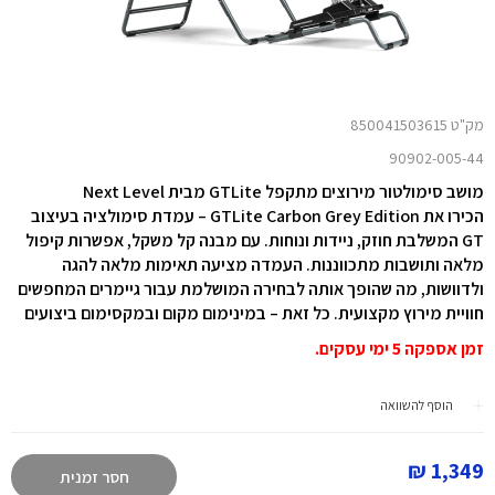
מק"ט 850041503615
90902-005-44
מושב סימולטור מירוצים מתקפל GTLite מבית Next Level
הכירו את GTLite Carbon Grey Edition – עמדת סימולציה בעיצוב
GT המשלבת חוזק, ניידות ונוחות. עם מבנה קל משקל, אפשרות קיפול
מלאה ותושבות מתכווננות. העמדה מציעה תאימות מלאה להגה
ולדוושות, מה שהופך אותה לבחירה המושלמת עבור גיימרים המחפשים
חוויית מירוץ מקצועית. כל זאת – במינימום מקום ובמקסימום ביצועים
זמן אספקה 5 ימי עסקים.
הוסף להשוואה
1,349 ₪
חסר זמנית