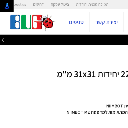
תמיכה טכנית והורדות
ביטול עסקה
דרושים
About us
יצירת קשר
סניפים