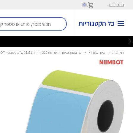
התחברות
0
כל הקטגוריות
דף הבית
>
ציוד משרדי
>
מדבקות צבעוניות עגולות 220 יחידות 31x31 מ"מ נימבוט - NIIMBOT