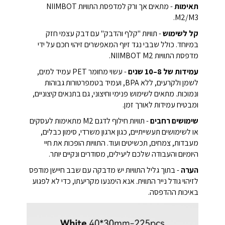
תאימות
- מתאים אך ורק למדפסת התוויות NIIMBOT
M2/M3.
קל לשימוש
- תוויות "קלף והדבק" עם דבק עצמי חזק
במיוחד. כולל שבבי נגד זיוף המאפשרים זיהוי חכם על ידי
מדפסת התוויות NIIMBOT M2.
עמידות של 8–10 שנים
- עשוי מחומר PET עמיד למים,
לשמן ולקרעים, ללא BPA, ועמיד בטמפרטורות גבוהות
ונמוכות. מתאים לשימוש פנימי וחיצוני, גם בתנאים קיצוניים,
ומבטיח עמידות לאורך זמן.
שימושים רחבים
- תוויות חילוף לדגם M2 מתאימות לעסקים
או לשימושים תעשייתיים, כגון ארגון משרדי, סימון כבלים,
מעבדות, צמחים, תכשיטים ועוד. התוויות הופכות את חיי
היומיום והעבודה שלכם ליעילים, מסודרים ונקיים יותר.
הערה
- בתוך גליל התוויות יש מדבקה עם שבב חיישן מודפס
לזיהוי גודל נייר התווית. אנא הימנעו מקריעתו, כדי לא לפגוע
באיכות ההדפסה.