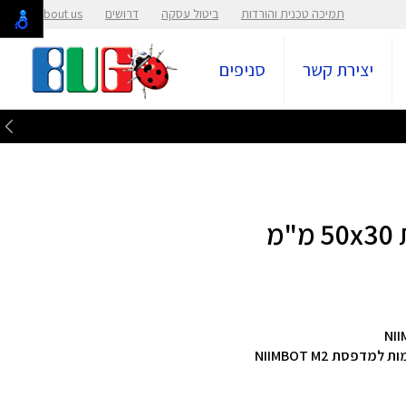
תמיכה טכנית והורדות
ביטול עסקה
דרושים
About us
יצירת קשר
סניפים