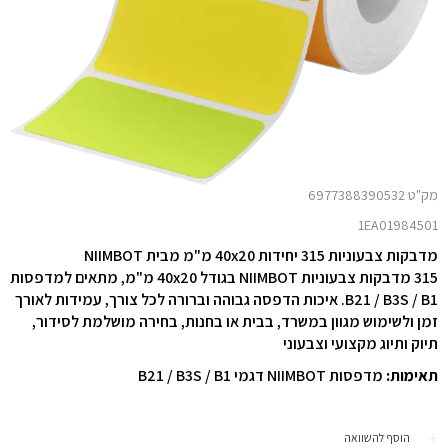
מק"ט 6977388390532
1EA01984501
מדבקות צבעוניות 315 יחידות 40x20 מ"מ מבית NIIMBOT
315 מדבקות צבעוניות NIIMBOT בגודל 40x20 מ"מ, מתאים למדפסות
B21 / B3S / B1. איכות הדפסה גבוהה וברורה לכל צורך, עמידות לאורך
זמן ולשימוש מגוון במשרד, בבית או בחנות, בחירה מושלמת לסידור,
תיוק ותיוג מקצועי וצבעוני
תאימות:
מדפסות NIIMBOT דגמי B21 / B3S / B1
הוסף להשוואה