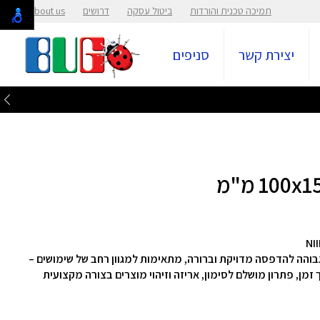
תמיכה טכנית והורדות
ביטול עסקה
דרושים
About us
יצירת קשר
סניפים
נות בגודל 150×100 מ"מ ל‑B4, איכות גבוהה להדפסה מדויקת וברורה, מתאימות למגוון רחב של שימושים –
 זמן, פתרון מושלם לסימון, אריזה וזיהוי מוצרים בצורה מקצועית