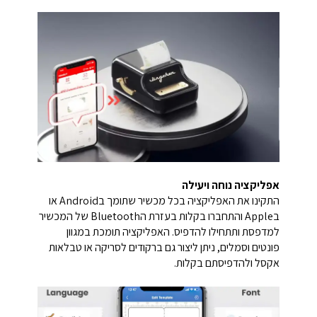
אפליקציה נוחה ויעילה
התקינו את האפליקציה בכל מכשיר שתומך בAndroid או
בApple והתחברו בקלות בעזרת הBluetooth של המכשיר
למדפסת ותתחילו להדפיס. האפליקציה תומכת במגוון
פונטים וסמלים, ניתן ליצור גם ברקודים לסריקה או טבלאות
אקסל ולהדפיסתם בקלות.