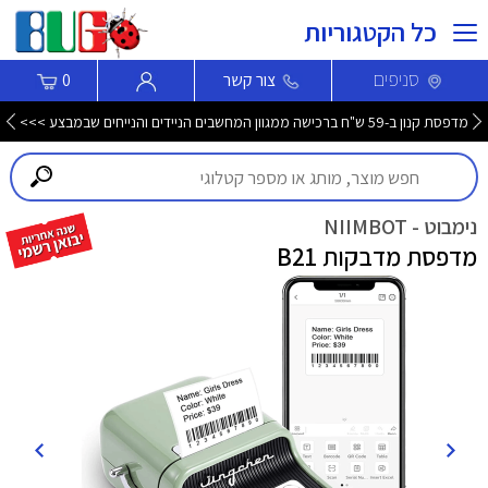
כל הקטגוריות
סניפים
צור קשר
0
מדפסת קנון ב-59 ש"ח ברכישה ממגוון המחשבים הניידים והנייחים שבמבצע >>>
נימבוט - NIIMBOT
מדפסת מדבקות B21