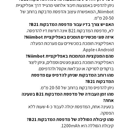
ניתן להדפיס באמצעות חיבור אלחוטי מהנייד דרך אפליקציית
Niimbot, המאפשרת עיצוב והדפסת מדבקות ברוחב של
20-50 מ"מ.
האם יש צורך בדיו עבור מדפסת המדבקות B21?
לא, מדפסת המדבקות B21 אינה דורשת דיו להדפסה.
איזה סוגי מכשירים תומכים באפליקציית Niimbot?
האפליקציה תומכת במכשירים עם מערכות הפעלה
Android ו-Apple.
מהם הפונקציות הנתמכות באפליקציית Niimbot?
האפליקציה תומכת במגוון פונטים וסמלים, וניתן ליצור
ברקודים לסריקה או טבלאות אקסל ולהדפיסם.
מהו רוחב המדבקות שניתן להדפיס עם מדפסת
המדבקות B21?
ניתן להדפיס מדבקות ברוחב של 20-50 מ"מ.
מהו זמן העבודה של מדפסת המדבקות B21 בטעינה
אחת?
בטעינה אחת, המדפסת יכולה לעבוד כ-4 שעות ללא
הפסקה.
מהו קיבולת הסוללה של מדפסת המדבקות B21?
קיבולת הסוללה היא 1200mAh.