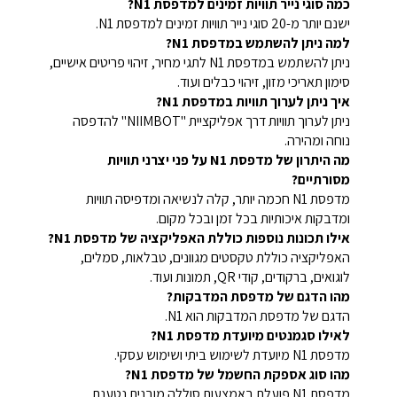
כמה סוגי נייר תוויות זמינים למדפסת N1?
ישנם יותר מ-20 סוגי נייר תוויות זמינים למדפסת N1.
למה ניתן להשתמש במדפסת N1?
ניתן להשתמש במדפסת N1 לתגי מחיר, זיהוי פריטים אישיים,
סימון תאריכי מזון, זיהוי כבלים ועוד.
איך ניתן לערוך תוויות במדפסת N1?
ניתן לערוך תוויות דרך אפליקציית "NIIMBOT" להדפסה
נוחה ומהירה.
מה היתרון של מדפסת N1 על פני יצרני תוויות
מסורתיים?
מדפסת N1 חכמה יותר, קלה לנשיאה ומדפיסה תוויות
ומדבקות איכותיות בכל זמן ובכל מקום.
אילו תכונות נוספות כוללת האפליקציה של מדפסת N1?
האפליקציה כוללת טקסטים מגוונים, טבלאות, סמלים,
לוגואים, ברקודים, קודי QR, תמונות ועוד.
מהו הדגם של מדפסת המדבקות?
הדגם של מדפסת המדבקות הוא N1.
לאילו סגמנטים מיועדת מדפסת N1?
מדפסת N1 מיועדת לשימוש ביתי ושימוש עסקי.
מהו סוג אספקת החשמל של מדפסת N1?
מדפסת N1 פועלת באמצעות סוללה מובנית נטענת.