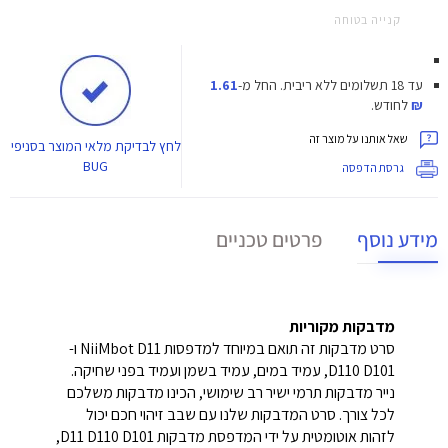
קנייה בטוחה
עד 18 תשלומים ללא ריבית.
החל מ-
1.61
₪
לחודש.
שאל אותנו על מוצר זה
לחץ
לבדיקת מלאי המוצר בסניפי
BUG
גרסת הדפסה
מידע נוסף
פרטים טכניים
מדבקות מקוריות
סרט מדבקות זה תואם במיוחד למדפסות NiiMbot D11 ו-
D110 D101, עמיד במים, עמיד בשמן ועמיד בפני שחיקה.
נייר מדבקות תרמי ישיר רב שימושי, הכינו מדבקות משלכם
לכל צורך. סרט המדבקות שלנו עם שבב זיהוי חכם יכול
לזהות אוטומטית על ידי המדפסת מדבקות D11 D110 D101,