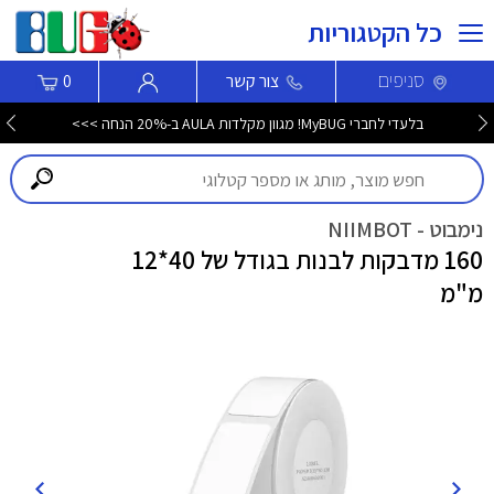
כל הקטגוריות
סניפים
צור קשר
0
בלעדי לחברי MyBUG! מגוון מקלדות AULA ב-20% הנחה >>>
נימבוט - NIIMBOT
160 מדבקות לבנות בגודל של 40*12
מ"מ