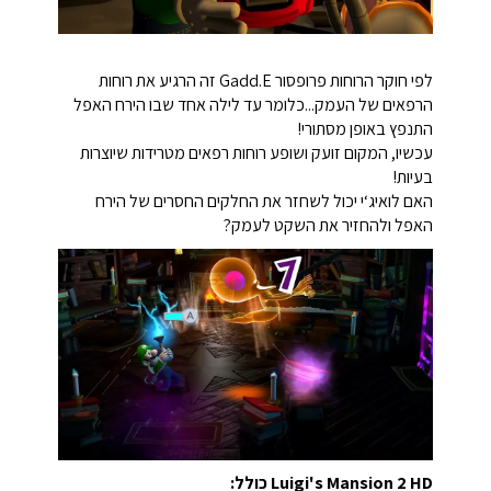
לפי חוקר הרוחות פרופסור Gadd.E זה הרגיע את רוחות
הרפאים של העמק...כלומר עד לילה אחד שבו הירח האפל
התנפץ באופן מסתורי!
עכשיו, המקום זועק ושופע רוחות רפאים מטרידות שיוצרות
בעיות!
האם לואיג‘י יכול לשחזר את החלקים החסרים של הירח
האפל ולהחזיר את השקט לעמק?
Luigi's Mansion 2 HD כולל: