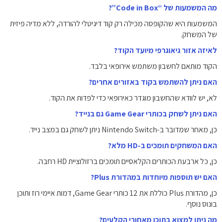
מה המשמעות של “Code in Box”?
המשמעות היא שהקופסה מכילה רק קוד דיגיטלי להורדה, ללא מדיה פיזית
של המשחק.
לאיזה אזור גיאוגרפי מיועד הקוד?
הקוד מותאם לחשבון משתמש אירופאי בלבד.
האם ניתן להשתמש בקוד באזורים אחרים?
לא, יש לוודא שהחשבון מוגדר כאירופאי כדי לפדות את הקוד.
האם ניתן לשחק בכותרי Game Gear גם בנייד?
כן, מאחר שמדובר ב-Nintendo Switch ניתן לשחק גם במצב נייד.
האם המשחקים תומכים ב-HD מלא?
כן, כל ארבעת הכותרים הקלאסיים תומכים ברזולוציית HD רחבה.
האם יש תוספות מיוחדות במהדורת Plus?
כן, מהדורת Plus כוללת את 12 כותרי Game Gear, דמות איימי רוז ותוכן
בונוס נוסף.
מה ניתן למצוא בתוכן מאחורי הקלעים?