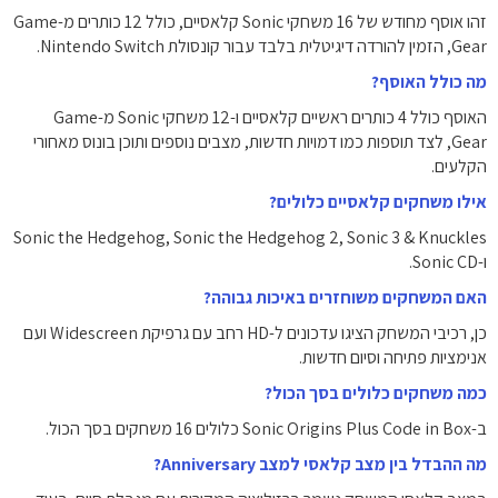
זהו אוסף מחודש של 16 משחקי Sonic קלאסיים, כולל 12 כותרים מ-Game
Gear, הזמין להורדה דיגיטלית בלבד עבור קונסולת Nintendo Switch.
מה כולל האוסף?
האוסף כולל 4 כותרים ראשיים קלאסיים ו-12 משחקי Sonic מ-Game
Gear, לצד תוספות כמו דמויות חדשות, מצבים נוספים ותוכן בונוס מאחורי
הקלעים.
אילו משחקים קלאסיים כלולים?
Sonic the Hedgehog, Sonic the Hedgehog 2, Sonic 3 & Knuckles
ו-Sonic CD.
האם המשחקים משוחזרים באיכות גבוהה?
כן, רכיבי המשחק הציגו עדכונים ל-HD רחב עם גרפיקת Widescreen ועם
אנימציות פתיחה וסיום חדשות.
כמה משחקים כלולים בסך הכול?
ב-Sonic Origins Plus Code in Box כלולים 16 משחקים בסך הכול.
מה ההבדל בין מצב קלאסי למצב Anniversary?