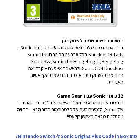
דמויות חדשות שניתן לשחק בהן
בחרו את הדמות שלכם וצאו להרפתקה! שחקו בתור Sonic,
‏Tails או Knuckles בכל ארבעת הכותרים: Sonic the
Hedgehog, ‏Sonic the Hedgehog 2, ‏Sonic 3 &
Knuckles ו‑Sonic CD. ולראשונה אי‑פעם – קבלו את
ההזדמנות לשחק בתור איימי רוז בגרסאות הקלאסיות
האגדיות!
12 כותרי Sonic עבור Game Gear
התנסו בעידן ה‑Game Gear האייקוני עם 12 כותרים אהובים
של Sonic, הזמינים כעת על פלטפורמות הדור הבא – לחוויה
נוסטלגית מלאה באקשן קלאסי!
מהו Sonic Origins Plus Code in Box ל-Nintendo Switch?