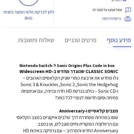
שאל אותנו על מוצר זה
לחץ
לבדיקת מלאי המוצר בסניפי
BUG
גרסת הדפסה
מידע נוסף
פרטים טכניים
שאלות ותשובות
Sonic Origins Plus Code in box ל-Nintendo Switch
CLASSIC SONIC שהוגדר מחדש ב-Widescreen HD
גלו מחדש את ארבעת כותרי סוניק הקלאסיים האהובים –
Sonic the Hedgehog, ‏Sonic 2, ‏Sonic 3 & Knuckles
ו‑Sonic CD – כולם בגרסת HD חדה וברורה, עם אנימציות
פתיחה וסיום חדשות לגמרי לכל כותר!
מצבים קלאסיים ו‑Anniversary
טוסו במהירות מסחררת דרך שלבים אייקוניים במצב הקלאסי
עם הרזולוציה המקורית וחיים מוגבלים, או במצב
Anniversary החדש והמרהיב – עם גרפיקה באיכות HD