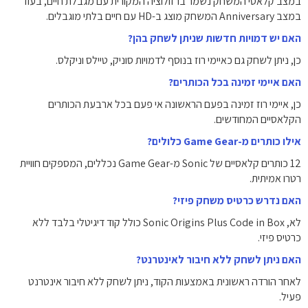
במצב קלאסי המשחק נשמר ברזולוציה המקורית עם מגבלת חיים, בעוד
במצב Anniversary המשחק מוצג ב-HD עם חיים בלתי מוגבלים.
האם יש דמויות חדשות שניתן לשחק בהן?
כן, ניתן לשחק גם כאיימי רוז בנוסף לדמויות סוניק, טיילס וניקלס.
האם איימי זמינה בכל הכותרים?
כן, איימי רוז זמינה בפעם הראשונה אי פעם בכל ארבעת הכותרים
הקלאסיים המחודשים.
אילו כותרים מ-Game Gear כלולים?
12 כותרים קלאסיים של Sonic מ-Game Gear נכללים, המספקים חוויית
רטרו אמיתית.
האם נדרש כרטיס משחק פיזי?
לא, Sonic Origins Plus Code in Box כולל קוד דיגיטלי בלבד ללא
כרטיס פיזי.
האם ניתן לשחק ללא חיבור לאינטרנט?
לאחר הורדה ראשונית באמצעות הקוד, ניתן לשחק ללא חיבור אינטרנט
פעיל.