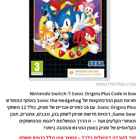
מק"ט 5055277057580
Sonic Origins Plus Code in box ל-Nintendo Switch
חוו את מגוון ההרפתקאות של Sonic the Hedgehog באוסף המחודש
Sonic Origins Plus. עם 16 כותרים אגדיים של סוניק, כולל 12 משחקי
Game Gear, דמויות חדשות שניתן לשחק בהן, מצבים, אתגרים, תוכן
מאחורי הקלעים ועוד — זו הדרך המושלמת ליהנות מהמשחקים
הקלאסיים של סוניק באופן המרגש והמהנה ביותר!
קוד להורדה דיגיטלית בלבד – המוצר אינו כולל כרטיס משחק