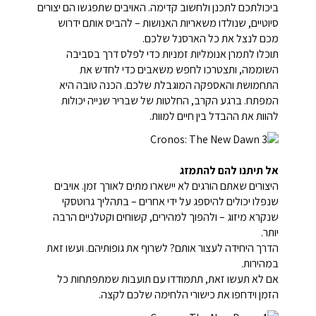
ביכולתכם לתכנן ולחשוב קדימה. האויבים שתפגשו הם יצורים
סיוטיים, שנולדו משאריות האנושות – להביס אותם ידרוש
מכם לנצל את כל הארסנל שלכם.
תוכלו לתמרן אנומליות זמניות כדי לפלס דרך בסביבה
השוממה, ותצטרכו לחפש משאבים כדי לחדש את
התחמושת והאספקה המוגבלת שלכם. הכנה טובה היא
המפתח. ברגע הקרב, החלטות של שבריר שנייה יכולות
להוות את ההבדל בין חיים למוות.
אל תיתנו להם להתמזג
היצורים שאתם הורגים לא יישארו מתים לאורך זמן. אויבים
שנפלו יכולים להיספג על ידי אחרים – בתהליך גרוטסקי
שנקרא מיזוג – ולהפוך למהירים, קשוחים וקטלניים הרבה
יותר.
הדרך היחידה לעצור אותם? לשרוף את גופותיהם. ועשו זאת
במהירות.
אם לא תעשו זאת, תתמודדו עם תועבות שמתפתחות כל
הזמן וידחפו את כישורי הלחימה שלכם לקצה.