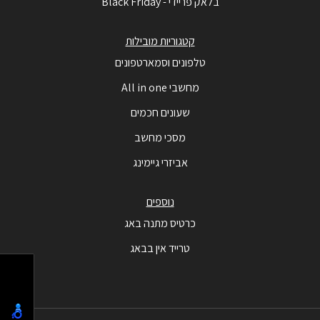
בלאק פריידי - Black Friday
קטגוריות מובילות
טלפונים וסמארטפונים
מחשבי All in one
שעונים חכמים
מסכי מחשב
אביזרי גיימינג
נוספים
כרטיס מתנה באג
טרייד אין בבאג