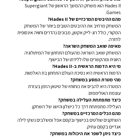
Hades II הוא משחק ההמשך הראשון של Supergiant
Games.
מהם ההיבטים המרכזיים של Hades II?
המשחק מרחיב את ההיבטים הטובים ביותר של המשחק
המקורי, כולל רוג-לייק אקשן, מבוכים נהדרים וחוויה אינסופית
לחזרה.
מאיפה שואב המשחק השראה?
המשחק שואב השראה מהעולם התחתון של המיתולוגיה
היוונית ומהקשרים שלו ללידתו של הכישוף.
מי היא הדמות הראשית ב-Hades II?
הדמות הראשית היא נסיכת העולם התחתון בת האלמוות.
מהי מטרת המסע במשחק?
המטרה היא להביס את כוחותיו של טיטאן הזמן בעזרת
עוצמת האולימפוס.
כיצד מתפתחת העלילה במשחק?
העלילה מתפתחת דרך כל כישלון והישג של השחקן.
מהם הכלים המרכזיים במשחק?
השחקנים שולטים בכישוף ובקסם אפל ומשלבים נשקי לילה
אגדיים בקסם עתיק.
כיצד ניתן לשפר את היכולות במשחק?