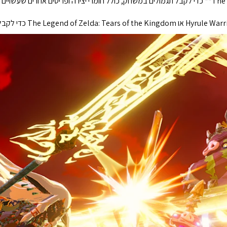
סרקו כל דמות amiibo מסדרת The Legend of Zelda** כדי לקבל תגמולים במשחק, כולל חומרי יצירה ופר