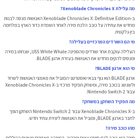
מה עלילת Xenoblade Chronicles X?
ב-Xenoblade Chronicles X: Definitive Edition האנושות מנסה לבנות
מחדש את עתידה על כוכב הלכת מירה לאחר השמדת כדור הארץ במלחמה
בין-גלקטית.
מי הם השורדים המרכזיים בעלילה?
העלילה עוקבת אחר שורדים מהספינה USS White Whale, שנחתו במירה
ומנסים להקים מחדש את האנושות בעזרת ארגון BLADE.
מי הוא ארגון BLADE?
ארגון BLADE הוא גוף צבאי ואסטרטגי המוביל את מאמצי האנושות לשרוד
ולשגשג בכוכב מירה, ומשחק תפקיד מרכזי ב-Xenoblade Chronicles X
עבור Nintendo Switch 2.
מה תפקיד השחקן במשחק?
ב-Xenoblade Chronicles X עבור Nintendo Switch 2 השחקן הופך
לחבר בארגון BLADE, ומוביל את האנושות ליצירת עתיד חדש.
מהו כוכב מירה?
מירה הוא כוכב לכת חייזרי עצום ומרהיב, המורכב מאזורים מגוונים הכוללים