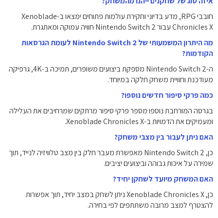
איזה סוג של שחקנים ייהנו מהמשחק?
חובבי RPG, מדע בדיוני וחקירת עולמות פתוחים ימצאו ב-Xenoblade
Chronicles X עבור Nintendo Switch 2 חוויה עמוקה ומאתגרת.
מה היתרון המשמעותי של Nintendo Switch 2 לעומת הגרסאות
הקודמות?
ה-Nintendo Switch 2 מספקת ביצועים משופרים, תמיכה ב-4K, גרפיקה
מעודכנת וחוויית משחק חלקה במיוחד.
כמה פרקי סיפור חדשים נוספו?
בגרסה המורחבת נוספו מספר פרקי סיפור מרתקים שמרחיבים את העלילה
ומעמיקים את הדמויות ב-Xenoblade Chronicles X.
האם ניתן לעבור בין מצבי משחק?
כן, Nintendo Switch 2 מאפשרת מעבר חלק בין מצב טלוויזיה לנייד, תוך
שמירה על איכות גבוהה וביצועים יציבים.
האם המשחק מיועד לשחקן יחיד?
כן, Xenoblade Chronicles X ניתן לשחק במצב יחיד, תוך אפשרות
להצטרף למצב מרובה משתתפים לפי בחירה.