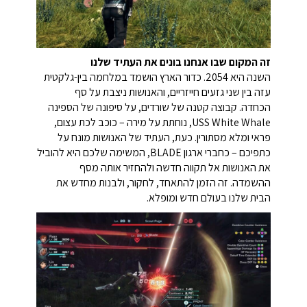
זה המקום שבו אנחנו בונים את העתיד שלנו
השנה היא 2054. כדור הארץ הושמד במלחמה בין-גלקטית
עזה בין שני גזעים חייזריים, והאנושות ניצבת על סף
הכחדה. קבוצה קטנה של שורדים, על סיפונה של הספינה
USS White Whale, נוחתת על מירה – כוכב לכת עצום,
פראי ומלא מסתורין. כעת, העתיד של האנושות מונח על
כתפיכם – כחברי ארגון BLADE, המשימה שלכם היא להוביל
את האנושות אל תקווה חדשה ולהחזיר אותה מסף
ההשמדה. זה הזמן להתאחד, לחקור, ולבנות מחדש את
הבית שלנו בעולם חדש ומופלא.