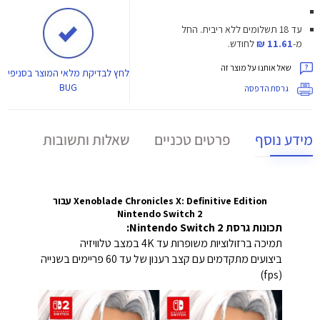
עד 18 תשלומים ללא ריבית.
החל
מ-
11.61 ₪
לחודש.
שאל אותנו על מוצר זה
לחץ
לבדיקת מלאי המוצר בסניפי
BUG
גרסת הדפסה
מידע נוסף
פרטים טכניים
שאלות ותשובות
Xenoblade Chronicles X: Definitive Edition עבור
Nintendo Switch 2
תכונות גרסת Nintendo Switch 2:
תמיכה ברזולוציות משופרות עד ‎4K במצב טלוויזיה
ביצועים מתקדמים עם קצב רענון של עד 60 פריימים בשנייה
(fps)