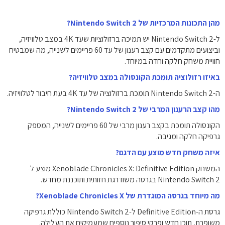
מהן התכונות המרכזיות של Nintendo Switch 2?
ל-Nintendo Switch 2 יש תמיכה ברזולוציות שעד ‎4K במצב טלוויזיה,
וביצועים מתקדמים עם קצב רענון של עד 60 פריימים לשנייה, מה שמבטיח
חוויית משחק חלקה וחדה במיוחד.
באיזו רזולוציה תומכת הקונסולה במצב טלוויזיה?
ה-Nintendo Switch 2 תומכת ברזולוציה של עד ‎4K בעת חיבור לטלוויזיה.
מהו קצב הרענון המרבי של Nintendo Switch 2?
הקונסולה תומכת בקצב רענון מרבי של 60 פריימים לשנייה, המספק
גרפיקה חלקה ומגיבה.
איזה משחק חדש מוצע עם הדגם?
המשחק Xenoblade Chronicles X: Definitive Edition מוצע ל-
Nintendo Switch 2 בגרסה משודרגת חזותית ותוכננת מחדש.
מה מיוחד בגרסה המוגדרת של Xenoblade Chronicles X?
גרסת ה-Definitive Edition ל-Nintendo Switch 2 כוללת גרפיקה
משופרת, תוכן חדש ופרקי סיפור נוספים שמעמיקים את העלילה.