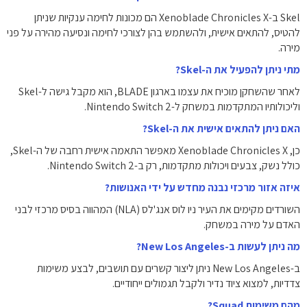
Skel ב-Xenoblade Chronicles X הם מכונות לחימה ענקיות שניתן
להטיס, להתאים אישית, ולהשתמש בהן לצורכי לחימה ונסיעה מהירה על פני
מירה.
מתי ניתן להפעיל את ה-Skel?
לאחר שהשחקן מוכיח את עצמו בארגון BLADE, הוא מקבל גישה ל-Skel
וליכולותיו המתקדמות במשחק ל-Nintendo Switch 2.
האם ניתן להתאים אישית את ה-Skel?
כן, Xenoblade Chronicles X מאפשר התאמה אישית רחבה של ה-Skel,
כולל נשק, צבעים ויכולות מתקדמות, רק ב-Nintendo Switch 2.
איזה אזור מרכזי נבנה מחדש על ידי האנושות?
השורדים מקימים את העיר ניו לוס אנג'לס (NLA) המהווה בסיס מרכזי לבני
האדם על מירה במשחק.
מה ניתן לעשות ב-New Los Angeles?
ב-New Los Angeles ניתן ליצור קשרים עם תושבים, לבצע משימות
צדדיות, למצוא ציוד נדיר ולקבל תגמולים ייחודיים.
מהם משימות Squad?