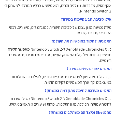
אוקיינוסים, מדבריות, ג'ונגלים והרים, והוא משמש כרקע המרכזי למשחק ב-
Nintendo Switch 2.
אילו סביבת טבע קיימות במירה?
מירה מציעה מגוון עצום של סביבות חיזוריות כמו ג'ונגלים, מישורים, רכסי
הרים ואוקיינוסים עשירים.
האם ניתן לחקור בחופשיות את העולם?
כן, Xenoblade Chronicles X ל-Nintendo Switch 2 מאפשר חקירה
חופשית ופתוחה של עולם המשחק העצום, עם פרטים סביבתיים עשירים
ודינמיים.
האם יש יצורים עוינים במירה?
כן, בעולם מירה ניתן לפגוש יצורים ענקיים ועוינים, להילחם בהם ולזכות
במשאבים יקרי ערך המשמשים לקידום הדמות.
האם יש מערכת לחימה מתקדמת במשחק?
כן, Xenoblade Chronicles X ל-Nintendo Switch 2 מכיל מערכת
לחימה עמוקה, הכוללת מגוון התקפות, יכולות ושיעורים מותאמים אישית.
מהם Skel וכיצד הם משתלבים במשחק?