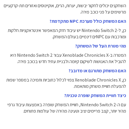
השחקנים יכולים לחקור יבשות, יערות, הרים, אוקיינוסים ואזורים תת-קרקעיים
מרשימים על פני כוכב מירה.
האם המשחק כולל מערכת NPC מתקדמת?
כן, ל-Nintendo Switch 2 יש עיבוד חזק המאפשר אינטראקציות חלקות
ומורכבות עם NPCים דינמיים בעולם המשחק.
מהי מטרת העל של המשחק?
המטרה ב-Xenoblade Chronicles X עבור Nintendo Switch 2 היא
להוביל את האנושות לשיקום קיומה ולבניית עתיד חדש בכוכב מירה.
האם המשחק מתורגם או מדובב?
כן, Xenoblade Chronicles X צפוי לכלול כתוביות ותמיכה במספר שפות
להפעלת חוויית משחק מותאמת.
כיצד חוויית המשחק שופרה טכנית?
עם ה-Nintendo Switch 2, חוויית המשחק שופרה באמצעות עיבוד גרפי
מהיר יותר, קצב פריימים יציב וטעינה מהירה של עולמות פתוחים.