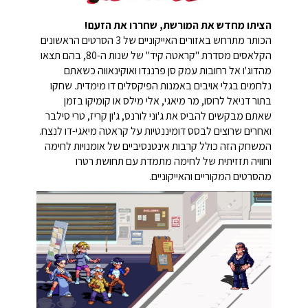
הציתו מחדש את המורשת, שחררו את הזעם!
הכותר מתרחש באזורים האייקוניים של 3 הסרטים הראשונים
הקלאסים מסדרת "קראטה קיד" של שנות ה-80, בהם תצאו
מהדוג'ו אל רחובות עמק סן פרננדו ואוקינאווה כשאתם
נלחמים בגלי אויבים באמנות הפיקסלים דו מימדית. שחקו
בתור דניאל לרוסו, מר מיאגי, אלי מילס או קומיקו בזמן
שאתם מבקשים להביס את ג'וני לורנס, ג'ון קריז, טרי סילבר
ואחרים שרוצים לבסס דומיננטיות על קראטה מיאגי-דו לנצח.
המשחק הזה כולל קרבות אינטנסיביים של אומנויות לחימה
וחוויה תזזיתית של לחימה מתמדת עם תחושת רטרו
מהסרטים המקוריים והאייקוניים.