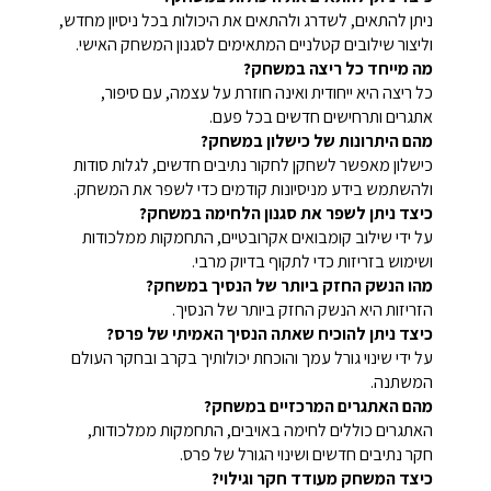
ניתן להתאים, לשדרג ולהתאים את היכולות בכל ניסיון מחדש,
וליצור שילובים קטלניים המתאימים לסגנון המשחק האישי.
מה מייחד כל ריצה במשחק?
כל ריצה היא ייחודית ואינה חוזרת על עצמה, עם סיפור,
אתגרים ותרחישים חדשים בכל פעם.
מהם היתרונות של כישלון במשחק?
כישלון מאפשר לשחקן לחקור נתיבים חדשים, לגלות סודות
ולהשתמש בידע מניסיונות קודמים כדי לשפר את המשחק.
כיצד ניתן לשפר את סגנון הלחימה במשחק?
על ידי שילוב קומבואים אקרובטיים, התחמקות ממלכודות
ושימוש בזריזות כדי לתקוף בדיוק מרבי.
מהו הנשק החזק ביותר של הנסיך במשחק?
הזריזות היא הנשק החזק ביותר של הנסיך.
כיצד ניתן להוכיח שאתה הנסיך האמיתי של פרס?
על ידי שינוי גורל עמך והוכחת יכולותיך בקרב ובחקר העולם
המשתנה.
מהם האתגרים המרכזיים במשחק?
האתגרים כוללים לחימה באויבים, התחמקות ממלכודות,
חקר נתיבים חדשים ושינוי הגורל של פרס.
כיצד המשחק מעודד חקר וגילוי?