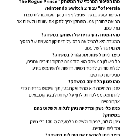
מהו הסיפור המרכזי של המשחק "The Rogue Prince
of Persia" עבור Nintendo Switch 2?
הסיפור עוסק בנסיך שניצל ממוות, אך טעות גורלית מצדו
הביאה לחורבן עמו. השחקן צריך לתקן את עוונותיו ולשנות את
גורל עמו.
מהי המטרה העיקרית של השחקן במשחק?
המטרה היא להציל את פרס על ידי תיקון הטעויות של הנסיך
ושינוי הגורל של עמו.
כיצד ניתן לשנות את הגורל במשחק?
כל כישלון במשחק הוא הזדמנות לחקור נתיבים אחרים,
לגלות סודות, להכיר דמויות חדשות ולהשתמש בידע
מניסיונות קודמים.
מהו סגנון הלחימה במשחק?
סגנון הלחימה הוא מהיר ואקרובטי, תוך שימוש בזריזות כדי
להתחמק ממלכודות, לרוץ על קירות ולבצע קומבואים
אקרובטיים.
כמה כלי נשק ומדליות ניתן לגלות ולשלוט בהם
במשחק?
ניתן לגלות, לפתוח ולשלוט בלמעלה מ-100 כלי נשק
ומדליות ייחודיים.
כיצד ניתן להתאים את היכולות במשחק?