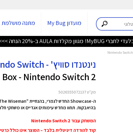
מועדון My Bug
מתנה מושלמת
די לחברי MyBUG! מגוון מקלדות AULA ב-20% הנחה >>>
נינטנדו סוויץ' - Nintendo Switch
Box - Nintendo Switch 2
מק"ט 5026555072137
בהיאבקות. תחוו מחדש עימותים אגדיים או משחקי חלומות בין The Bloodline ל-ars and Legends
המשחק עבור Nintendo Switch 2
קוד להורדה דיגיטלית בלבד – המוצר אינו כולל כרט