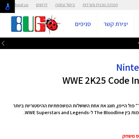
תמיכה טכנית והורדות
ביטול עסקה
דרושים
About us
יצירת קשר
סניפים
WWE 2K25 Code In 
ה-Showcase החדש לגמרי, בהנחיית "The Wiseman" פול היימן, חוגג את אחת השושלות המשפחתיות ההיסטוריות ביותר
WWE Superst.
יס משחק