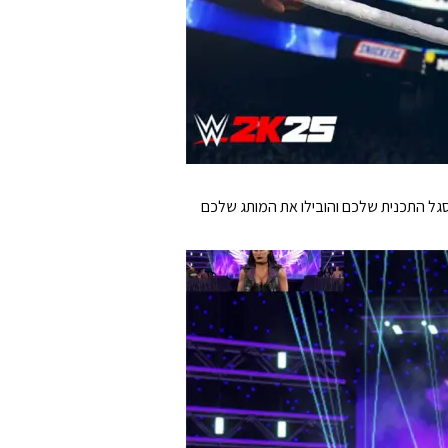
My, הכוללת כעת משחק מרובה משתתפים מקוון. ערכו דראפט של כוכבי ה-WWE והאגדות לסגל התכנית שלכם והובילו את המותג שלכם