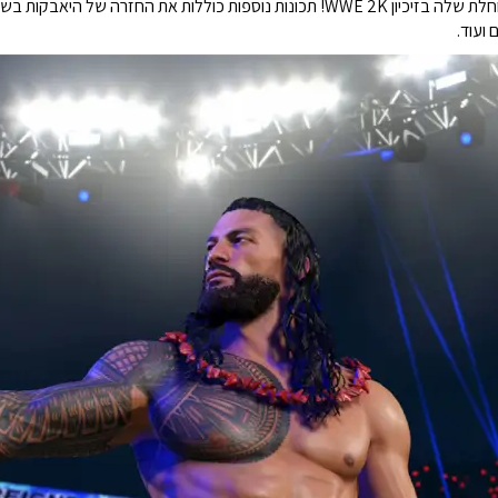
היאבקות בין-מגדרית עושה את הופעת הבכורה המיוחלת שלה בזיכיון WWE 2K! תכונות נוספות כוללו